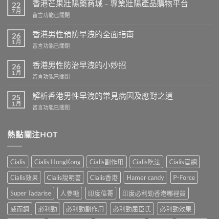
香港芒果壯陽藥商城 – 專業壯陽產品購物平台
22
7 月
在
留言功能已關閉
〈香
港
香港男性預防早洩的全面指南
26
芒
1 月
在
留言功能已關閉
果
〈香
壯
港
香港男性防治早洩的小妙招
陽
26
男
1 月
藥
在
留言功能已關閉
性
商
〈香
預
城
港
解析香港男性早洩的常見病因及應對之道
防
25
–
男
1 月
早
專
在
留言功能已關閉
性
洩
業
〈解
防
的
壯
析
治
全
陽
香
熱點關注HOT
早
面
產
港
洩
指
品
男
的
南〉
購
性
小
Cialis
Cialis HongKong
Cialis副作用
Cialis吃法
Cialis官網
中
物
早
妙
平
洩
招〉
Cialis效果
Cialis說明書
Cialis香港
Hamer candy
P-Force
台〉
的
中
中
常
Super Tadarise
人參糖
印度偉哥
印度必利勁香港哪裡買
見
病
威而鋼
必利勁
必利勁副作用
必利勁屈臣氏
必利勁效果
因