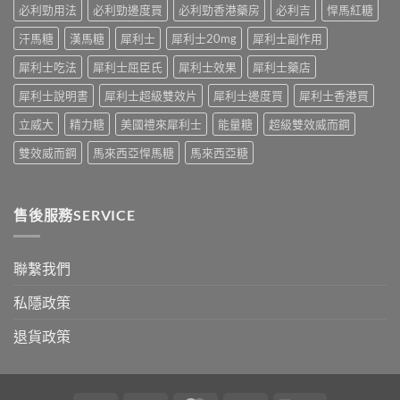
及
必利勁用法
必利勁邊度買
必利勁香港藥房
必利吉
悍馬紅糖
應
汗馬糖
漢馬糖
犀利士
犀利士20mg
犀利士副作用
對
之
犀利士吃法
犀利士屈臣氏
犀利士效果
犀利士藥店
道〉
中
犀利士說明書
犀利士超級雙效片
犀利士邊度買
犀利士香港買
立威大
精力糖
美國禮來犀利士
能量糖
超級雙效威而鋼
雙效威而鋼
馬來西亞悍馬糖
馬來西亞糖
售後服務SERVICE
聯繫我們
私隱政策
退貨政策