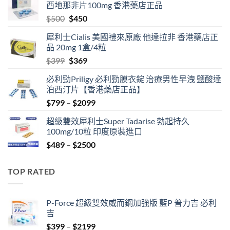
西地那非片100mg 香港藥店正品
Original
Current
$
500
$
450
price
price
犀利士Cialis 美國禮來原廠 他達拉非 香港藥店正
was:
is:
品 20mg 1盒/4粒
$500.
$450.
Original
Current
$
399
$
369
price
price
必利勁Priligy 必利勁膜衣錠 治療男性早洩 鹽酸達
was:
is:
泊西汀片【香港藥店正品】
$399.
$369.
Price
$
799
–
$
2099
range:
超級雙效犀利士Super Tadarise 勃起持久
$799
100mg/10粒 印度原裝進口
through
Price
$
489
–
$
2500
$2099
range:
$489
TOP RATED
through
$2500
P-Force 超級雙效威而鋼加強版 藍P 普力吉 必利
吉
Price
$
399
–
$
2199