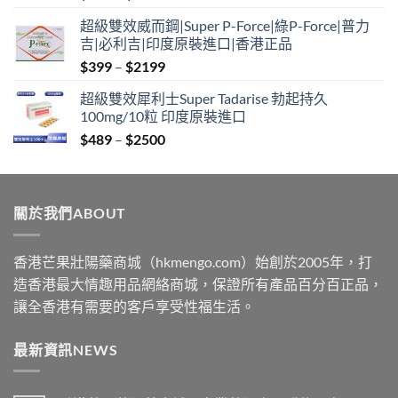
range:
超級雙效威而鋼|Super P-Force|綠P-Force|普力
$399
吉|必利吉|印度原裝進口|香港正品
through
Price
$
399
–
$
2199
$2199
range:
超級雙效犀利士Super Tadarise 勃起持久
$399
100mg/10粒 印度原裝進口
through
Price
$
489
–
$
2500
$2199
range:
$489
through
關於我們ABOUT
$2500
香港芒果壯陽藥商城（hkmengo.com）始創於2005年，打
造香港最大情趣用品網絡商城，保證所有產品百分百正品，
讓全香港有需要的客戶享受性福生活。
最新資訊NEWS