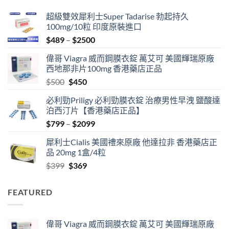
$1999
超級雙效犀利士Super Tadarise 勃起持久
100mg/10粒 印度原裝進口
Price
$
489
–
$
2500
range:
偉哥 Viagra 威而鋼膜衣錠 萬艾可 美國輝瑞原廠
$489
西地那非片100mg 香港藥店正品
through
Original
Current
$
500
$
450
$2500
price
price
必利勁Priligy 必利勁膜衣錠 治療男性早洩 鹽酸達
was:
is:
泊西汀片【香港藥店正品】
$500.
$450.
Price
$
799
–
$
2099
range:
犀利士Cialis 美國禮來原廠 他達拉非 香港藥店正
$799
品 20mg 1盒/4粒
through
Original
Current
$
399
$
369
$2099
price
price
was:
is:
FEATURED
$399.
$369.
偉哥 Viagra 威而鋼膜衣錠 萬艾可 美國輝瑞原廠