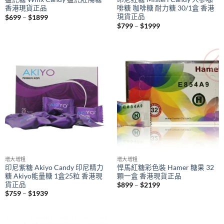
香港現貨正品
啡糖 咖啡糖 耐力糖 30/1盒 香港
現貨正品
Price
$
699
–
$
1899
range:
Price
$
799
–
$
1999
$699
range:
through
$799
$1899
through
$1999
增大增粗
增大增粗
印尼紫糖 Akiyo Candy 印尼精力
悍馬紅糖彩色裝 Hamer 糖果 32
糖 Akiyo能量糖 1盒25粒 香港現
顆一盒 香港現貨正品
貨正品
Price
$
899
–
$
2199
range:
Price
$
759
–
$
1939
$899
range:
through
$759
$2199
through
$1939