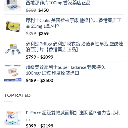
西地那非片100mg 香港藥店正品
Original
Current
$
500
$
450
price
price
犀利士Cialis 美國禮來原廠 他達拉非 香港藥店正
was:
is:
品 20mg 1盒/4粒
$500.
$450.
Original
Current
$
399
$
369
price
price
必利勁Priligy 必利勁膜衣錠 治療男性早洩 鹽酸達
was:
is:
泊西汀片【香港藥店正品】
$399.
$369.
Price
$
799
–
$
2099
range:
超級雙效犀利士Super Tadarise 勃起持久
$799
100mg/10粒 印度原裝進口
through
Price
$
489
–
$
2500
$2099
range:
$489
TOP RATED
through
$2500
P-Force 超級雙效威而鋼加強版 藍P 普力吉 必利
吉
Price
$
399
–
$
2199