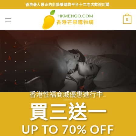
Skip
香港最大最正的壯陽藥購物平台十年老店歡迎訂購.
to
content
0
香港性福商城優惠進行中…
買三送一
UP TO
70% OFF