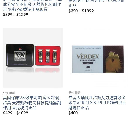
提純 延時助勃 無作用 香港現貨
成分安全不刺激 天然綠色無副作
正品
用 10粒/盒 香港正品現貨
Price
$
350
–
$
1899
range:
Price
$
599
–
$
1299
$350
range:
through
$599
$1899
through
$1299
外用噴劑
男性壯陽
美國保羅V8 效果明顯 客人評價
立威大樂威壯超級艾力達雙效金
超高 天然動植物高科技提純無副
水晶VERDEX SUPER POWER香
作用 香港現貨正品
港現貨正品
Price
$
499
–
$
1099
$
400
range:
$499
through
$1099