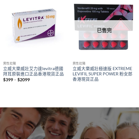
已售完
男性壯陽
男性壯陽
立威大樂威壯艾力達levitra德國
立威大樂威壯極速版 EXTREME
拜耳原裝進口正品香港現貨正品
LEVIFIL SUPER POWER 粉女郎
香港現貨正品
Price
$
399
–
$
2099
range:
$399
through
$2099