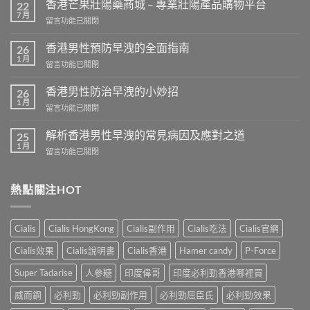
香港芒果壯陽藥商城 – 專業壯陽產品購物平台
22
7 月
在
留言功能已關閉
〈香
港
香港男性預防早洩的全面指南
26
芒
1 月
在
留言功能已關閉
果
〈香
壯
港
香港男性防治早洩的小妙招
陽
26
男
1 月
藥
在
留言功能已關閉
性
商
〈香
預
城
港
解析香港男性早洩的常見病因及應對之道
防
25
–
男
1 月
早
專
在
留言功能已關閉
性
洩
業
〈解
防
的
壯
析
治
全
陽
香
熱點關注HOT
早
面
產
港
洩
指
品
男
的
南〉
購
性
小
Cialis
Cialis HongKong
Cialis副作用
Cialis吃法
Cialis官網
中
物
早
妙
平
洩
招〉
Cialis效果
Cialis說明書
Cialis香港
Hamer candy
P-Force
台〉
的
中
中
常
Super Tadarise
人參糖
印度偉哥
印度必利勁香港哪裡買
見
病
威而鋼
必利勁
必利勁副作用
必利勁屈臣氏
必利勁效果
因