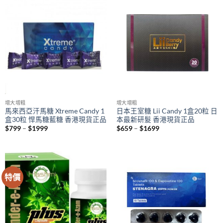
增大增粗
增大增粗
馬來西亞汗馬糖 Xtreme Candy 1
日本王室糖 Lii Candy 1盒20粒 日
盒30粒 悍馬糖藍糖 香港現貨正品
本最新研髮 香港現貨正品
Price
Price
$
799
–
$
1999
$
659
–
$
1699
range:
range:
$799
$659
through
through
$1999
$1699
特價