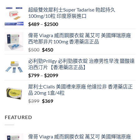
$1999
超級雙效犀利士Super Tadarise 勃起持久
100mg/10粒 印度原裝進口
Price
$
489
–
$
2500
range:
偉哥 Viagra 威而鋼膜衣錠 萬艾可 美國輝瑞原廠
$489
西地那非片100mg 香港藥店正品
through
Original
Current
$
500
$
450
$2500
price
price
必利勁Priligy 必利勁膜衣錠 治療男性早洩 鹽酸達
was:
is:
泊西汀片【香港藥店正品】
$500.
$450.
Price
$
799
–
$
2099
range:
犀利士Cialis 美國禮來原廠 他達拉非 香港藥店正
$799
品 20mg 1盒/4粒
through
Original
Current
$
399
$
369
$2099
price
price
was:
is:
FEATURED
$399.
$369.
偉哥 Viagra 威而鋼膜衣錠 萬艾可 美國輝瑞原廠