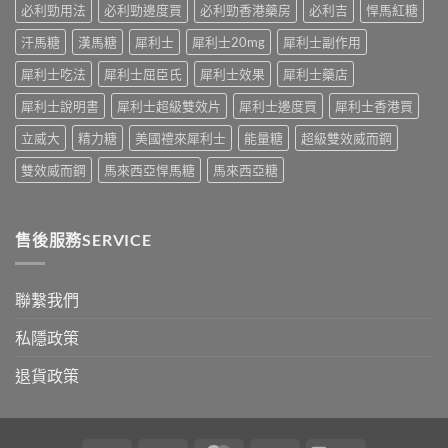
及
必利勁用法
必利勁邊度買
必利勁香港藥房
必利吉
悍馬紅糖
應
汗馬糖
漢馬糖
犀利士
犀利士20mg
犀利士副作用
對
之
犀利士吃法
犀利士屈臣氏
犀利士效果
犀利士藥店
道〉
中
犀利士說明書
犀利士超級雙效片
犀利士邊度買
犀利士香港買
立威大
精力糖
美國禮來犀利士
能量糖
超級雙效威而鋼
雙效威而鋼
馬來西亞悍馬糖
馬來西亞糖
售後服務SERVICE
聯繫我們
私隱政策
退貨政策