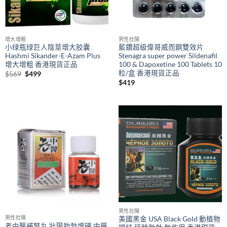
增大增粗
男性壯陽
小绿瓶绿巨人陰莖增大胶囊
藍鑽超級偉哥威而鋼雙效片
Hashmi Sikander-E-Azam Plus
Stenagra super power Sildenafil
增大增粗 香港現貨正品
100 & Dapoxetine 100 Tablets 10
粒/盒 香港現貨正品
Original
Current
$
569
$
499
price
price
$
419
was:
is:
$569.
$499.
男性壯陽
男性壯陽
美國黑金 USA Black Gold 動植物
老中醫補腎丸 壯陽助勃增硬 中藥