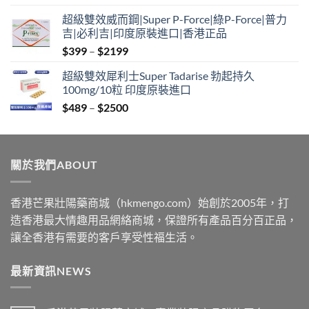
range:
超級雙效威而鋼|Super P-Force|綠P-Force|普力
$399
吉|必利吉|印度原裝進口|香港正品
through
Price
$
399
–
$
2199
$2199
range:
超級雙效犀利士Super Tadarise 勃起持久
$399
100mg/10粒 印度原裝進口
through
Price
$
489
–
$
2500
$2199
range:
$489
through
關於我們ABOUT
$2500
香港芒果壯陽藥商城（hkmengo.com）始創於2005年，打
造香港最大情趣用品網絡商城，保證所有產品百分百正品，
讓全香港有需要的客戶享受性福生活。
最新資訊NEWS