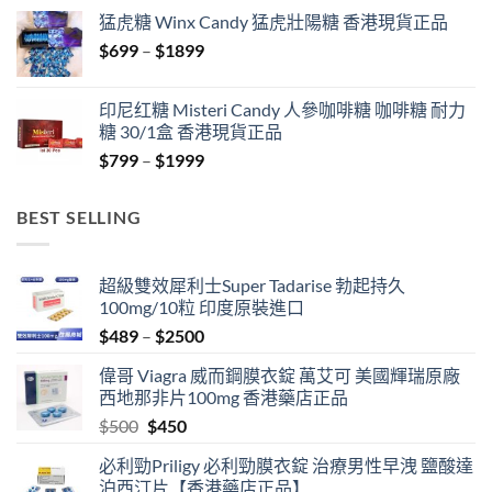
$429
猛虎糖 Winx Candy 猛虎壯陽糖 香港現貨正品
through
Price
$
699
–
$
1899
$1849
range:
$699
印尼红糖 Misteri Candy 人參咖啡糖 咖啡糖 耐力
through
糖 30/1盒 香港現貨正品
$1899
Price
$
799
–
$
1999
range:
$799
BEST SELLING
through
$1999
超級雙效犀利士Super Tadarise 勃起持久
100mg/10粒 印度原裝進口
Price
$
489
–
$
2500
range:
偉哥 Viagra 威而鋼膜衣錠 萬艾可 美國輝瑞原廠
$489
西地那非片100mg 香港藥店正品
through
Original
Current
$
500
$
450
$2500
price
price
必利勁Priligy 必利勁膜衣錠 治療男性早洩 鹽酸達
was:
is:
泊西汀片【香港藥店正品】