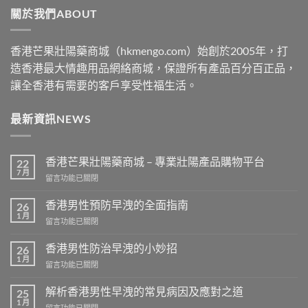
關於我們ABOUT
$2500
香港芒果壯陽藥商城（hkmengo.com）始創於2005年，打
造香港最大情趣用品網絡商城，保證所有產品百分百正品，
讓全香港有需要的客戶享受性福生活。
最新資訊NEWS
香港芒果壯陽藥商城 – 專業壯陽產品購物平台
22
7 月
在
留言功能已關閉
〈香
港
香港男性預防早洩的全面指南
26
芒
1 月
在
留言功能已關閉
果
〈香
壯
港
香港男性防治早洩的小妙招
陽
26
男
1 月
藥
在
留言功能已關閉
性
商
〈香
預
城
港
解析香港男性早洩的常見病因及應對之道
防
25
–
男
1 月
早
專
在
留言功能已關閉