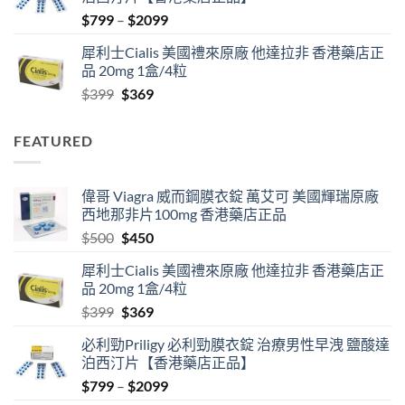
$500.
$450.
Price
$
799
–
$
2099
range:
犀利士Cialis 美國禮來原廠 他達拉非 香港藥店正
$799
品 20mg 1盒/4粒
through
Original
Current
$
399
$
369
$2099
price
price
was:
is:
FEATURED
$399.
$369.
偉哥 Viagra 威而鋼膜衣錠 萬艾可 美國輝瑞原廠
西地那非片100mg 香港藥店正品
Original
Current
$
500
$
450
price
price
犀利士Cialis 美國禮來原廠 他達拉非 香港藥店正
was:
is:
品 20mg 1盒/4粒
$500.
$450.
Original
Current
$
399
$
369
price
price
必利勁Priligy 必利勁膜衣錠 治療男性早洩 鹽酸達
was:
is:
泊西汀片【香港藥店正品】
$399.
$369.
Price
$
799
–
$
2099
range: