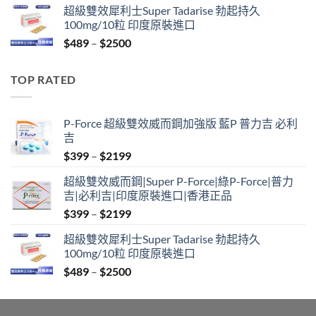
超級雙效犀利士Super Tadarise 勃起持久
$799
100mg/10粒 印度原裝進口
through
Price
$
489
–
$
2500
$2099
range:
$489
TOP RATED
through
$2500
P-Force 超級雙效威而鋼加強版 藍P 普力吉 必利
吉
Price
$
399
–
$
2199
range:
超級雙效威而鋼|Super P-Force|綠P-Force|普力
$399
吉|必利吉|印度原裝進口|香港正品
through
Price
$
399
–
$
2199
$2199
range:
超級雙效犀利士Super Tadarise 勃起持久
$399
100mg/10粒 印度原裝進口
through
Price
$
489
–
$
2500
$2199
range:
$489
through