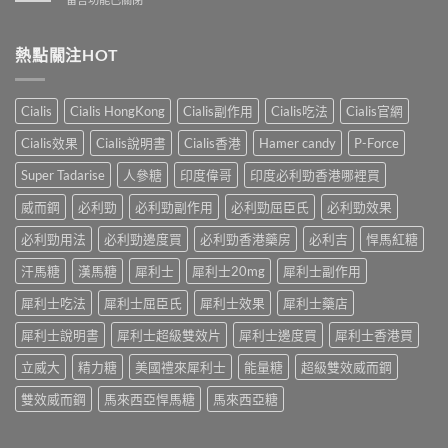
性
洩
業
〈解
防
的
壯
析
治
全
陽
香
熱點關注HOT
早
面
產
港
洩
指
品
男
的
南〉
購
性
小
Cialis
Cialis HongKong
Cialis副作用
Cialis吃法
Cialis官網
中
物
早
妙
平
洩
招〉
Cialis效果
Cialis說明書
Cialis香港
Hamer candy
P-Force
台〉
的
中
中
常
Super Tadarise
人參糖
印度偉哥
印度必利勁香港哪裡買
見
病
威而鋼
必利勁
必利勁副作用
必利勁屈臣氏
必利勁效果
因
及
必利勁用法
必利勁邊度買
必利勁香港藥房
必利吉
悍馬紅糖
應
汗馬糖
漢馬糖
犀利士
犀利士20mg
犀利士副作用
對
之
犀利士吃法
犀利士屈臣氏
犀利士效果
犀利士藥店
道〉
中
犀利士說明書
犀利士超級雙效片
犀利士邊度買
犀利士香港買
立威大
精力糖
美國禮來犀利士
能量糖
超級雙效威而鋼
雙效威而鋼
馬來西亞悍馬糖
馬來西亞糖