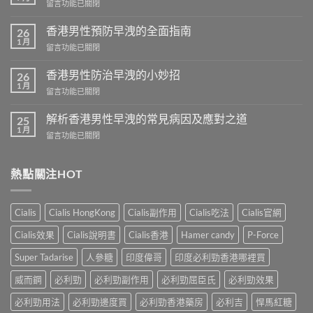
在
留言功能已關閉
〈香
港
香港男性預防早洩的全面指南
26
芒
1 月
在
留言功能已關閉
果
〈香
壯
港
香港男性防治早洩的小妙招
陽
26
男
1 月
藥
在
留言功能已關閉
性
商
〈香
預
城
港
解析香港男性早洩的常見病因及應對之道
防
25
–
男
1 月
早
專
在
留言功能已關閉
性
洩
業
〈解
防
的
壯
析
治
全
陽
香
熱點關注HOT
早
面
產
港
洩
指
品
男
的
南〉
購
性
小
Cialis
Cialis HongKong
Cialis副作用
Cialis吃法
Cialis官網
中
物
早
妙
平
洩
招〉
Cialis效果
Cialis說明書
Cialis香港
Hamer candy
P-Force
台〉
的
中
中
常
Super Tadarise
人參糖
印度偉哥
印度必利勁香港哪裡買
見
病
威而鋼
必利勁
必利勁副作用
必利勁屈臣氏
必利勁效果
因
及
必利勁用法
必利勁邊度買
必利勁香港藥房
必利吉
悍馬紅糖
應