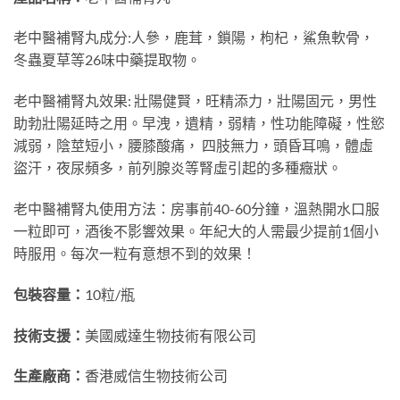
老中醫補腎丸成分:人參，鹿茸，鎖陽，枸杞，鯊魚軟骨，
冬蟲夏草等26味中藥提取物。
老中醫補腎丸效果: 壯陽健賢，旺精添力，壯陽固元，男性
助勃壯陽延時之用。早洩，遺精，弱精，性功能障礙，性慾
減弱，陰莖短小，腰膝酸痛， 四肢無力，頭昏耳鳴，體虛
盜汗，夜尿頻多，前列腺炎等腎虛引起的多種癥狀。
老中醫補腎丸使用方法：房事前40-60分鐘，溫熱開水口服
一粒即可，酒後不影響效果。年紀大的人需最少提前1個小
時服用。每次一粒有意想不到的效果！
包裝容量：
10粒/瓶
技術支援：
美國威達生物技術有限公司
生產廠商：
香港威信生物技術公司