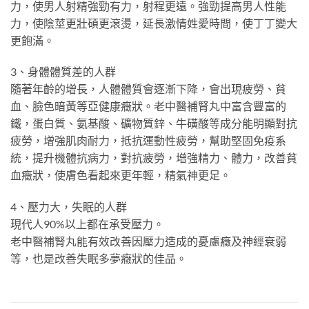
力，使男人射精強勁有力，射程更遠。強勁提高男人性能
力，使陰莖更壯碩更滾燙，延長激情姓愛時間，使丁丁變大
更飽滿。
3、身體體質差的人群
隨著年齡的增長，人體體質會逐漸下降，會出現疲勞、貧
血、臉色暗黃等亞健康癥狀。老中醫補腎丸中富含豐富的
鐵，蛋白質、氨基酸、礦物質鋅、牛磺酸等成分能明顯對抗
疲勞，增強肌肉耐力，抵抗運動性疲勞，幫助堅固免疫系
統，提升機體抗病力，對抗疲勞，增強精力、體力，改善貧
血癥狀，使膚色看起來更年輕，精氣神更足。
4、壓力大，失眠的人群
現代人90%以上都在承受壓力。
老中醫補腎丸能有效改善因壓力造成的憂慮癥及神經衰弱
等，也是改善失眠多夢癥狀的佳品。