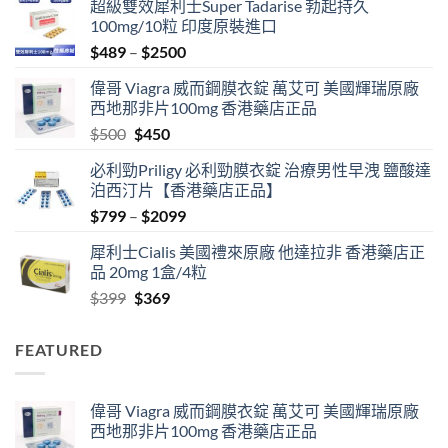
超級雙效犀利士Super Tadarise 勃起持久
100mg/10粒 印度原裝進口
Price
$
489
–
$
2500
range:
偉哥 Viagra 威而鋼膜衣錠 萬艾可 美國輝瑞原廠
$489
西地那非片100mg 香港藥店正品
through
Original
Current
$
500
$
450
$2500
price
price
必利勁Priligy 必利勁膜衣錠 治療男性早洩 鹽酸達
was:
is:
泊西汀片【香港藥店正品】
$500.
$450.
Price
$
799
–
$
2099
range:
犀利士Cialis 美國禮來原廠 他達拉非 香港藥店正
$799
品 20mg 1盒/4粒
through
Original
Current
$
399
$
369
$2099
price
price
was:
is:
FEATURED
$399.
$369.
偉哥 Viagra 威而鋼膜衣錠 萬艾可 美國輝瑞原廠
西地那非片100mg 香港藥店正品