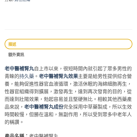
描述
額外資訊
老中醫補腎丸
自上市以來，很短時間內就引起了眾多男性的
青睞的
持久藥
。
老中醫補腎丸效果
主要是給男性提供綜合營
養，能夠促進性器官血液循環，激活休眠的海綿細胞再生，
性器官組織得到擴展，激發再生，達到再次發育的目的，從
而達到壯陽效果，勃起容易並且堅硬無比。相較其他西藥產
品來說，
老中醫補腎丸成份
完全採用中草藥製成，所以生效
時間較慢，但勝在溫和，無副作用，所以受到眾多中老年人
的稱讚。
產品名稱：
老中醫補腎丸