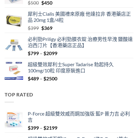
Original
Current
$
500
$
450
price
price
犀利士Cialis 美國禮來原廠 他達拉非 香港藥店正
was:
is:
品 20mg 1盒/4粒
$500.
$450.
Original
Current
$
399
$
369
price
price
必利勁Priligy 必利勁膜衣錠 治療男性早洩 鹽酸達
was:
is:
泊西汀片【香港藥店正品】
$399.
$369.
Price
$
799
–
$
2099
range:
超級雙效犀利士Super Tadarise 勃起持久
$799
100mg/10粒 印度原裝進口
through
Price
$
489
–
$
2500
$2099
range:
$489
TOP RATED
through
$2500
P-Force 超級雙效威而鋼加強版 藍P 普力吉 必利
吉
Price
$
399
–
$
2199
range: