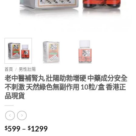
首頁
/
男性壯陽
老中醫補腎丸 壯陽助勃增硬 中藥成分安全
不刺激 天然綠色無副作用 10粒/盒 香港正
品現貨
Price
599
–
1299
$
$
range: