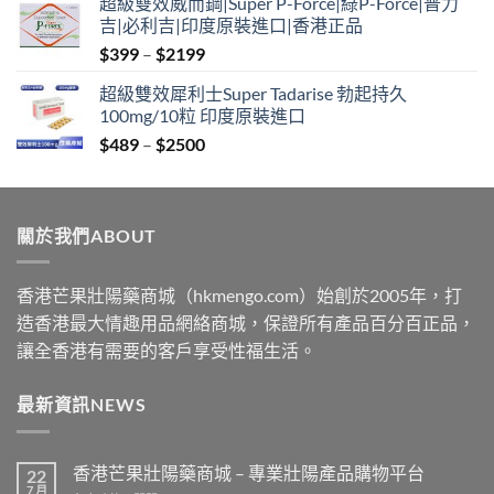
超級雙效威而鋼|Super P-Force|綠P-Force|普力
$399
吉|必利吉|印度原裝進口|香港正品
through
Price
$
399
–
$
2199
$2199
range:
超級雙效犀利士Super Tadarise 勃起持久
$399
100mg/10粒 印度原裝進口
through
Price
$
489
–
$
2500
$2199
range:
$489
through
關於我們ABOUT
$2500
香港芒果壯陽藥商城（hkmengo.com）始創於2005年，打
造香港最大情趣用品網絡商城，保證所有產品百分百正品，
讓全香港有需要的客戶享受性福生活。
最新資訊NEWS
香港芒果壯陽藥商城 – 專業壯陽產品購物平台
22
7 月