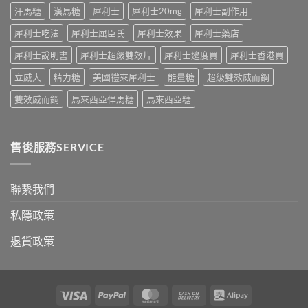
汗馬糖
漢馬糖
犀利士
犀利士20mg
犀利士副作用
對
之
犀利士吃法
犀利士屈臣氏
犀利士效果
犀利士藥店
道〉
中
犀利士說明書
犀利士超級雙效片
犀利士邊度買
犀利士香港買
立威大
精力糖
美國禮來犀利士
能量糖
超級雙效威而鋼
雙效威而鋼
馬來西亞悍馬糖
馬來西亞糖
售後服務SERVICE
聯繫我們
私隱政策
退貨政策
Visa
PayPal
MasterCard
Cash
Alipay