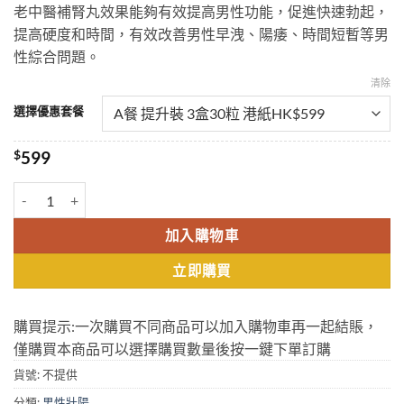
老中醫補腎丸效果能夠有效提高男性功能，促進快速勃起，
$599
提高硬度和時間，有效改善男性早洩、陽痿、時間短暫等男
through
性綜合問題。
$1299
清除
選擇優惠套餐
$
599
老中醫補腎丸 壯陽助勃增硬 中藥成分安全不刺激 天然綠色無副作用 10
加入購物車
立即購買
購買提示:一次購買不同商品可以加入購物車再一起結賬，
僅購買本商品可以選擇購買數量後按一鍵下單訂購
貨號:
不提供
分類:
男性壯陽