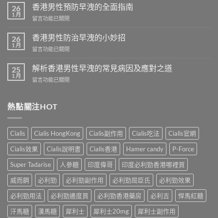
港
香港男性預防早洩的全面指南
26
芒
1 月
在
留言功能已關閉
果
〈香
壯
港
香港男性防治早洩的小妙招
陽
26
男
1 月
藥
在
留言功能已關閉
性
商
〈香
預
城
港
解析香港男性早洩的常見病因及應對之道
防
25
–
男
1 月
早
專
在
留言功能已關閉
性
洩
業
〈解
防
的
壯
析
治
全
陽
香
熱點關注HOT
早
面
產
港
洩
指
品
男
的
南〉
購
性
小
Cialis
Cialis HongKong
Cialis副作用
Cialis吃法
Cialis官網
中
物
早
妙
平
洩
招〉
Cialis效果
Cialis說明書
Cialis香港
Hamer candy
P-Force
台〉
的
中
中
常
Super Tadarise
人參糖
印度偉哥
印度必利勁香港哪裡買
見
病
威而鋼
必利勁
必利勁副作用
必利勁屈臣氏
必利勁效果
因
及
必利勁用法
必利勁邊度買
必利勁香港藥房
必利吉
悍馬紅糖
應
汗馬糖
漢馬糖
犀利士
犀利士20mg
犀利士副作用
對