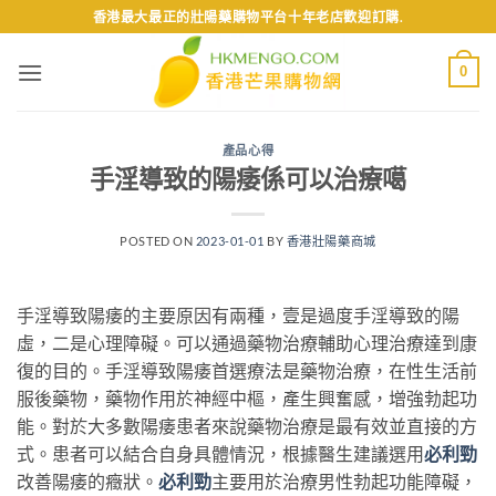
Skip
香港最大最正的壯陽藥購物平台十年老店歡迎訂購.
to
content
0
產品心得
手淫導致的陽痿係可以治療噶
POSTED ON
2023-01-01
BY
香港壯陽藥商城
手淫導致陽痿的主要原因有兩種，壹是過度手淫導致的陽
虛，二是心理障礙。可以通過藥物治療輔助心理治療達到康
復的目的。手淫導致陽痿首選療法是藥物治療，在性生活前
服後藥物，藥物作用於神經中樞，產生興奮感，增強勃起功
能。對於大多數陽痿患者來說藥物治療是最有效並直接的方
式。患者可以結合自身具體情況，根據醫生建議選用
必利勁
改善陽痿的癥狀。
必利勁
主要用於治療男性勃起功能障礙，