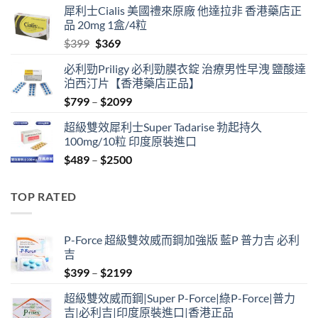
犀利士Cialis 美國禮來原廠 他達拉非 香港藥店正
was:
is:
品 20mg 1盒/4粒
$500.
$450.
Original
Current
$
399
$
369
price
price
必利勁Priligy 必利勁膜衣錠 治療男性早洩 鹽酸達
was:
is:
泊西汀片【香港藥店正品】
$399.
$369.
Price
$
799
–
$
2099
range:
超級雙效犀利士Super Tadarise 勃起持久
$799
100mg/10粒 印度原裝進口
through
Price
$
489
–
$
2500
$2099
range:
$489
TOP RATED
through
$2500
P-Force 超級雙效威而鋼加強版 藍P 普力吉 必利
吉
Price
$
399
–
$
2199
range:
超級雙效威而鋼|Super P-Force|綠P-Force|普力
$399
吉|必利吉|印度原裝進口|香港正品
through