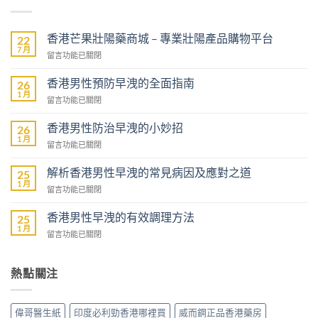
香港芒果壯陽藥商城 – 專業壯陽產品購物平台
22
7 月
在
留言功能已關閉
〈香
港
香港男性預防早洩的全面指南
26
芒
1 月
在
留言功能已關閉
果
〈香
壯
港
香港男性防治早洩的小妙招
陽
26
男
1 月
藥
在
留言功能已關閉
性
商
〈香
預
城
港
解析香港男性早洩的常見病因及應對之道
防
25
–
男
1 月
早
專
在
留言功能已關閉
性
洩
業
〈解
防
的
壯
析
香港男性早洩的有效調理方法
治
25
全
陽
香
1 月
早
面
在
留言功能已關閉
產
港
洩
指
〈香
品
男
的
南〉
港
購
性
小
中
男
熱點關注
物
早
妙
性
平
洩
招〉
早
台〉
的
中
洩
中
常
偉哥醫生紙
印度必利勁香港哪裡買
威而鋼正品香港藥房
的