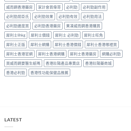
見
有
病
威而鋼香港藥房
家計會買偉哥
必利勁
必利勁副作用
效
因
調
必利勁屈臣氏
必利勁效果
必利勁有效
必利勁用法
及
理
應
方
必利勁邊度買
必利勁香港藥房
果凍威而鋼香港購買
對
法〉
之
中
犀利士lihkg
犀利士價錢
犀利士 必利勁
犀利士旺角
道〉
中
犀利士正版
犀利士網購
犀利士香港價錢
犀利士香港哪裡買
犀利士香港官網
犀利士香港網購
犀利士香港藥房
網購必利勁
買威而鋼要醫生紙嗎
香港壯陽產品專賣店
香港壯陽藥商城
香港必利勁
香港性功能保健品推薦
LATEST