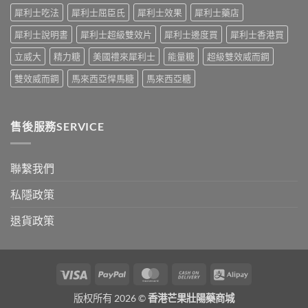
之
犀利士吃法
犀利士屈臣氏
犀利士效果
犀利士藥店
道〉
中
犀利士說明書
犀利士超級雙效片
犀利士邊度買
犀利士香港買
立威大
精力糖
美國禮來犀利士
能量糖
超級雙效威而鋼
雙效威而鋼
馬來西亞悍馬糖
馬來西亞糖
售後服務SERVICE
聯繫我們
私隱政策
退貨政策
Visa
PayPal
MasterCard
Cash
Alipay
On
版权所有 2026 ©
香港芒果壯陽藥商城
Delivery