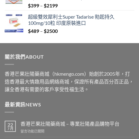
Price
$
399
–
$
2199
$2199
range:
超級雙效犀利士Super Tadarise 勃起持久
$399
100mg/10粒 印度原裝進口
through
Price
$
489
–
$
2500
$2199
range:
$489
through
關於我們ABOUT
$2500
香港芒果壯陽藥商城（hkmengo.com）始創於2005年，打
造香港最大情趣用品網絡商城，保證所有產品百分百正品，
讓全香港有需要的客戶享受性福生活。
最新資訊NEWS
香港芒果壯陽藥商城 – 專業壯陽產品購物平台
22
7 月
在
留言功能已關閉
〈香