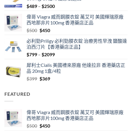
Price
$
489
–
$
2500
range:
偉哥 Viagra 威而鋼膜衣錠 萬艾可 美國輝瑞原廠
$489
西地那非片100mg 香港藥店正品
through
Original
Current
$
500
$
450
$2500
price
price
必利勁Priligy 必利勁膜衣錠 治療男性早洩 鹽酸達
was:
is:
泊西汀片【香港藥店正品】
$500.
$450.
Price
$
799
–
$
2099
range:
犀利士Cialis 美國禮來原廠 他達拉非 香港藥店正
$799
品 20mg 1盒/4粒
through
Original
Current
$
399
$
369
$2099
price
price
was:
is:
FEATURED
$399.
$369.
偉哥 Viagra 威而鋼膜衣錠 萬艾可 美國輝瑞原廠
西地那非片100mg 香港藥店正品
Original
Current
$
500
$
450
price
price