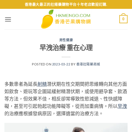
Skip
香港最大最正的壯陽藥購物平台十年老店歡迎訂購.
to
content
0
男性健康
早洩治療 重在心理
POSTED ON
2023-03-22
BY
香港壯陽藥商城
多數患者為延長
射精
潛伏期在性交期間把思維轉向其他方面
如飲食、遊玩等企圖延緩射精潛伏期，或使用避孕套、飲酒
等方法，但效果不佳，相反卻常導致性慾減退、性快感障
礙，甚至可引起勃起功能障礙等，從而加重病情。所以
早洩
的治療應根據發病原因，選擇適當的治療方法。