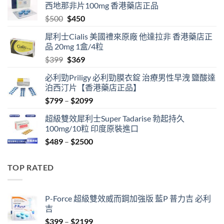
西地那非片100mg 香港藥店正品
Original
Current
$
500
$
450
price
price
犀利士Cialis 美國禮來原廠 他達拉非 香港藥店正
was:
is:
品 20mg 1盒/4粒
$500.
$450.
Original
Current
$
399
$
369
price
price
必利勁Priligy 必利勁膜衣錠 治療男性早洩 鹽酸達
was:
is:
泊西汀片【香港藥店正品】
$399.
$369.
Price
$
799
–
$
2099
range:
超級雙效犀利士Super Tadarise 勃起持久
$799
100mg/10粒 印度原裝進口
through
Price
$
489
–
$
2500
$2099
range:
$489
TOP RATED
through
$2500
P-Force 超級雙效威而鋼加強版 藍P 普力吉 必利
吉
Price
$
399
–
$
2199