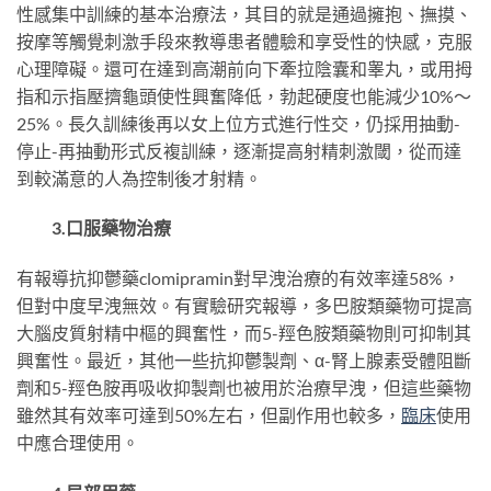
性感集中訓練的基本治療法，其目的就是通過擁抱、撫摸、
按摩等觸覺刺激手段來教導患者體驗和享受性的快感，克服
心理障礙。還可在達到高潮前向下牽拉陰囊和睾丸，或用拇
指和示指壓擠龜頭使性興奮降低，勃起硬度也能減少10%～
25%。長久訓練後再以女上位方式進行性交，仍採用抽動-
停止-再抽動形式反複訓練，逐漸提高射精刺激閾，從而達
到較滿意的人為控制後才射精。
3.口服藥物治療
有報導抗抑鬱藥clomipramin對早洩治療的有效率達58%，
但對中度早洩無效。有實驗研究報導，多巴胺類藥物可提高
大腦皮質射精中樞的興奮性，而5-羥色胺類藥物則可抑制其
興奮性。最近，其他一些抗抑鬱製劑、α-腎上腺素受體阻斷
劑和5-羥色胺再吸收抑製劑也被用於治療早洩，但這些藥物
雖然其有效率可達到50%左右，但副作用也較多，
臨床
使用
中應合理使用。