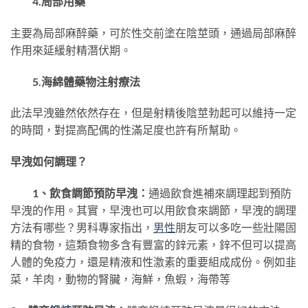
4.局部用藥
主要為局部麻醉藥，可於性交前塗在陰莖頭，通過局部麻醉
作用來延緩射精潛伏期。
5.海綿體藥物注射療法
此法早洩雖然依然存在，但是射精後陰莖勃起可以維持一定
的時間，對提高配偶的性滿足度也許有所幫助。
早洩如何調理？
1、飲食調節預防早洩：
通過飲食進補來調理起到預防
早洩的作用。其實，早洩也可以用飲食來調節，早洩的調理
方法有哪些？男科專家指出，
男性
朋友可以多吃一些壯陽固
精的食物，這類食物多含有豐富的鋅元素，鋅不但可以提高
人體的免疫力，還是精液和性激素的重要組成成份。例如韭
菜，羊肉，動物的腎臟，海鮮，魚蝦，海帶等