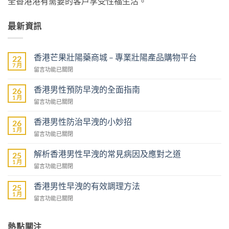
全香港港有需要的客戶享受性福生活。
最新資訊
香港芒果壯陽藥商城 – 專業壯陽產品購物平台
22
7 月
在
留言功能已關閉
〈香
港
香港男性預防早洩的全面指南
26
芒
1 月
在
留言功能已關閉
果
〈香
壯
港
香港男性防治早洩的小妙招
陽
26
男
1 月
藥
在
留言功能已關閉
性
商
〈香
預
城
港
解析香港男性早洩的常見病因及應對之道
防
25
–
男
1 月
早
專
在
留言功能已關閉
性
洩
業
〈解
防
的
壯
析
香港男性早洩的有效調理方法
治
25
全
陽
香
1 月
早
面
在
留言功能已關閉
產
港
洩
指
〈香
品
男
的
南〉
港
購
性
小
中
男
熱點關注
物
早
妙