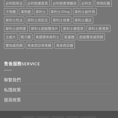
及
必利勁用法
必利勁邊度買
必利勁香港藥房
必利吉
悍馬紅糖
應
汗馬糖
漢馬糖
犀利士
犀利士20mg
犀利士副作用
對
之
犀利士吃法
犀利士屈臣氏
犀利士效果
犀利士藥店
道〉
中
犀利士說明書
犀利士超級雙效片
犀利士邊度買
犀利士香港買
立威大
精力糖
美國禮來犀利士
能量糖
超級雙效威而鋼
雙效威而鋼
馬來西亞悍馬糖
馬來西亞糖
售後服務SERVICE
聯繫我們
私隱政策
退貨政策