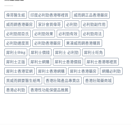
性
平
洩
招〉
早
台〉
的
中
洩
中
常
偉哥醫生紙
印度必利勁香港哪裡買
威而鋼正品香港藥房
的
見
有
病
威而鋼香港藥房
家計會買偉哥
必利勁
必利勁副作用
效
因
調
必利勁屈臣氏
必利勁效果
必利勁有效
必利勁用法
及
理
應
方
必利勁邊度買
必利勁香港藥房
果凍威而鋼香港購買
對
法〉
之
中
犀利士lihkg
犀利士價錢
犀利士 必利勁
犀利士旺角
道〉
中
犀利士正版
犀利士網購
犀利士香港價錢
犀利士香港哪裡買
犀利士香港官網
犀利士香港網購
犀利士香港藥房
網購必利勁
買威而鋼要醫生紙嗎
香港壯陽產品專賣店
香港壯陽藥商城
香港必利勁
香港性功能保健品推薦