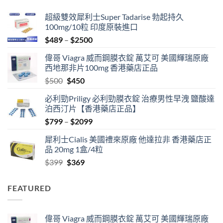
$1999
超級雙效犀利士Super Tadarise 勃起持久
100mg/10粒 印度原裝進口
Price
$
489
–
$
2500
range:
偉哥 Viagra 威而鋼膜衣錠 萬艾可 美國輝瑞原廠
$489
西地那非片100mg 香港藥店正品
through
Original
Current
$
500
$
450
$2500
price
price
必利勁Priligy 必利勁膜衣錠 治療男性早洩 鹽酸達
was:
is:
泊西汀片【香港藥店正品】
$500.
$450.
Price
$
799
–
$
2099
range:
犀利士Cialis 美國禮來原廠 他達拉非 香港藥店正
$799
品 20mg 1盒/4粒
through
Original
Current
$
399
$
369
$2099
price
price
was:
is:
FEATURED
$399.
$369.
偉哥 Viagra 威而鋼膜衣錠 萬艾可 美國輝瑞原廠