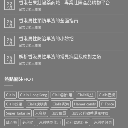
香港芒果壯陽藥商城 – 專業壯陽產品購物平台
22
7 月
在
留言功能已關閉
〈香
港
香港男性預防早洩的全面指南
26
芒
1 月
在
留言功能已關閉
果
〈香
壯
港
香港男性防治早洩的小妙招
陽
26
男
1 月
藥
在
留言功能已關閉
性
商
〈香
預
城
港
解析香港男性早洩的常見病因及應對之道
防
25
–
男
1 月
早
專
在
留言功能已關閉
性
洩
業
〈解
防
的
壯
析
治
全
陽
香
熱點關注HOT
早
面
產
港
洩
指
品
男
的
南〉
購
性
小
Cialis
Cialis HongKong
Cialis副作用
Cialis吃法
Cialis官網
中
物
早
妙
平
洩
招〉
Cialis效果
Cialis說明書
Cialis香港
Hamer candy
P-Force
台〉
的
中
中
常
Super Tadarise
人參糖
印度偉哥
印度必利勁香港哪裡買
見
病
威而鋼
必利勁
必利勁副作用
必利勁屈臣氏
必利勁效果
因