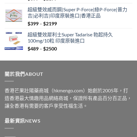
range:
超級雙效威而鋼|Super P-Force|綠P-Force|普力
$399
吉|必利吉|印度原裝進口|香港正品
through
Price
$
399
–
$
2199
$2199
range:
超級雙效犀利士Super Tadarise 勃起持久
$399
100mg/10粒 印度原裝進口
through
Price
$
489
–
$
2500
$2199
range:
$489
through
關於我們ABOUT
$2500
香港芒果壯陽藥商城（hkmengo.com）始創於2005年，打
造香港最大情趣用品網絡商城，保證所有產品百分百正品，
讓全香港有需要的客戶享受性福生活。
最新資訊NEWS