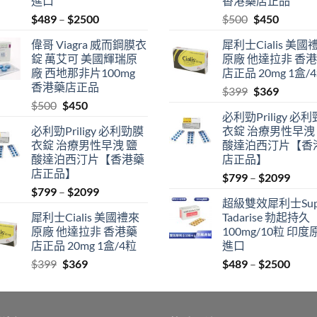
進口
香港藥店正品
Price
Original
Current
$
489
–
$
2500
$
500
$
450
range:
price
price
偉哥 Viagra 威而鋼膜衣
犀利士Cialis 美國
$489
was:
is:
錠 萬艾可 美國輝瑞原
原廠 他達拉非 香
through
$500.
$450.
廠 西地那非片100mg
店正品 20mg 1盒/
$2500
香港藥店正品
Original
Current
$
399
$
369
Original
Current
$
500
$
450
price
price
必利勁Priligy 必
price
price
was:
is:
必利勁Priligy 必利勁膜
衣錠 治療男性早洩
was:
is:
$399.
$369.
衣錠 治療男性早洩 鹽
酸達泊西汀片【香
$500.
$450.
酸達泊西汀片【香港藥
店正品】
店正品】
Price
$
799
–
$
2099
Price
$
799
–
$
2099
range
超級雙效犀利士Sup
range:
$799
犀利士Cialis 美國禮來
Tadarise 勃起持久
$799
thro
原廠 他達拉非 香港藥
100mg/10粒 印度
through
$209
店正品 20mg 1盒/4粒
進口
$2099
Original
Current
Price
$
399
$
369
$
489
–
$
2500
price
price
range
was:
is:
$489
$399.
$369.
thro