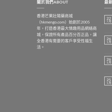
關於我們ABOUT
最新
香港芒果壯陽藥商城
22
（hkmengo.com）始創於2005
7 月
年，打造香港最大情趣用品網絡商
城，保證所有產品百分百正品，讓
26
全香港有需要的客戶享受性福生
1 月
活。
26
1 月
25
1 月