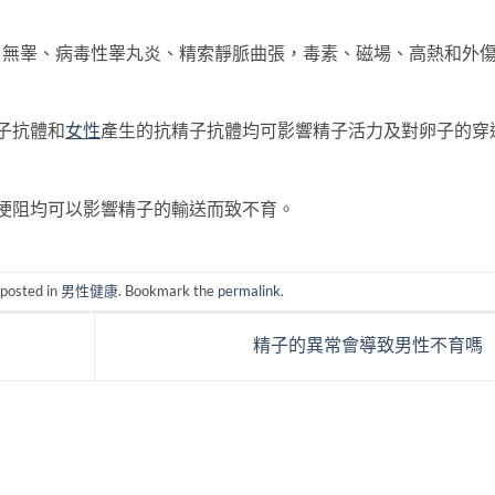
、無睾、病毒性睾丸炎、精索靜脈曲張，毒素、磁場、高熱和外
子抗體和
女性
產生的抗精子抗體均可影響精子活力及對卵子的穿
梗阻均可以影響精子的輸送而致不育。
 posted in
男性健康
. Bookmark the
permalink
.
精子的異常會導致男性不育嗎