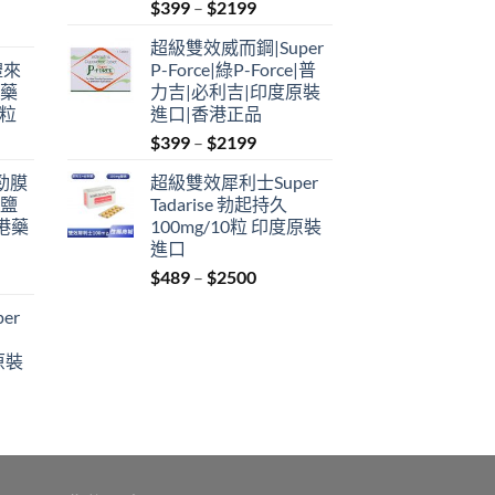
Price
$
399
–
$
2199
range:
超級雙效威而鋼|Super
$399
禮來
P-Force|綠P-Force|普
through
港藥
力吉|必利吉|印度原裝
$2199
4粒
進口|香港正品
Price
$
399
–
$
2199
range:
利勁膜
超級雙效犀利士Super
$399
 鹽
Tadarise 勃起持久
through
港藥
100mg/10粒 印度原裝
$2199
進口
Price
$
489
–
$
2500
:
range:
er
$489
ugh
through
原裝
9
$2500
:
ugh