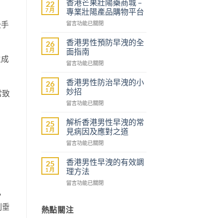
香港芒果壯陽藥商城 –
22
7 月
專業壯陽產品購物平台
後手
在
留言功能已關閉
〈香
港
香港男性預防早洩的全
26
芒
1 月
面指南
果
生成
在
留言功能已關閉
壯
〈香
陽
港
藥
香港男性防治早洩的小
26
男
商
1 月
妙招
常致
性
城
在
留言功能已關閉
預
–
〈香
防
專
港
早
解析香港男性早洩的常
25
業
男
洩
1 月
見病因及應對之道
壯
性
的
陽
在
留言功能已關閉
防
全
產
〈解
治
面
品
析
早
香港男性早洩的有效調
25
指
購
香
洩
1 月
理方法
南〉
物
港
的
中
平
在
留言功能已關閉
男
小
台〉
〈香
性
，
妙
中
港
早
招〉
制垂
男
熱點關注
洩
中
性
的