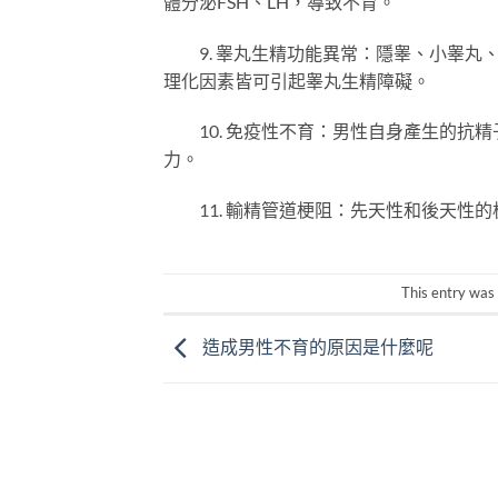
體分泌FSH、LH，導致不育。
9. 睾丸生精功能異常：隱睾、小睾丸
理化因素皆可引起睾丸生精障礙。
10. 免疫性不育：男性自身產生的抗精
力。
11. 輸精管道梗阻：先天性和後天性的
This entry was
造成男性不育的原因是什麼呢