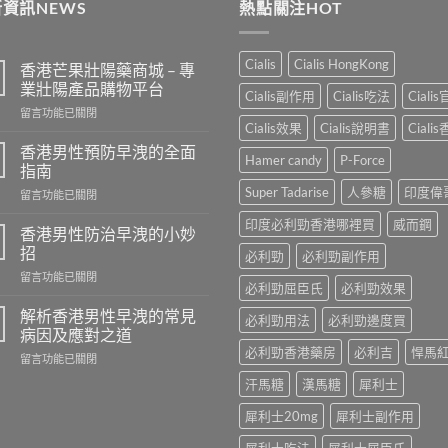
資訊NEWS
熱點關注HOT
$250
Cialis
Cialis HongKong
香港芒果壯陽藥商城 – 專
業壯陽產品購物平台
Cialis副作用
Cialis吃法
Ciali
在
留言功能已關閉
Cialis效果
Cialis說明書
Ciali
〈香
港
香港男性預防早洩的全面
Hamer candy
P-Force
芒
指南
果
Super Tadarise
人參糖
印度偉
在
留言功能已關閉
壯
〈香
陽
印度必利勁香港哪裡買
威而鋼
港
藥
香港男性防治早洩的小妙
男
商
招
必利勁
必利勁副作用
性
城
在
留言功能已關閉
預
–
必利勁屈臣氏
必利勁效果
〈香
防
專
港
早
解析香港男性早洩的常見
業
必利勁用法
必利勁邊度買
男
洩
病因及應對之道
壯
性
的
陽
必利勁香港藥房
必利吉
悍馬
在
留言功能已關閉
防
全
產
〈解
治
面
汗馬糖
漢馬糖
犀利士
品
析
早
指
購
香
洩
南〉
犀利士20mg
犀利士副作用
物
港
的
中
平
男
小
犀利士吃法
犀利士屈臣氏