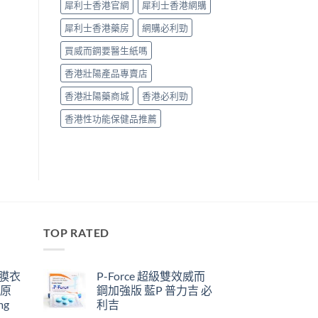
犀利士香港官網
犀利士香港網購
犀利士香港藥房
網購必利勁
買威而鋼要醫生紙嗎
香港壯陽產品專賣店
香港壯陽藥商城
香港必利勁
香港性功能保健品推薦
TOP RATED
鋼膜衣
P-Force 超級雙效威而
瑞原
鋼加強版 藍P 普力吉 必
mg
利吉