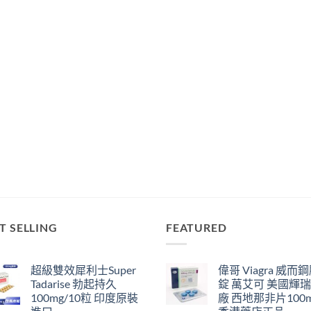
T SELLING
FEATURED
超級雙效犀利士Super
偉哥 Viagra 威而
Tadarise 勃起持久
錠 萬艾可 美國輝
100mg/10粒 印度原裝
廠 西地那非片100