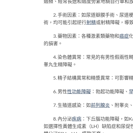
過頻、經常長途和過度勞累地騎自行車和
2. 手術因素：如尿道瓣膜手術、尿道
術，均可能引起逆行
射精
或射精障礙，導
3. 藥物因素：各種激素類藥物和
癌症
的損害。
4. 染色體異常：常見的有男性假兩性畸形、Kl
睾丸生精障礙。
5. 精子結構異常和精漿異常：可影響
6. 男性
性功能障礙
：勃起功能障礙、
7. 生殖道感染：如
前列腺炎
、附睾炎
8. 內分泌
疾病
：下丘腦功能障礙，如Ka
如選擇性黃體生成素（LH）缺陷症和尿促