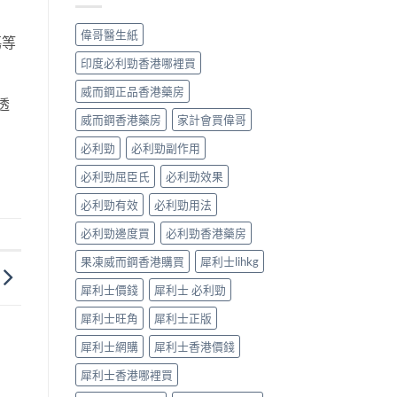
早
常
洩
見
偉哥醫生紙
傷等
的
病
有
因
印度必利勁香港哪裡買
效
及
調
應
威而鋼正品香港藥房
理
透
對
方
威而鋼香港藥房
家計會買偉哥
之
法〉
道〉
中
必利勁
必利勁副作用
中
必利勁屈臣氏
必利勁效果
必利勁有效
必利勁用法
必利勁邊度買
必利勁香港藥房
果凍威而鋼香港購買
犀利士lihkg
犀利士價錢
犀利士 必利勁
犀利士旺角
犀利士正版
犀利士網購
犀利士香港價錢
犀利士香港哪裡買