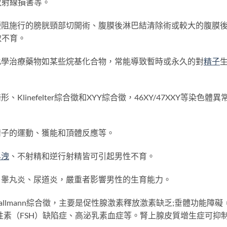
放射線損害等。
梗阻施行的膀胱頸部切開術、腹膜後淋巴結清除術或較大的腹膜
致不育。
化學治療藥物如某些烷基化合物，常能導致暫時或永久的對
精子
inefelter綜合徵和XYY綜合徵，46XY/47XXY等染色體異
精子的運動、獲能和頂體反應等。
早洩
、不射精和逆行射精皆可引起男性不育。
、睾丸炎、尿道炎，嚴重者影響男性的生育能力。
llmann綜合徵，主要是促性腺激素釋放激素缺乏;垂體功能障礙
性素（FSH）缺陷症、高泌乳素血症等。腎上腺皮質增生症可抑