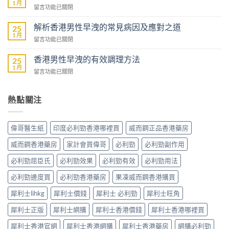
男
1 月
藥
在
留言功能已關閉
性
商
〈香
預
城
港
解析香港男性早洩的常見病因及應對之道
防
25
–
男
1 月
早
專
在
留言功能已關閉
性
洩
業
〈解
防
的
壯
析
香港男性早洩的有效調理方法
治
25
全
陽
香
1 月
早
面
在
留言功能已關閉
產
港
洩
指
〈香
品
男
的
南〉
港
購
性
小
中
男
熱點關注
物
早
妙
性
平
洩
招〉
早
台〉
的
中
洩
中
常
偉哥醫生紙
印度必利勁香港哪裡買
威而鋼正品香港藥房
的
見
有
病
威而鋼香港藥房
家計會買偉哥
必利勁
必利勁副作用
效
因
調
必利勁屈臣氏
必利勁效果
必利勁有效
必利勁用法
及
理
應
方
必利勁邊度買
必利勁香港藥房
果凍威而鋼香港購買
對
法〉
之
中
犀利士lihkg
犀利士價錢
犀利士 必利勁
犀利士旺角
道〉
中
犀利士正版
犀利士網購
犀利士香港價錢
犀利士香港哪裡買
犀利士香港官網
犀利士香港網購
犀利士香港藥房
網購必利勁