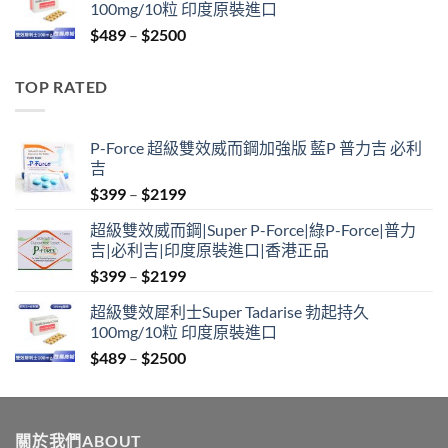
100mg/10粒 印度原裝進口
through
Price
$
489
–
$
2500
$2099
range:
$489
TOP RATED
through
$2500
P-Force 超級雙效威而鋼加強版 藍P 普力吉 必利
吉
Price
$
399
–
$
2199
range:
超級雙效威而鋼|Super P-Force|綠P-Force|普力
$399
吉|必利吉|印度原裝進口|香港正品
through
Price
$
399
–
$
2199
$2199
range:
超級雙效犀利士Super Tadarise 勃起持久
$399
100mg/10粒 印度原裝進口
through
Price
$
489
–
$
2500
$2199
range:
$489
through
關於我們ABOUT
$2500