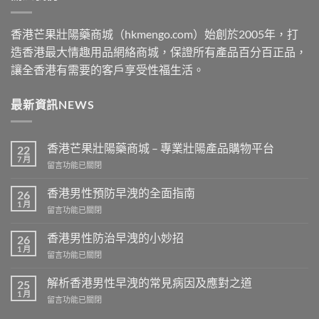
香港芒果壯陽藥商城（hkmengo.com）始創於2005年，打
造香港最大情趣用品網絡商城，保證所有產品百分百正品，
讓全香港有需要的客戶享受性福生活。
最新資訊NEWS
香港芒果壯陽藥商城 – 專業壯陽產品購物平台
22
7 月
在
留言功能已關閉
〈香
港
香港男性預防早洩的全面指南
26
芒
1 月
在
留言功能已關閉
果
〈香
壯
港
香港男性防治早洩的小妙招
陽
26
男
1 月
藥
在
留言功能已關閉
性
商
〈香
預
城
港
解析香港男性早洩的常見病因及應對之道
防
25
–
男
1 月
早
專
在
留言功能已關閉
性
洩
業
〈解
防
的