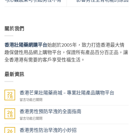
關於我們
香港壯陽藥網購平台
始創於2005年，致力打造香港最大情
趣保健性用品網上購物平台，保證所有產品百分百正品，讓
全香港港有需要的客戶享受性福生活。
最新資訊
香港芒果壯陽藥商城 – 專業壯陽產品購物平台
22
7 月
在
留言功能已關閉
〈香
港
香港男性預防早洩的全面指南
26
芒
1 月
在
留言功能已關閉
果
〈香
壯
港
香港男性防治早洩的小妙招
陽
26