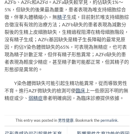
AZFb、AZFc和AZFd。AZFa缺失較罕見，約佔缺失1%～
5%，但缺失的後果最為嚴重，患者表現為唯支持細胞綜合
徵，伴睾丸體積縮小，無
精子
生成，目前對於唯支持細胞綜
合徵沒有有效的治療方法；AZFb缺失的患者表現為減數分
裂後的生精上皮細胞缺失，生精過程阻滯在精母細胞階段，
沒有精子生成；AZFc基因缺失是精子生長障礙的最常見原
因，約佔Y染色體微缺失的65%，可表現為無精症，也可表
現為精子計數正常，但伴有精子形態異常；AZFd缺失的患
者表現為輕度少精症，甚至精子數可能都正常，但其精子的
形態卻是異常的。
Y染色體微缺失可能引起生精功能異常，從而導致男性
不育。進行AZF微缺失的檢測可使
臨床
上一些原因不明的無
精症或少、
弱精症
患者明確病因，為臨床診療提供依據。
This entry was posted in
男性健康
. Bookmark the
permalink
.
弓形蟲感染可引起男性不育
影響男性生育功能的原因