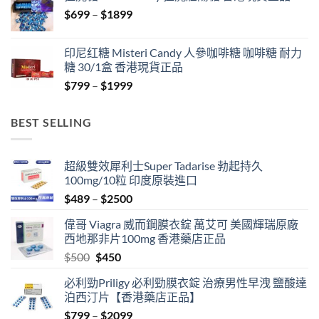
through
Price
$
699
–
$
1899
$1849
range:
$699
印尼红糖 Misteri Candy 人參咖啡糖 咖啡糖 耐力
through
糖 30/1盒 香港現貨正品
$1899
Price
$
799
–
$
1999
range:
$799
BEST SELLING
through
$1999
超級雙效犀利士Super Tadarise 勃起持久
100mg/10粒 印度原裝進口
Price
$
489
–
$
2500
range:
偉哥 Viagra 威而鋼膜衣錠 萬艾可 美國輝瑞原廠
$489
西地那非片100mg 香港藥店正品
through
Original
Current
$
500
$
450
$2500
price
price
必利勁Priligy 必利勁膜衣錠 治療男性早洩 鹽酸達
was:
is:
泊西汀片【香港藥店正品】
$500.
$450.
Price
$
799
–
$
2099