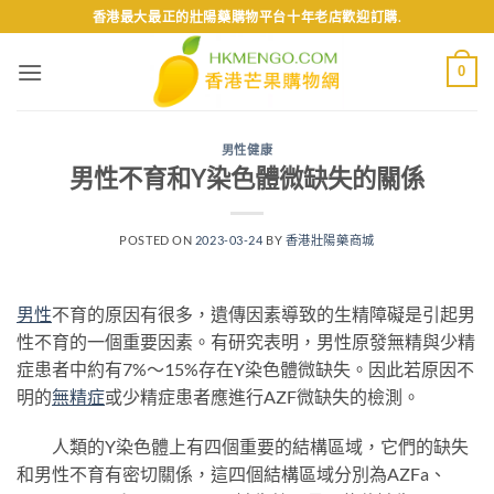
Skip
香港最大最正的壯陽藥購物平台十年老店歡迎訂購.
to
content
0
男性健康
男性不育和Y染色體微缺失的關係
POSTED ON
2023-03-24
BY
香港壯陽藥商城
男性
不育的原因有很多，遺傳因素導致的生精障礙是引起男
性不育的一個重要因素。有研究表明，男性原發無精與少精
症患者中約有7%～15%存在Y染色體微缺失。因此若原因不
明的
無精症
或少精症患者應進行AZF微缺失的檢測。
人類的Y染色體上有四個重要的結構區域，它們的缺失
和男性不育有密切關係，這四個結構區域分別為AZFa、