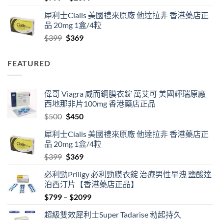
range:
犀利士Cialis 美國禮來原廠 他達拉非 香港藥店正
$799
品 20mg 1盒/4粒
through
Original
Current
$
399
$
369
$2099
price
price
was:
is:
FEATURED
$399.
$369.
偉哥 Viagra 威而鋼膜衣錠 萬艾可 美國輝瑞原廠
西地那非片100mg 香港藥店正品
Original
Current
$
500
$
450
price
price
犀利士Cialis 美國禮來原廠 他達拉非 香港藥店正
was:
is:
品 20mg 1盒/4粒
$500.
$450.
Original
Current
$
399
$
369
price
price
必利勁Priligy 必利勁膜衣錠 治療男性早洩 鹽酸達
was:
is:
泊西汀片【香港藥店正品】
$399.
$369.
Price
$
799
–
$
2099
range:
超級雙效犀利士Super Tadarise 勃起持久
$799