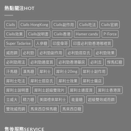
壯
析
治
全
陽
香
熱點關注HOT
早
面
產
港
洩
指
品
男
的
南〉
購
性
小
Cialis
Cialis HongKong
Cialis副作用
Cialis吃法
Cialis官網
中
物
早
妙
平
洩
招〉
Cialis效果
Cialis說明書
Cialis香港
Hamer candy
P-Force
台〉
的
中
中
常
Super Tadarise
人參糖
印度偉哥
印度必利勁香港哪裡買
見
病
威而鋼
必利勁
必利勁副作用
必利勁屈臣氏
必利勁效果
因
及
必利勁用法
必利勁邊度買
必利勁香港藥房
必利吉
悍馬紅糖
應
汗馬糖
漢馬糖
犀利士
犀利士20mg
犀利士副作用
對
之
犀利士吃法
犀利士屈臣氏
犀利士效果
犀利士藥店
道〉
中
犀利士說明書
犀利士超級雙效片
犀利士邊度買
犀利士香港買
立威大
精力糖
美國禮來犀利士
能量糖
超級雙效威而鋼
雙效威而鋼
馬來西亞悍馬糖
馬來西亞糖
售後服務SERVICE