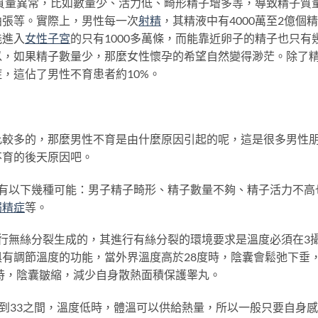
質量異常，比如數量少、活力低、畸形精子增多等，導致精子質
曲張等。實際上，男性每一次
射精
，其精液中有4000萬至2億個精
能進入
女性
子宮
的只有1000多萬條，而能靠近卵子的精子也只有
以，如果精子數量少，那麼女性懷孕的希望自然變得渺茫。除了
，這佔了男性不育患者約10%。
多的，那麼男性不育是由什麼原因引起的呢，這是很多男性
不育的後天原因吧。
有以下幾種可能：男子精子畸形、精子數量不夠、精子活力不高
弱精症
等。
無絲分裂生成的，其進行有絲分裂的環境要求是溫度必須在3
有調節溫度的功能，當外界溫度高於28度時，陰囊會鬆弛下垂
時，陰囊皺縮，減少自身散熱面積保護睾丸。
到33之間，溫度低時，體溫可以供給熱量，所以一般只要自身