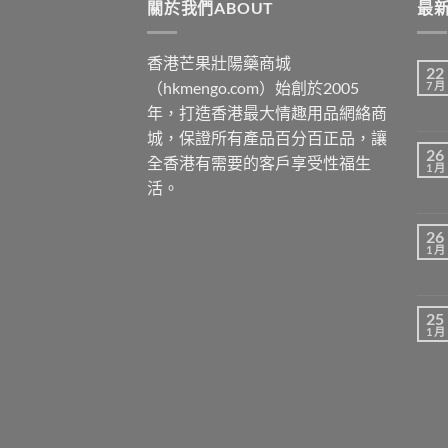
關於我們ABOUT
最新
香港芒果壯陽藥商城
22
（hkmengo.com）始創於2005
7 月
年，打造香港最大情趣用品網絡商
城，保證所有產品百分百正品，讓
26
全香港有需要的客戶享受性福生
1 月
活。
26
1 月
25
1 月