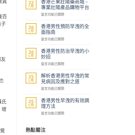
量異
香港芒果壯陽藥商城 –
22
7 月
專業壯陽產品購物平台
在
留言功能已關閉
幾百
〈香
精子
港
香港男性預防早洩的全
26
芒
1 月
面指南
果
在
留言功能已關閉
壯
〈香
陽
港
藥
香港男性防治早洩的小
26
男
商
1 月
妙招
朋友
性
城
在
留言功能已關閉
預
–
〈香
防
專
港
早
解析香港男性早洩的常
25
業
男
也
洩
1 月
見病因及應對之道
壯
性
的
陽
在
留言功能已關閉
防
全
產
〈解
治
面
品
析
早
香港男性早洩的有效調
25
指
攝氏
購
香
洩
1 月
理方法
南〉
物
，增
港
的
中
平
在
留言功能已關閉
男
小
台〉
〈香
性
妙
中
港
早
招〉
男
熱點關注
洩
感覺
中
性
的