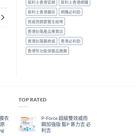
犀利士香港官網
犀利士香港網購
犀利士香港藥房
網購必利勁
買威而鋼要醫生紙嗎
香港壯陽產品專賣店
香港壯陽藥商城
香港必利勁
香港性功能保健品推薦
TOP RATED
鋼膜衣
P-Force 超級雙效威而
瑞原
鋼加強版 藍P 普力吉 必
mg
利吉