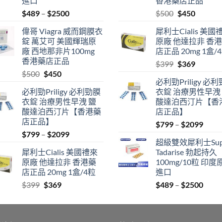
進口
香港藥店正品
Price
Original
Current
$
489
–
$
2500
$
500
$
450
range:
price
price
偉哥 Viagra 威而鋼膜衣
犀利士Cialis 美國
$489
was:
is:
錠 萬艾可 美國輝瑞原
原廠 他達拉非 香
through
$500.
$450.
廠 西地那非片100mg
店正品 20mg 1盒/
$2500
香港藥店正品
Original
Current
$
399
$
369
Original
Current
$
500
$
450
price
price
必利勁Priligy 必
price
price
was:
is:
必利勁Priligy 必利勁膜
衣錠 治療男性早洩
was:
is:
$399.
$369.
衣錠 治療男性早洩 鹽
酸達泊西汀片【香
$500.
$450.
酸達泊西汀片【香港藥
店正品】
店正品】
Price
$
799
–
$
2099
Price
$
799
–
$
2099
range
超級雙效犀利士Sup
range:
$799
犀利士Cialis 美國禮來
Tadarise 勃起持久
$799
thro
原廠 他達拉非 香港藥
100mg/10粒 印度
through
$209
店正品 20mg 1盒/4粒
進口
$2099
Original
Current
Price
$
399
$
369
$
489
–
$
2500
price
price
range
was:
is:
$489
$399.
$369.
thro