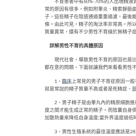
不育患者中有60%-70%的人出現精液
常的原因有很多，例如附睾炎、精索靜脈
子，這些精子在陰道通過重重過濾，最後
條。由此可見，精子的淘汰率非常高。所
質量異常，還有不少男性不育緣於無精子症
詳解男性不育的具體原因
現代社會，導致男性不育的原因也是比較
都在意的問題，下面就讓我們來看看男性
1、
臨床
上常見的男子不育症原因一般
就是常說的精子質量不高或者是死精症、
2、男子精子是由睾丸內的精原細胞進行
度之間才能生成正常的精子。而陰囊自身俱
加散熱量來降低自身溫度;當外界溫度過低
3、男性生殖系統的最佳溫度應該是28