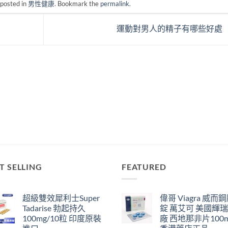
 posted in
男性健康
. Bookmark the
permalink
.
運動對男人的精子有哪些好處
T SELLING
FEATURED
超級雙效犀利士Super
偉哥 Viagra 威而
Tadarise 勃起持久
錠 萬艾可 美國輝
100mg/10粒 印度原裝
廠 西地那非片100