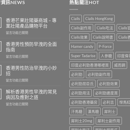
資訊NEWS
熱點關注HOT
$250
Cialis
Cialis HongKong
香港芒果壯陽藥商城 – 專
業壯陽產品購物平台
Cialis副作用
Cialis吃法
Ciali
在
留言功能已關閉
Cialis效果
Cialis說明書
Ciali
〈香
港
香港男性預防早洩的全面
Hamer candy
P-Force
芒
指南
果
Super Tadarise
人參糖
印度偉
在
留言功能已關閉
壯
〈香
陽
印度必利勁香港哪裡買
威而鋼
港
藥
香港男性防治早洩的小妙
男
商
招
必利勁
必利勁副作用
性
城
在
留言功能已關閉
預
–
必利勁屈臣氏
必利勁效果
〈香
防
專
港
早
解析香港男性早洩的常見
業
必利勁用法
必利勁邊度買
男
洩
病因及應對之道
壯
性
的
陽
必利勁香港藥房
必利吉
悍馬
在
留言功能已關閉
防
全
產
〈解
治
面
汗馬糖
漢馬糖
犀利士
品
析
早
指
購
香
洩
南〉
犀利士20mg
犀利士副作用
物
港
的
中
平
男
小
犀利士吃法
犀利士屈臣氏