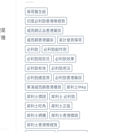
早
常
洩
見
偉哥醫生紙
的
病
有
因
印度必利勁香港哪裡買
效
及
調
說是
應
威而鋼正品香港藥房
理
對
下幾
方
威而鋼香港藥房
家計會買偉哥
之
法〉
道〉
中
必利勁
必利勁副作用
中
必利勁屈臣氏
必利勁效果
必利勁有效
必利勁用法
必利勁邊度買
必利勁香港藥房
果凍威而鋼香港購買
犀利士lihkg
犀利士價錢
犀利士 必利勁
犀利士旺角
犀利士正版
犀利士網購
犀利士香港價錢
犀利士香港哪裡買