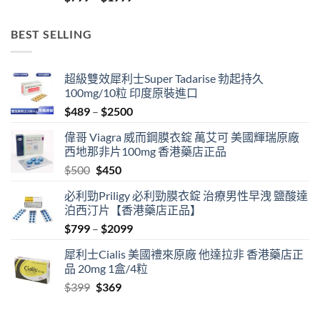
range:
$799
BEST SELLING
through
$1999
超級雙效犀利士Super Tadarise 勃起持久
100mg/10粒 印度原裝進口
Price
$
489
–
$
2500
range:
偉哥 Viagra 威而鋼膜衣錠 萬艾可 美國輝瑞原廠
$489
西地那非片100mg 香港藥店正品
through
Original
Current
$
500
$
450
$2500
price
price
必利勁Priligy 必利勁膜衣錠 治療男性早洩 鹽酸達
was:
is:
泊西汀片【香港藥店正品】
$500.
$450.
Price
$
799
–
$
2099
range:
犀利士Cialis 美國禮來原廠 他達拉非 香港藥店正
$799
品 20mg 1盒/4粒
through
Original
Current
$
399
$
369
$2099
price
price
was:
is: