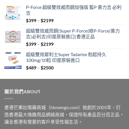
P-Force 超級雙效威而鋼加強版 藍P 普力吉 必利
吉
Price
$
399
–
$
2199
range:
超級雙效威而鋼|Super P-Force|綠P-Force|普力
$399
吉|必利吉|印度原裝進口|香港正品
through
Price
$
399
–
$
2199
$2199
range:
超級雙效犀利士Super Tadarise 勃起持久
$399
100mg/10粒 印度原裝進口
through
Price
$
489
–
$
2500
$2199
range:
$489
through
關於我們ABOUT
$2500
香港芒果壯陽藥商城（hkmengo.com）始創於2005年，打
造香港最大情趣用品網絡商城，保證所有產品百分百正品，
讓全香港有需要的客戶享受性福生活。