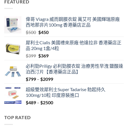
FEATURED
$399.
$369.
偉哥 Viagra 威而鋼膜衣錠 萬艾可 美國輝瑞原廠
西地那非片100mg 香港藥店正品
Original
Current
$
500
$
450
price
price
犀利士Cialis 美國禮來原廠 他達拉非 香港藥店正
was:
is:
品 20mg 1盒/4粒
$500.
$450.
Original
Current
$
399
$
369
price
price
必利勁Priligy 必利勁膜衣錠 治療男性早洩 鹽酸達
was:
is:
泊西汀片【香港藥店正品】
$399.
$369.
Price
$
799
–
$
2099
range:
超級雙效犀利士Super Tadarise 勃起持久
$799
100mg/10粒 印度原裝進口
through
Price
$
489
–
$
2500
$2099
range:
$489
TOP RATED
through
$2500