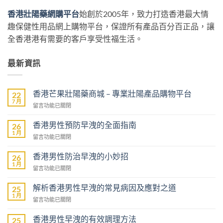
香港壯陽藥網購平台
始創於2005年，致力打造香港最大情
趣保健性用品網上購物平台，保證所有產品百分百正品，讓
全香港港有需要的客戶享受性福生活。
最新資訊
香港芒果壯陽藥商城 – 專業壯陽產品購物平台
22
7 月
在
留言功能已關閉
〈香
港
香港男性預防早洩的全面指南
26
芒
1 月
在
留言功能已關閉
果
〈香
壯
港
香港男性防治早洩的小妙招
陽
26
男
1 月
藥
在
留言功能已關閉
性
商
〈香
預
城
港
解析香港男性早洩的常見病因及應對之道
防
25
–
男
1 月
早
專
在
留言功能已關閉
性
洩
業
〈解
防
的
壯
析
香港男性早洩的有效調理方法
治
25
全