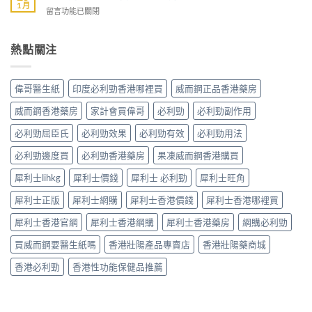
陽
香
1 月
早
面
在
留言功能已關閉
產
港
洩
指
〈香
品
男
的
南〉
港
購
性
小
中
男
熱點關注
物
早
妙
性
平
洩
招〉
早
台〉
的
中
洩
中
常
偉哥醫生紙
印度必利勁香港哪裡買
威而鋼正品香港藥房
的
見
有
病
威而鋼香港藥房
家計會買偉哥
必利勁
必利勁副作用
效
因
調
必利勁屈臣氏
必利勁效果
必利勁有效
必利勁用法
及
理
應
方
必利勁邊度買
必利勁香港藥房
果凍威而鋼香港購買
對
法〉
之
中
犀利士lihkg
犀利士價錢
犀利士 必利勁
犀利士旺角
道〉
中
犀利士正版
犀利士網購
犀利士香港價錢
犀利士香港哪裡買
犀利士香港官網
犀利士香港網購
犀利士香港藥房
網購必利勁
買威而鋼要醫生紙嗎
香港壯陽產品專賣店
香港壯陽藥商城
香港必利勁
香港性功能保健品推薦