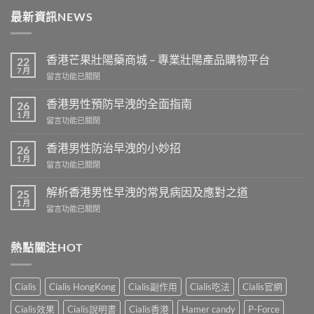
最新資訊NEWS
香港芒果壯陽藥商城 – 專業壯陽產品購物平台
22
7 月
在
留言功能已關閉
〈香
港
香港男性預防早洩的全面指南
26
芒
1 月
在
留言功能已關閉
果
〈香
壯
港
香港男性防治早洩的小妙招
陽
26
男
1 月
藥
在
留言功能已關閉
性
商
〈香
預
城
港
解析香港男性早洩的常見病因及應對之道
防
25
–
男
1 月
早
專
在
留言功能已關閉
性
洩
業
〈解
防
的
壯
析
治
全
陽
香
熱點關注HOT
早
面
產
港
洩
指
品
男
的
南〉
購
性
小
Cialis
Cialis HongKong
Cialis副作用
Cialis吃法
Cialis官網
中
物
早
妙
平
洩
招〉
Cialis效果
Cialis說明書
Cialis香港
Hamer candy
P-Force
台〉