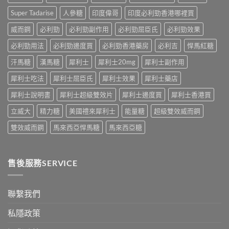
的
中
中
常
Super Tadarise
人參糖
印度偉哥
印度必利勁香港哪裡買
見
病
威而鋼
必利勁
必利勁副作用
必利勁屈臣氏
必利勁效果
因
及
必利勁用法
必利勁邊度買
必利勁香港藥房
必利吉
悍馬紅糖
應
汗馬糖
漢馬糖
犀利士
犀利士20mg
犀利士副作用
對
之
犀利士吃法
犀利士屈臣氏
犀利士效果
犀利士藥店
道〉
中
犀利士說明書
犀利士超級雙效片
犀利士邊度買
犀利士香港買
立威大
精力糖
美國禮來犀利士
能量糖
超級雙效威而鋼
雙效威而鋼
馬來西亞悍馬糖
馬來西亞糖
售後服務SERVICE
聯繫我們
私隱政策