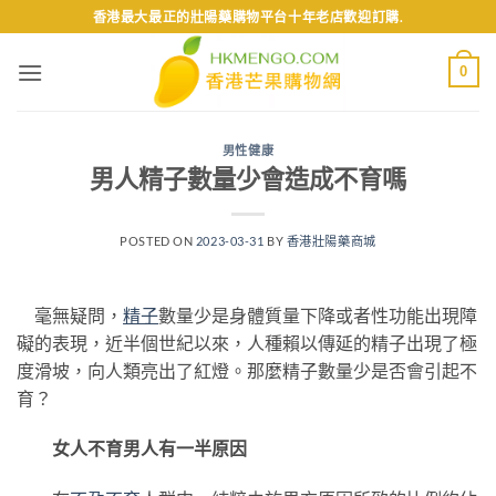
Skip
香港最大最正的壯陽藥購物平台十年老店歡迎訂購.
to
content
0
男性健康
男人精子數量少會造成不育嗎
POSTED ON
2023-03-31
BY
香港壯陽藥商城
毫無疑問，
精子
數量少是身體質量下降或者性功能出現障
礙的表現，近半個世紀以來，人種賴以傳延的精子出現了極
度滑坡，向人類亮出了紅燈。那麼精子數量少是否會引起不
育？
女人不育男人有一半原因