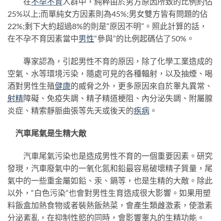
在
不孕不育
人群中，純粹由於男方原因所致的比例約佔
25%以上;而單純女方因素則為45%;男女雙方皆有問題的佔
22%;剩下大約超過8%的則是“原因不明”。照此計算的話，
在不孕不育因素當中
男性
“參與”的比例起碼佔了50%。
專家認為，引起男性不育的原因，除了化學工業造成的
空氣、水等環境污染，隨處可見的各種輻射，以及抽煙、喝
酒對男性生殖
健康
的威脅之外，更多原因來自於睾丸異常、
射精
障礙、免疫失調、精子精道梗阻、內分泌失調、附屬腺
炎症、精索靜脈曲張等先天或後天的
疾病
。
汽車尾氣是生精大敵
汽車尾氣污染也是造成男性不育的一個重要因素。研究
發現，汽車廢氣中的一氧化氮和鉛最容易破壞精子質量，尾
氣中的一些重金屬如鉛、汞、鎘等，也是生精的大敵。除此
以外，“白色污染”也會對男性生育造成很大影響。如果用塑
料飯盒加熱食物或者裝熱飯熱菜，會產生類雌激素，使激素
分泌紊亂，在抑制性慾的同時，會影響睾丸的生精功能。