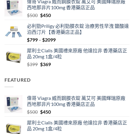
偉哥 Viagra 威而鋼膜衣錠 萬艾可 美國輝瑞原廠
$489
西地那非片100mg 香港藥店正品
through
Original
Current
$
500
$
450
$2500
price
price
必利勁Priligy 必利勁膜衣錠 治療男性早洩 鹽酸達
was:
is:
泊西汀片【香港藥店正品】
$500.
$450.
Price
$
799
–
$
2099
range:
犀利士Cialis 美國禮來原廠 他達拉非 香港藥店正
$799
品 20mg 1盒/4粒
through
Original
Current
$
399
$
369
$2099
price
price
was:
is:
FEATURED
$399.
$369.
偉哥 Viagra 威而鋼膜衣錠 萬艾可 美國輝瑞原廠
西地那非片100mg 香港藥店正品
Original
Current
$
500
$
450
price
price
犀利士Cialis 美國禮來原廠 他達拉非 香港藥店正
was:
is:
品 20mg 1盒/4粒
$500.
$450.