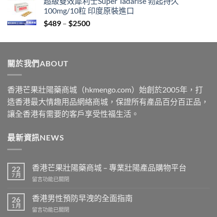
超級雙效犀利士Super Tadarise 勃起持久
$399
100mg/10粒 印度原裝進口
through
Price
$
489
–
$
2500
$2199
range:
$489
through
關於我們ABOUT
$2500
香港芒果壯陽藥商城（hkmengo.com）始創於2005年，打
造香港最大情趣用品網絡商城，保證所有產品百分百正品，
讓全香港有需要的客戶享受性福生活。
最新資訊NEWS
香港芒果壯陽藥商城 – 專業壯陽產品購物平台
22
7 月
在
留言功能已關閉
〈香
港
香港男性預防早洩的全面指南
26
芒
1 月
在
留言功能已關閉
果