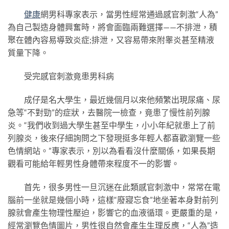
健康
網男科專家表示，當男性經常通過感官刺激“人為”
為自己製造身體興奮時，將會面臨兩難選擇——不排泄，積
聚在體內容易導致炎症;排泄，又容易帶來附睾炎甚至精液
質量下降。
受完感官刺激竟患男科病
成仔是名大學生，最近幾個月以來他頻繁出現尿痛、尿
急等“不對勁”的症狀，去醫院一檢查，竟患了慢性前列腺
炎。“我們收到過大學生甚至中學生，小小年紀就患上了前
列腺炎，後來仔細詢問之下發現挺多年輕人都喜歡瀏覽一些
色情網站。”專家表示，別以為看看沒什麼關係，如果長期
觀看可能給年輕男性身體帶來程度不一的影響。
首先，很多男性一旦沉迷在此類感官刺激中，常常在電
腦前一坐就是幾個小時，這樣“廢寢忘食”地坐著本身對前列
腺就會產生物理性壓迫，影響它的血液循環。更嚴重的是，
經常瀏覽色情圖片，男性很自然會產生生理反應，“人為”造