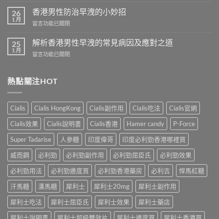
〈香
壯
港
香港男性防治早洩的小妙招
陽
26
男
1 月
藥
在
留言功能已關閉
性
商
〈香
預
城
港
解析香港男性早洩的常見病因及應對之道
防
25
–
男
1 月
早
專
在
留言功能已關閉
性
洩
業
〈解
防
的
壯
析
治
全
陽
香
熱點關注HOT
早
面
產
港
洩
指
品
男
的
南〉
購
性
小
Cialis
Cialis HongKong
Cialis副作用
Cialis吃法
Cialis官網
中
物
早
妙
平
洩
招〉
Cialis效果
Cialis說明書
Cialis香港
Hamer candy
P-Force
台〉
的
中
中
常
Super Tadarise
人參糖
印度偉哥
印度必利勁香港哪裡買
見
病
威而鋼
必利勁
必利勁副作用
必利勁屈臣氏
必利勁效果
因
及
必利勁用法
必利勁邊度買
必利勁香港藥房
必利吉
悍馬紅糖
應
汗馬糖
漢馬糖
犀利士
犀利士20mg
犀利士副作用
對
之
犀利士吃法
犀利士屈臣氏
犀利士效果
犀利士藥店
道〉
中
犀利士說明書
犀利士超級雙效片
犀利士邊度買
犀利士香港買