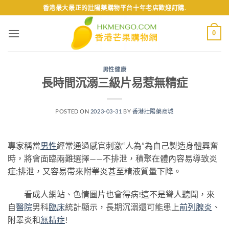
Skip
香港最大最正的壯陽藥購物平台十年老店歡迎訂購.
to
content
0
男性健康
長時間沉溺三級片易惹無精症
POSTED ON
2023-03-31
BY
香港壯陽藥商城
專家稱當
男性
經常通過感官刺激“人為”為自己製造身體興奮
時，將會面臨兩難選擇——不排泄，積聚在體內容易導致炎
症;排泄，又容易帶來附睾炎甚至精液質量下降。
看成人網站、色情圖片也會得病!這不是聳人聽聞，來
自
醫院
男科
臨床
統計顯示，長期沉溺還可能患上
前列腺炎
、
附睾炎和
無精症
!