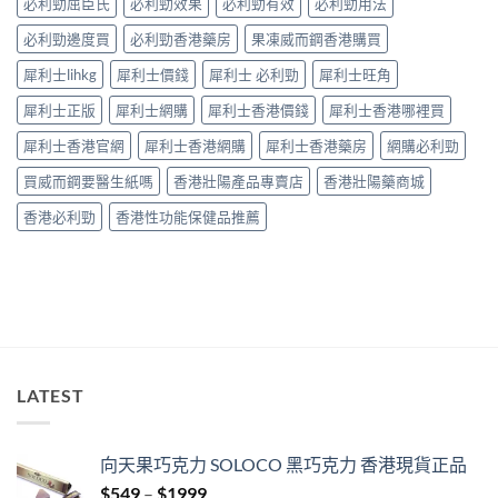
必利勁屈臣氏
必利勁效果
必利勁有效
必利勁用法
及
理
應
方
必利勁邊度買
必利勁香港藥房
果凍威而鋼香港購買
對
法〉
之
中
犀利士lihkg
犀利士價錢
犀利士 必利勁
犀利士旺角
道〉
中
犀利士正版
犀利士網購
犀利士香港價錢
犀利士香港哪裡買
犀利士香港官網
犀利士香港網購
犀利士香港藥房
網購必利勁
買威而鋼要醫生紙嗎
香港壯陽產品專賣店
香港壯陽藥商城
香港必利勁
香港性功能保健品推薦
LATEST
向天果巧克力 SOLOCO 黑巧克力 香港現貨正品
Price
$
549
–
$
1999