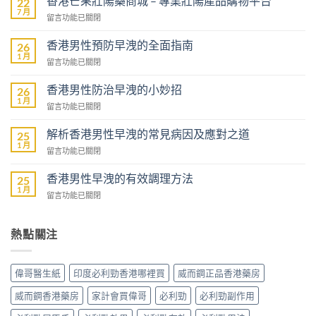
香港芒果壯陽藥商城 – 專業壯陽產品購物平台
22
7 月
在
留言功能已關閉
〈香
港
香港男性預防早洩的全面指南
26
芒
1 月
在
留言功能已關閉
果
〈香
壯
港
香港男性防治早洩的小妙招
陽
26
男
1 月
藥
在
留言功能已關閉
性
商
〈香
預
城
港
解析香港男性早洩的常見病因及應對之道
防
25
–
男
1 月
早
專
在
留言功能已關閉
性
洩
業
〈解
防
的
壯
析
香港男性早洩的有效調理方法
治
25
全
陽
香
1 月
早
面
在
留言功能已關閉
產
港
洩
指
〈香
品
男
的
南〉
港
購
性
小
中
男
熱點關注
物
早
妙
性
平
洩
招〉
早
台〉
的
中
洩
中
常
偉哥醫生紙
印度必利勁香港哪裡買
威而鋼正品香港藥房
的
見
有
病
威而鋼香港藥房
家計會買偉哥
必利勁
必利勁副作用
效
因
調