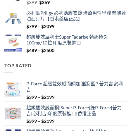
Original
Current
$
399
$
369
price
price
必利勁Priligy 必利勁膜衣錠 治療男性早洩 鹽酸達
was:
is:
泊西汀片【香港藥店正品】
$399.
$369.
Price
$
799
–
$
2099
range:
超級雙效犀利士Super Tadarise 勃起持久
$799
100mg/10粒 印度原裝進口
through
Price
$
489
–
$
2500
$2099
range:
$489
TOP RATED
through
$2500
P-Force 超級雙效威而鋼加強版 藍P 普力吉 必利
吉
Price
$
399
–
$
2199
range:
超級雙效威而鋼|Super P-Force|綠P-Force|普力
$399
吉|必利吉|印度原裝進口|香港正品
through
Price
$
399
–
$
2199
$2199
range: