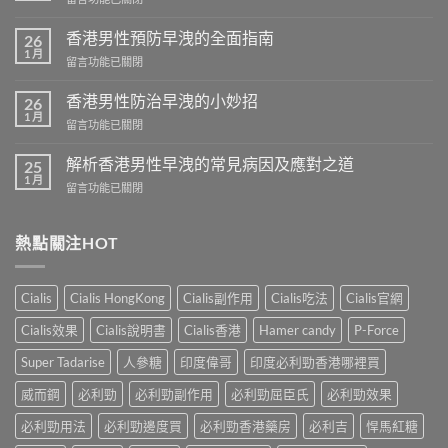
〈香
港
香港男性預防早洩的全面指南
26
芒
1 月
在
留言功能已關閉
果
〈香
壯
港
香港男性防治早洩的小妙招
陽
26
男
1 月
藥
在
留言功能已關閉
性
商
〈香
預
城
港
解析香港男性早洩的常見病因及應對之道
防
25
–
男
1 月
早
專
在
留言功能已關閉
性
洩
業
〈解
防
的
壯
析
治
全
陽
香
熱點關注HOT
早
面
產
港
洩
指
品
男
的
南〉
購
性
小
Cialis
Cialis HongKong
Cialis副作用
Cialis吃法
Cialis官網
中
物
早
妙
平
洩
招〉
Cialis效果
Cialis說明書
Cialis香港
Hamer candy
P-Force
台〉
的
中
中
常
Super Tadarise
人參糖
印度偉哥
印度必利勁香港哪裡買
見
病
威而鋼
必利勁
必利勁副作用
必利勁屈臣氏
必利勁效果
因
及
必利勁用法
必利勁邊度買
必利勁香港藥房
必利吉
悍馬紅糖
應