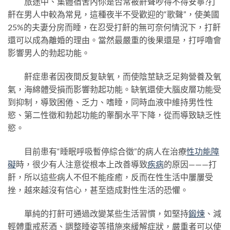
旅途中、集體宿舍內你是否常被鼾聲吵得不得安寧?打
鼾在男人中較為常見，這種夜半不受歡迎的“歌聲”，使美國
25%的夫妻分房而睡，在忍受打鼾的無可奈何情況下，打鼾
還可以成為離婚的理由。當然最嚴重的後果還是，打呼嚕會
影響男人的勃起功能。
鼾症患者因夜間反复缺氧，而使陰莖缺乏足夠營養及氧
氣，海綿體受損而影響勃起功能。缺氧還使大腦皮層功能受
到抑制，導致困倦、乏力、嗜睡，同時血液中維持男性性
慾、第二性徵和勃起功能的睾酮水平下降，從而導致缺乏性
慾。
目前患有“睡眠呼吸暫停綜合徵”的病人在治療
性功能障
礙
時，很少有人注意從根本上改善導致
疾病
的原因———打
鼾，所以這些病人不但不能痊癒，反而在性生活中屢屢受
挫，越來越沒有信心，甚至造成對性生活的恐懼。
單純的打鼾可通過改變某些生活習慣，如堅持
鍛煉
、減
輕體重戒菸酒、調整睡姿等措施來緩解症狀，嚴重者可以使