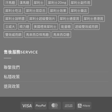
汗馬糖
漢馬糖
犀利士
犀利士20mg
犀利士副作用
對
之
犀利士吃法
犀利士屈臣氏
犀利士效果
犀利士藥店
道〉
中
犀利士說明書
犀利士超級雙效片
犀利士邊度買
犀利士香港買
立威大
精力糖
美國禮來犀利士
能量糖
超級雙效威而鋼
雙效威而鋼
馬來西亞悍馬糖
馬來西亞糖
售後服務SERVICE
聯繫我們
私隱政策
退貨政策
Visa
PayPal
MasterCard
Cash
Alipay
On