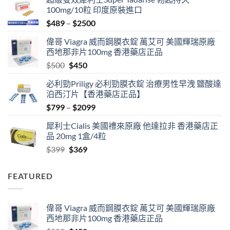
100mg/10粒 印度原裝進口
Price
$
489
–
$
2500
range:
偉哥 Viagra 威而鋼膜衣錠 萬艾可 美國輝瑞原廠
$489
西地那非片100mg 香港藥店正品
through
Original
Current
$
500
$
450
$2500
price
price
必利勁Priligy 必利勁膜衣錠 治療男性早洩 鹽酸達
was:
is:
泊西汀片【香港藥店正品】
$500.
$450.
Price
$
799
–
$
2099
range:
犀利士Cialis 美國禮來原廠 他達拉非 香港藥店正
$799
品 20mg 1盒/4粒
through
Original
Current
$
399
$
369
$2099
price
price
was:
is:
FEATURED
$399.
$369.
偉哥 Viagra 威而鋼膜衣錠 萬艾可 美國輝瑞原廠
西地那非片100mg 香港藥店正品