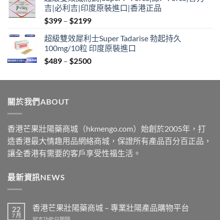
$399
吉|必利吉|印度原裝進口|香港正品
through
Price
$
399
–
$
2199
$2199
range:
超級雙效犀利士Super Tadarise 勃起持久
$399
100mg/10粒 印度原裝進口
through
Price
$
489
–
$
2500
$2199
range:
$489
through
關於我們ABOUT
$2500
香港芒果壯陽藥商城（hkmengo.com）始創於2005年，打
造香港最大情趣用品網絡商城，保證所有產品百分百正品，
讓全香港有需要的客戶享受性福生活。
最新資訊NEWS
香港芒果壯陽藥商城 – 專業壯陽產品購物平台
22
7 月
在
留言功能已關閉