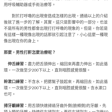
用呼吸輔助器或手術治療等。
對於打呼嚕的出現會造成怎樣的出現，通過以上的介紹
後就了進一步的了解，其實，這只是影響中的一部分，也並
不是所有的男性都會出現打打呼嚕的現象的。但是，你若是
有這樣一種現像出現的話那就引起注意了，小心這麼一種現
像出現在你的身上。
那麼，男性打鼾怎麼治療呢？
伸舌練習：
盡力把舌頭伸出，縮回來再盡力伸出，如此循
環，一次做至少200下以上，直到咽腔感覺很酸。
幹漱口練習：
不含水，把腮幫子鼓起來，再縮回去，如此循
環，一次做至少200下以上，直到咽腔感覺很酸。含水漱口
也可。
掃牙齦練習：
用舌頭快速掃過牙齒外側(臉頰側)的牙齦，先
舔上顎的牙齦，快速從左掃到右，再從右掃到左，一次做50