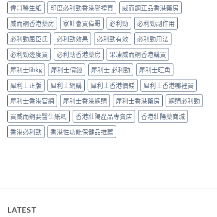
洩
中
常
偉哥醫生紙
印度必利勁香港哪裡買
威而鋼正品香港藥房
的
見
有
病
威而鋼香港藥房
家計會買偉哥
必利勁
必利勁副作用
效
因
調
必利勁屈臣氏
必利勁效果
必利勁有效
必利勁用法
及
理
應
方
必利勁邊度買
必利勁香港藥房
果凍威而鋼香港購買
對
法〉
之
中
犀利士lihkg
犀利士價錢
犀利士 必利勁
犀利士旺角
道〉
中
犀利士正版
犀利士網購
犀利士香港價錢
犀利士香港哪裡買
犀利士香港官網
犀利士香港網購
犀利士香港藥房
網購必利勁
買威而鋼要醫生紙嗎
香港壯陽產品專賣店
香港壯陽藥商城
香港必利勁
香港性功能保健品推薦
LATEST