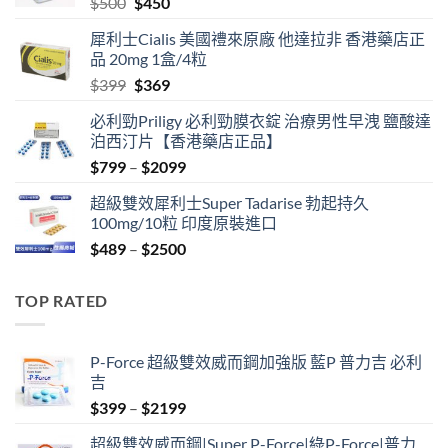
Original
Current
$
500
$
450
price
price
犀利士Cialis 美國禮來原廠 他達拉非 香港藥店正
was:
is:
品 20mg 1盒/4粒
$500.
$450.
Original
Current
$
399
$
369
price
price
必利勁Priligy 必利勁膜衣錠 治療男性早洩 鹽酸達
was:
is:
泊西汀片【香港藥店正品】
$399.
$369.
Price
$
799
–
$
2099
range:
超級雙效犀利士Super Tadarise 勃起持久
$799
100mg/10粒 印度原裝進口
through
Price
$
489
–
$
2500
$2099
range:
$489
TOP RATED
through
$2500
P-Force 超級雙效威而鋼加強版 藍P 普力吉 必利
吉
Price
$
399
–
$
2199
range:
超級雙效威而鋼|Super P-Force|綠P-Force|普力