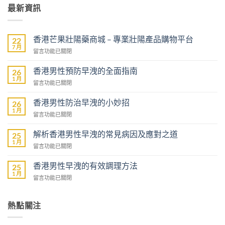
最新資訊
香港芒果壯陽藥商城 – 專業壯陽產品購物平台
22
7 月
在
留言功能已關閉
〈香
港
香港男性預防早洩的全面指南
26
芒
1 月
在
留言功能已關閉
果
〈香
壯
港
香港男性防治早洩的小妙招
陽
26
男
1 月
藥
在
留言功能已關閉
性
商
〈香
預
城
港
解析香港男性早洩的常見病因及應對之道
防
25
–
男
1 月
早
專
在
留言功能已關閉
性
洩
業
〈解
防
的
壯
析
香港男性早洩的有效調理方法
治
25
全
陽
香
1 月
早
面
在
留言功能已關閉
產
港
洩
指
〈香
品
男
的
南〉
港
購
性
小
中
男
熱點關注
物
早
妙
性
平
洩
招〉
早
台〉
的
中