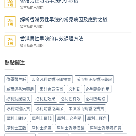
香港男性防治早洩的小妙招
26
男
1 月
藥
在
留言功能已關閉
性
商
〈香
預
城
港
解析香港男性早洩的常見病因及應對之道
防
25
–
男
1 月
早
專
在
留言功能已關閉
性
洩
業
〈解
防
的
壯
析
香港男性早洩的有效調理方法
治
25
全
陽
香
1 月
早
面
在
留言功能已關閉
產
港
洩
指
〈香
品
男
的
南〉
港
購
性
小
中
男
熱點關注
物
早
妙
性
平
洩
招〉
早
台〉
的
中
洩
中
常
偉哥醫生紙
印度必利勁香港哪裡買
威而鋼正品香港藥房
的
見
有
病
威而鋼香港藥房
家計會買偉哥
必利勁
必利勁副作用
效
因
調
必利勁屈臣氏
必利勁效果
必利勁有效
必利勁用法
及
理
應
方
必利勁邊度買
必利勁香港藥房
果凍威而鋼香港購買
對
法〉
之
中
犀利士lihkg
犀利士價錢
犀利士 必利勁
犀利士旺角
道〉
中
犀利士正版
犀利士網購
犀利士香港價錢
犀利士香港哪裡買