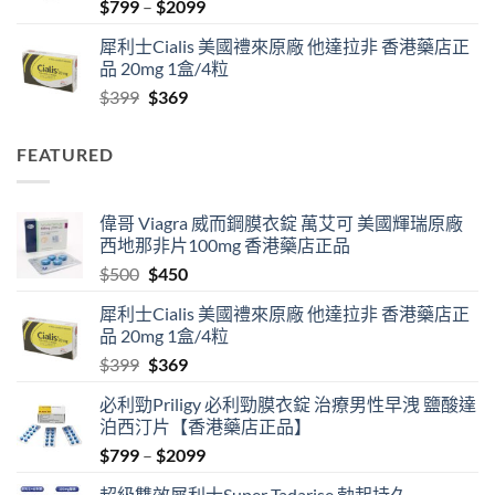
Price
$
799
–
$
2099
range:
犀利士Cialis 美國禮來原廠 他達拉非 香港藥店正
$799
品 20mg 1盒/4粒
through
Original
Current
$
399
$
369
$2099
price
price
was:
is:
FEATURED
$399.
$369.
偉哥 Viagra 威而鋼膜衣錠 萬艾可 美國輝瑞原廠
西地那非片100mg 香港藥店正品
Original
Current
$
500
$
450
price
price
犀利士Cialis 美國禮來原廠 他達拉非 香港藥店正
was:
is:
品 20mg 1盒/4粒
$500.
$450.
Original
Current
$
399
$
369
price
price
必利勁Priligy 必利勁膜衣錠 治療男性早洩 鹽酸達
was:
is:
泊西汀片【香港藥店正品】
$399.
$369.
Price
$
799
–
$
2099
range:
超級雙效犀利士Super Tadarise 勃起持久