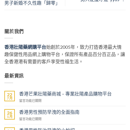
男子新婚不久性趣「歸零」
關於我們
香港壯陽藥網購平台
始創於2005年，致力打造香港最大情
趣保健性用品網上購物平台，保證所有產品百分百正品，讓
全香港港有需要的客戶享受性福生活。
最新資訊
香港芒果壯陽藥商城 – 專業壯陽產品購物平台
22
7 月
在
留言功能已關閉
〈香
港
香港男性預防早洩的全面指南
26
芒
1 月
在
留言功能已關閉
果
〈香
壯
港
陽