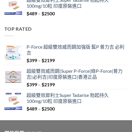
$799
100mg/10粒 印度原裝進口
through
Price
$
489
–
$
2500
$2099
range:
$489
TOP RATED
through
$2500
P-Force 超級雙效威而鋼加強版 藍P 普力吉 必利
吉
Price
$
399
–
$
2199
range:
超級雙效威而鋼|Super P-Force|綠P-Force|普力
$399
吉|必利吉|印度原裝進口|香港正品
through
Price
$
399
–
$
2199
$2199
range:
超級雙效犀利士Super Tadarise 勃起持久
$399
100mg/10粒 印度原裝進口
through
Price
$
489
–
$
2500
$2199
range:
$489
through