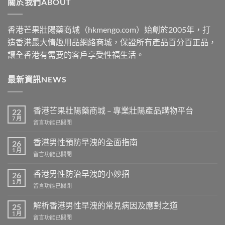
關於我們ABOUT
$2500
香港芒果壯陽藥商城（hkmengo.com）始創於2005年，打
造香港最大情趣用品網絡商城，保證所有產品百分百正品，
讓全香港有需要的客戶享受性福生活。
最新資訊NEWS
香港芒果壯陽藥商城 – 專業壯陽產品購物平台
22
7 月
在
留言功能已關閉
〈香
港
香港男性預防早洩的全面指南
26
芒
1 月
在
留言功能已關閉
果
〈香
壯
港
香港男性防治早洩的小妙招
陽
26
男
1 月
藥
在
留言功能已關閉
性
商
〈香
預
城
港
解析香港男性早洩的常見病因及應對之道
防
25
–
男
1 月
早
專
在
留言功能已關閉
性
洩
業