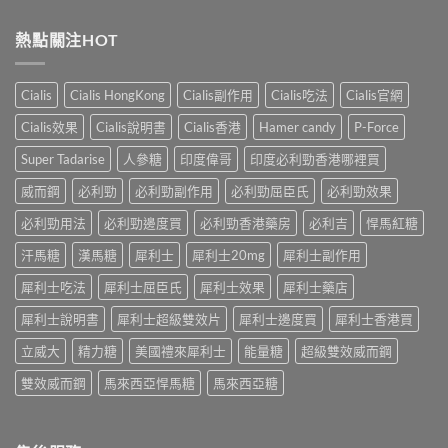
〈解
防
的
壯
析
治
全
陽
香
熱點關注HOT
早
面
產
港
洩
指
品
男
的
南〉
購
性
小
Cialis
Cialis HongKong
Cialis副作用
Cialis吃法
Cialis官網
中
物
早
妙
平
洩
招〉
Cialis效果
Cialis說明書
Cialis香港
Hamer candy
P-Force
台〉
的
中
中
常
Super Tadarise
人參糖
印度偉哥
印度必利勁香港哪裡買
見
病
威而鋼
必利勁
必利勁副作用
必利勁屈臣氏
必利勁效果
因
及
必利勁用法
必利勁邊度買
必利勁香港藥房
必利吉
悍馬紅糖
應
汗馬糖
漢馬糖
犀利士
犀利士20mg
犀利士副作用
對
之
犀利士吃法
犀利士屈臣氏
犀利士效果
犀利士藥店
道〉
中
犀利士說明書
犀利士超級雙效片
犀利士邊度買
犀利士香港買
立威大
精力糖
美國禮來犀利士
能量糖
超級雙效威而鋼
雙效威而鋼
馬來西亞悍馬糖
馬來西亞糖