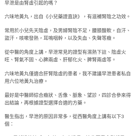
早泄是由腎虛引起的嗎？
六味地黃丸，出自《小兒藥證直訣》，有滋補腎陰之功效。
常用於小兒先天陰虛，及男婦腎陰不足，腰膝酸軟，自汗、
盜汗，咳嗽發熱，耳鳴咽幹，以及失血、失聲等癥。
從中醫的角度上講，早泄常見的證型有濕熱下註、陰虛火
旺、腎氣不固、心脾兩虛、肝郁化火、脾腎兩虛等。
六味地黃丸僅適合肝腎陰虛的患者，我不建議早泄患者私自
用六位地黃丸治療。
最好是中醫師綜合癥狀、舌像、脈象、望診，四診合參來得
出結論，再根據證型選擇合適的方藥。
醫生指出，早泄的原因非常多，從西醫角度上講有以下3
個：