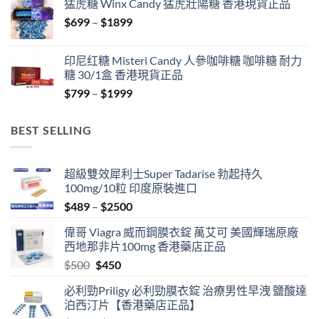
猛虎糖 Winx Candy 猛虎壯陽糖 香港現貨正品
through
Price
$
699
–
$
1899
$1849
range:
$699
印尼红糖 Misteri Candy 人參咖啡糖 咖啡糖 耐力
through
糖 30/1盒 香港現貨正品
$1899
Price
$
799
–
$
1999
range:
$799
BEST SELLING
through
$1999
超級雙效犀利士Super Tadarise 勃起持久
100mg/10粒 印度原裝進口
Price
$
489
–
$
2500
range:
偉哥 Viagra 威而鋼膜衣錠 萬艾可 美國輝瑞原廠
$489
西地那非片100mg 香港藥店正品
through
Original
Current
$
500
$
450
$2500
price
price
必利勁Priligy 必利勁膜衣錠 治療男性早洩 鹽酸達
was:
is:
泊西汀片【香港藥店正品】
$500.
$450.