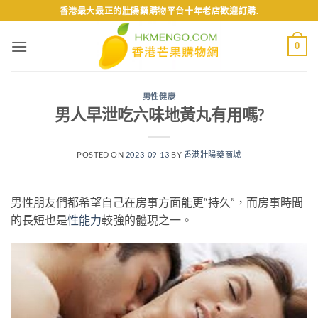
Skip
香港最大最正的壯陽藥購物平台十年老店歡迎訂購.
to
content
0
男性健康
男人早泄吃六味地黃丸有用嗎?
POSTED ON
2023-09-13
BY
香港壯陽藥商城
男性朋友們都希望自己在房事方面能更“持久”，而房事時間
的長短也是
性能力
較強的體現之一。