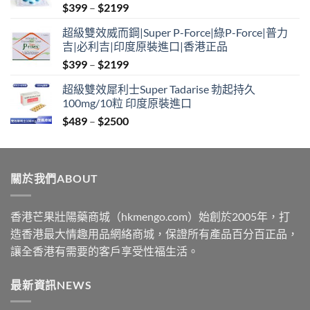
Price
$
399
–
$
2199
range:
超級雙效威而鋼|Super P-Force|綠P-Force|普力
$399
吉|必利吉|印度原裝進口|香港正品
through
Price
$
399
–
$
2199
$2199
range:
超級雙效犀利士Super Tadarise 勃起持久
$399
100mg/10粒 印度原裝進口
through
Price
$
489
–
$
2500
$2199
range:
$489
through
關於我們ABOUT
$2500
香港芒果壯陽藥商城（hkmengo.com）始創於2005年，打
造香港最大情趣用品網絡商城，保證所有產品百分百正品，
讓全香港有需要的客戶享受性福生活。
最新資訊NEWS