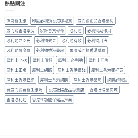
中
男
熱點關注
物
早
妙
性
平
洩
招〉
早
台〉
的
中
洩
中
常
偉哥醫生紙
印度必利勁香港哪裡買
威而鋼正品香港藥房
的
見
有
病
威而鋼香港藥房
家計會買偉哥
必利勁
必利勁副作用
效
因
調
必利勁屈臣氏
必利勁效果
必利勁有效
必利勁用法
及
理
應
方
必利勁邊度買
必利勁香港藥房
果凍威而鋼香港購買
對
法〉
之
中
犀利士lihkg
犀利士價錢
犀利士 必利勁
犀利士旺角
道〉
中
犀利士正版
犀利士網購
犀利士香港價錢
犀利士香港哪裡買
犀利士香港官網
犀利士香港網購
犀利士香港藥房
網購必利勁
買威而鋼要醫生紙嗎
香港壯陽產品專賣店
香港壯陽藥商城
香港必利勁
香港性功能保健品推薦