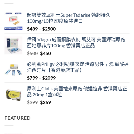
$1999
超級雙效犀利士Super Tadarise 勃起持久
100mg/10粒 印度原裝進口
Price
$
489
–
$
2500
range:
偉哥 Viagra 威而鋼膜衣錠 萬艾可 美國輝瑞原廠
$489
西地那非片100mg 香港藥店正品
through
Original
Current
$
500
$
450
$2500
price
price
必利勁Priligy 必利勁膜衣錠 治療男性早洩 鹽酸達
was:
is:
泊西汀片【香港藥店正品】
$500.
$450.
Price
$
799
–
$
2099
range:
犀利士Cialis 美國禮來原廠 他達拉非 香港藥店正
$799
品 20mg 1盒/4粒
through
Original
Current
$
399
$
369
$2099
price
price
was:
is:
FEATURED
$399.
$369.