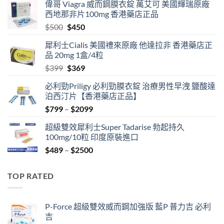
偉哥 Viagra 威而鋼膜衣錠 萬艾可 美國輝瑞原廠
西地那非片100mg 香港藥店正品
Original
Current
$
500
$
450
price
price
犀利士Cialis 美國禮來原廠 他達拉非 香港藥店正
was:
is:
品 20mg 1盒/4粒
$500.
$450.
Original
Current
$
399
$
369
price
price
必利勁Priligy 必利勁膜衣錠 治療男性早洩 鹽酸達
was:
is:
泊西汀片【香港藥店正品】
$399.
$369.
Price
$
799
–
$
2099
range:
超級雙效犀利士Super Tadarise 勃起持久
$799
100mg/10粒 印度原裝進口
through
Price
$
489
–
$
2500
$2099
range:
$489
TOP RATED
through
$2500
P-Force 超級雙效威而鋼加強版 藍P 普力吉 必利
吉