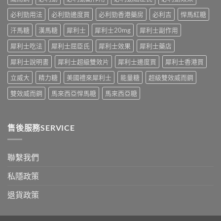
因
及
必利勁用法
必利勁邊度買
必利勁香港藥房
必利吉
悍馬紅糖
應
汗馬糖
漢馬糖
犀利士
犀利士20mg
犀利士副作用
對
之
犀利士吃法
犀利士屈臣氏
犀利士效果
犀利士藥店
道〉
中
犀利士說明書
犀利士超級雙效片
犀利士邊度買
犀利士香港買
立威大
精力糖
美國禮來犀利士
能量糖
超級雙效威而鋼
雙效威而鋼
馬來西亞悍馬糖
馬來西亞糖
售後服務SERVICE
聯繫我們
私隱政策
退貨政策