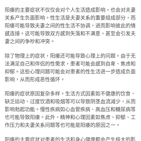
阳痿的主要症状不仅仅会对个人生活造成影响，也会对夫妻
关系产生负面影响。性生活是夫妻关系的重要组成部分，而
阳痿可能导致夫妻之间的性生活不协调，进而影响彼此的情
感连接。这可能导致双方感到失落和不满意，甚至会引发夫
妻之间的争吵和冲突。
除了物理上的症状，阳痿还可能导致心理上的问题。由于无
法满足自己和伴侣的性需求，患者可能会感到自卑、焦虑和
抑郁。这些心理问题可能会对患者的性生活进一步造成负面
影响，从而形成恶性循环。
阳痿的症状原因复杂多样。生活方式因素如不健康的饮食、
缺乏运动、过度饮酒和吸烟等可以导致阴茎血流减少，从而
影响勃起功能。慢性疾病如心血管疾病、高血压和糖尿病等
也可能导致阳痿。此外，精神和心理因素如焦虑、抑郁、工
作压力和夫妻关系问题等也可能是阳痿的原因之一。
阳痿的主要症状对患者的生活和身心健康都会产生极大的影