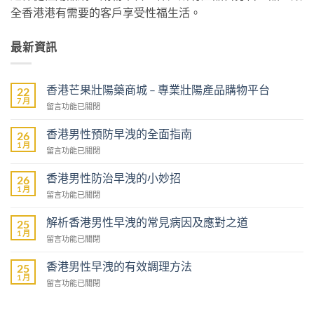
全香港港有需要的客戶享受性福生活。
最新資訊
香港芒果壯陽藥商城 – 專業壯陽產品購物平台
22
7 月
在
留言功能已關閉
〈香
港
香港男性預防早洩的全面指南
26
芒
1 月
在
留言功能已關閉
果
〈香
壯
港
香港男性防治早洩的小妙招
陽
26
男
1 月
藥
在
留言功能已關閉
性
商
〈香
預
城
港
解析香港男性早洩的常見病因及應對之道
防
25
–
男
1 月
早
專
在
留言功能已關閉
性
洩
業
〈解
防
的
壯
析
香港男性早洩的有效調理方法
治
25
全
陽
香
1 月
早
面
在
留言功能已關閉
產
港
洩
指
〈香
品
男
的
南〉
港
購
性
小