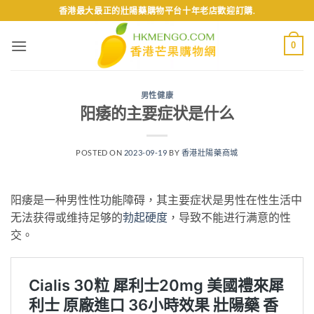
Skip
香港最大最正的壯陽藥購物平台十年老店歡迎訂購.
to
content
0
男性健康
阳痿的主要症状是什么
POSTED ON
2023-09-19
BY
香港壯陽藥商城
阳痿是一种男性性功能障碍，其主要症状是男性在性生活中
无法获得或维持足够的
勃起硬度
，导致不能进行满意的性
交。