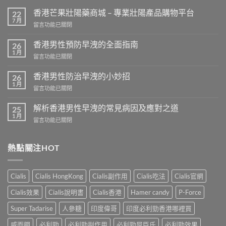
香港芒果壯陽藥商城 – 專業壯陽產品購物平台
22
7 月
在
留言功能已關閉
〈香
港
香港男性預防早洩的全面指南
26
芒
1 月
在
留言功能已關閉
果
〈香
壯
港
香港男性防治早洩的小妙招
陽
26
男
1 月
藥
在
留言功能已關閉
性
商
〈香
預
城
港
解析香港男性早洩的常見病因及應對之道
防
25
–
男
1 月
早
專
在
留言功能已關閉
性
洩
業
〈解
防
的
壯
析
治
全
陽
香
熱點關注HOT
早
面
產
港
洩
指
品
男
的
南〉
購
性
小
Cialis
Cialis HongKong
Cialis副作用
Cialis吃法
Cialis官網
中
物
早
妙
平
洩
招〉
Cialis效果
Cialis說明書
Cialis香港
Hamer candy
P-Force
台〉
的
中
中
常
Super Tadarise
人參糖
印度偉哥
印度必利勁香港哪裡買
見
病
威而鋼
必利勁
必利勁副作用
必利勁屈臣氏
必利勁效果