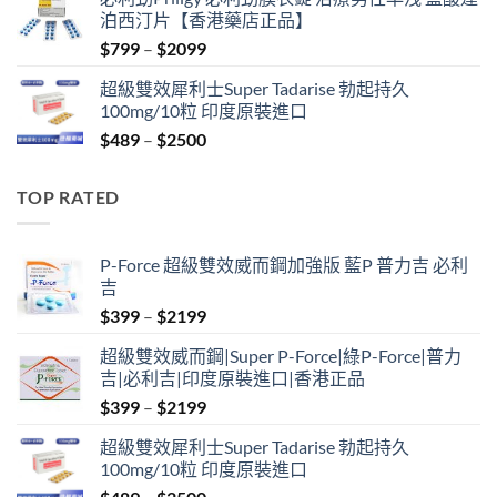
was:
is:
泊西汀片【香港藥店正品】
$399.
$369.
Price
$
799
–
$
2099
range:
超級雙效犀利士Super Tadarise 勃起持久
$799
100mg/10粒 印度原裝進口
through
Price
$
489
–
$
2500
$2099
range:
$489
TOP RATED
through
$2500
P-Force 超級雙效威而鋼加強版 藍P 普力吉 必利
吉
Price
$
399
–
$
2199
range:
超級雙效威而鋼|Super P-Force|綠P-Force|普力
$399
吉|必利吉|印度原裝進口|香港正品
through
Price
$
399
–
$
2199
$2199
range:
超級雙效犀利士Super Tadarise 勃起持久
$399
100mg/10粒 印度原裝進口
through
Price