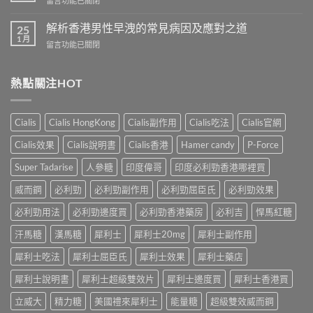
留言功能已關閉
性
商
〈香
預
城
港
解析香港男性早洩的常見病因及應對之道
防
25
–
男
1 月
早
專
在
留言功能已關閉
性
洩
業
〈解
防
的
壯
析
治
全
陽
香
熱點關注HOT
早
面
產
港
洩
指
品
男
的
南〉
購
性
小
Cialis
Cialis HongKong
Cialis副作用
Cialis吃法
Cialis官網
中
物
早
妙
平
洩
招〉
Cialis效果
Cialis說明書
Cialis香港
Hamer candy
P-Force
台〉
的
中
中
常
Super Tadarise
人參糖
印度偉哥
印度必利勁香港哪裡買
見
病
威而鋼
必利勁
必利勁副作用
必利勁屈臣氏
必利勁效果
因
及
必利勁用法
必利勁邊度買
必利勁香港藥房
必利吉
悍馬紅糖
應
汗馬糖
漢馬糖
犀利士
犀利士20mg
犀利士副作用
對
之
犀利士吃法
犀利士屈臣氏
犀利士效果
犀利士藥店
道〉
中
犀利士說明書
犀利士超級雙效片
犀利士邊度買
犀利士香港買
立威大
精力糖
美國禮來犀利士
能量糖
超級雙效威而鋼