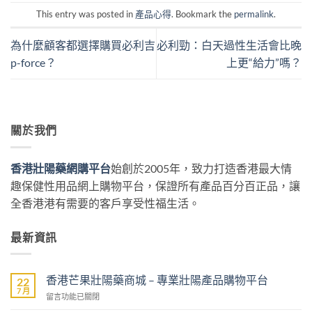
This entry was posted in
產品心得
. Bookmark the
permalink
.
為什麼顧客都選擇購買必利吉
必利勁：白天過性生活會比晚
p-force？
上更“給力”嗎？
關於我們
香港壯陽藥網購平台
始創於2005年，致力打造香港最大情
趣保健性用品網上購物平台，保證所有產品百分百正品，讓
全香港港有需要的客戶享受性福生活。
最新資訊
香港芒果壯陽藥商城 – 專業壯陽產品購物平台
22
7 月
在
留言功能已關閉
〈香