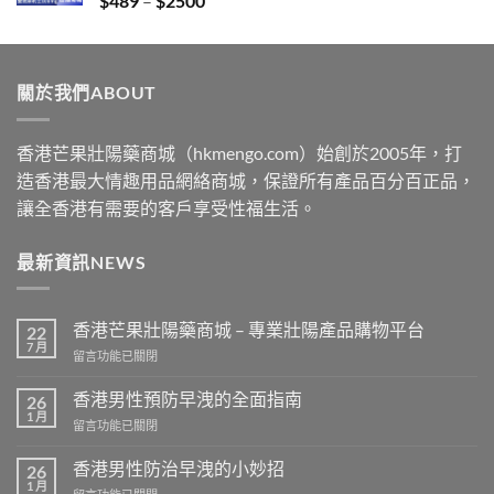
$
489
–
$
2500
$2199
range:
$489
through
關於我們ABOUT
$2500
香港芒果壯陽藥商城（hkmengo.com）始創於2005年，打
造香港最大情趣用品網絡商城，保證所有產品百分百正品，
讓全香港有需要的客戶享受性福生活。
最新資訊NEWS
香港芒果壯陽藥商城 – 專業壯陽產品購物平台
22
7 月
在
留言功能已關閉
〈香
港
香港男性預防早洩的全面指南
26
芒
1 月
在
留言功能已關閉
果
〈香
壯
港
香港男性防治早洩的小妙招
陽
26
男
1 月
藥
在