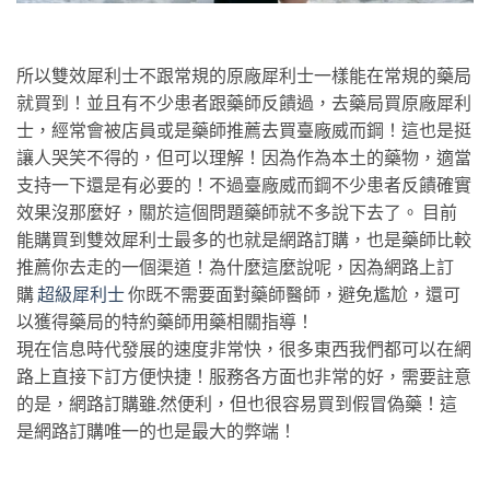
所以雙效犀利士不跟常規的原廠犀利士一樣能在常規的藥局
就買到！並且有不少患者跟藥師反饋過，去藥局買原廠犀利
士，經常會被店員或是藥師推薦去買臺廠威而鋼！這也是挺
讓人哭笑不得的，但可以理解！因為作為本土的藥物，適當
支持一下還是有必要的！不過臺廠威而鋼不少患者反饋確實
效果沒那麼好，關於這個問題藥師就不多說下去了。 目前
能購買到雙效犀利士最多的也就是網路訂購，也是藥師比較
推薦你去走的一個渠道！為什麼這麼說呢，因為網路上訂
購
超級犀利士
你既不需要面對藥師醫師，避免尷尬，還可
以獲得藥局的特約藥師用藥相關指導！
現在信息時代發展的速度非常快，很多東西我們都可以在網
路上直接下訂方便快捷！服務各方面也非常的好，需要註意
的是，網路訂購雖
.
然便利，但也很容易買到假冒偽藥！這
是網路訂購唯一的也是最大的弊端！