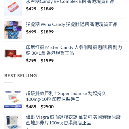
永春糖Candy B+ Complex B糖 香港現貨正品
through
Price
$
429
–
$
1849
$1999
range:
$429
猛虎糖 Winx Candy 猛虎壯陽糖 香港現貨正品
through
Price
$
699
–
$
1899
$1849
range:
$699
印尼红糖 Misteri Candy 人參咖啡糖 咖啡糖 耐力
through
糖 30/1盒 香港現貨正品
$1899
Price
$
799
–
$
1999
range:
$799
BEST SELLING
through
$1999
超級雙效犀利士Super Tadarise 勃起持久
100mg/10粒 印度原裝進口
Price
$
489
–
$
2500
range:
偉哥 Viagra 威而鋼膜衣錠 萬艾可 美國輝瑞原廠
$489
西地那非片100mg 香港藥店正品
through