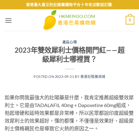
Skip
香港最大最正的壯陽藥購物平台十年老店歡迎訂購.
to
content
0
產品心得
2023年雙效犀利士價格開門紅——超
級犀利士哪裡買？
POSTED ON
2023-09-21
BY
香港壯陽藥商城
如果你問我最強大的壯陽藥是什麼，我肯定推薦超級雙效犀
利士。它是由TADALAFIL 40mg + Dapoxetine 60mg組成，
勃起增硬和延時效果都是非常棒，所以民眾都說印度超級雙
效犀利士的效果超好，懂的都懂，不僅僅是效果好，超級犀
利士價格親民也是導致它火熱的原因之一。