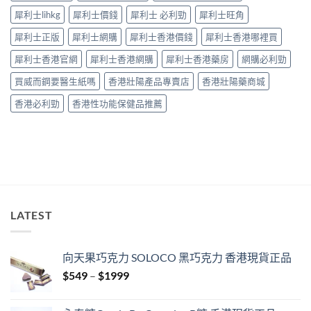
法〉
之
中
犀利士lihkg
犀利士價錢
犀利士 必利勁
犀利士旺角
道〉
中
犀利士正版
犀利士網購
犀利士香港價錢
犀利士香港哪裡買
犀利士香港官網
犀利士香港網購
犀利士香港藥房
網購必利勁
買威而鋼要醫生紙嗎
香港壯陽產品專賣店
香港壯陽藥商城
香港必利勁
香港性功能保健品推薦
LATEST
向天果巧克力 SOLOCO 黑巧克力 香港現貨正品
Price
$
549
–
$
1999
range:
$549