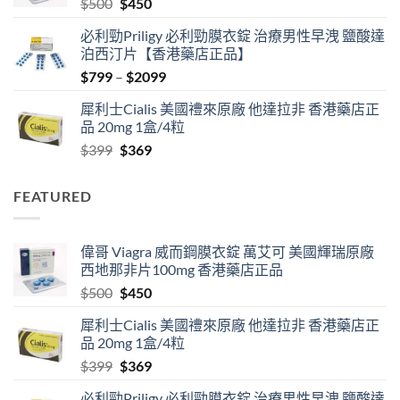
Original
Current
$
500
$
450
$2500
price
price
必利勁Priligy 必利勁膜衣錠 治療男性早洩 鹽酸達
was:
is:
泊西汀片【香港藥店正品】
$500.
$450.
Price
$
799
–
$
2099
range:
犀利士Cialis 美國禮來原廠 他達拉非 香港藥店正
$799
品 20mg 1盒/4粒
through
Original
Current
$
399
$
369
$2099
price
price
was:
is:
FEATURED
$399.
$369.
偉哥 Viagra 威而鋼膜衣錠 萬艾可 美國輝瑞原廠
西地那非片100mg 香港藥店正品
Original
Current
$
500
$
450
price
price
犀利士Cialis 美國禮來原廠 他達拉非 香港藥店正
was:
is:
品 20mg 1盒/4粒
$500.
$450.
Original
Current
$
399
$
369
price
price
必利勁Priligy 必利勁膜衣錠 治療男性早洩 鹽酸達