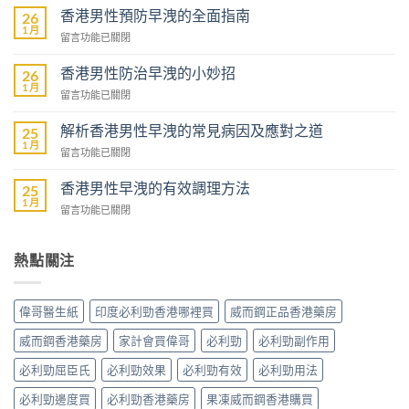
港
香港男性預防早洩的全面指南
26
芒
1 月
在
留言功能已關閉
果
〈香
壯
港
香港男性防治早洩的小妙招
陽
26
男
1 月
藥
在
留言功能已關閉
性
商
〈香
預
城
港
解析香港男性早洩的常見病因及應對之道
防
25
–
男
1 月
早
專
在
留言功能已關閉
性
洩
業
〈解
防
的
壯
析
香港男性早洩的有效調理方法
治
25
全
陽
香
1 月
早
面
在
留言功能已關閉
產
港
洩
指
〈香
品
男
的
南〉
港
購
性
小
中
男
熱點關注
物
早
妙
性
平
洩
招〉
早
台〉
的
中
洩
中
常
偉哥醫生紙
印度必利勁香港哪裡買
威而鋼正品香港藥房
的
見
有
病
威而鋼香港藥房
家計會買偉哥
必利勁
必利勁副作用
效
因
調
必利勁屈臣氏
必利勁效果
必利勁有效
必利勁用法
及
理
應
方
必利勁邊度買
必利勁香港藥房
果凍威而鋼香港購買
對