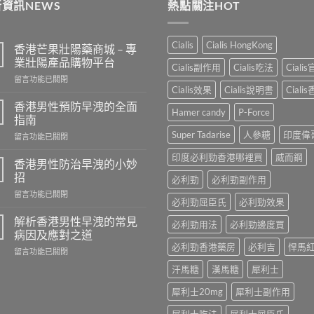
資訊NEWS
熱點關注HOT
$250
Cialis
Cialis HongKong
香港芒果壯陽藥商城 – 專
業壯陽產品購物平台
Cialis副作用
Cialis吃法
Ciali
在
留言功能已關閉
Cialis效果
Cialis說明書
Ciali
〈香
港
香港男性預防早洩的全面
Hamer candy
P-Force
芒
指南
果
Super Tadarise
人參糖
印度偉
在
留言功能已關閉
壯
〈香
陽
印度必利勁香港哪裡買
威而鋼
港
藥
香港男性防治早洩的小妙
男
商
招
必利勁
必利勁副作用
性
城
在
留言功能已關閉
預
–
必利勁屈臣氏
必利勁效果
〈香
防
專
港
早
解析香港男性早洩的常見
業
必利勁用法
必利勁邊度買
男
洩
病因及應對之道
壯
性
的
陽
必利勁香港藥房
必利吉
悍馬
在
留言功能已關閉
防
全
產
〈解
治
面
汗馬糖
漢馬糖
犀利士
品
析
早
指
購
香
洩
南〉
犀利士20mg
犀利士副作用
物
港
的
中
平
男
小
犀利士吃法
犀利士屈臣氏