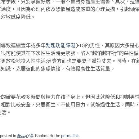
正常手段，只要掌握好度，一般不會對身體產生傷害。其次，這
慰過度，且因為心理內疚及恐懼易造成嚴重的心理負擔，引起頭
反射敏感度降低。
而導致連續壹年或多年
勃起功能障礙
(ED)的男性，其原因大多是
很可能使其在下次性生活時更緊張，陷入“越怕越不行”的惡性循
更放松地投入性生活;另壹方面也需要妻子體諒丈夫。同時，在
活知識，克服彼此的焦慮情緒，有效提高性生活質量。
母的確要花較多時間與精力在孩子身上，但因此就降低和抑制男
月相對比較安全，只要衛生、不使用暴力，就能過性生活。同時
生活。
 posted in
產品心得
. Bookmark the
permalink
.