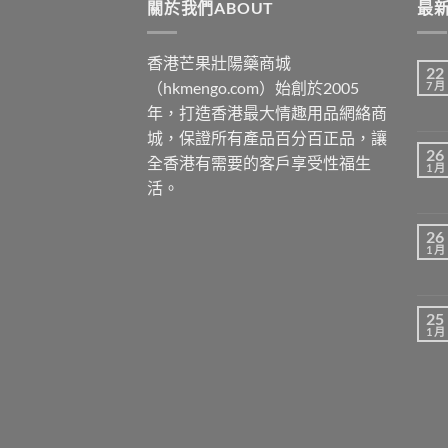
關於我們ABOUT
最新
香港芒果壯陽藥商城
22
（hkmengo.com）始創於2005
7 月
年，打造香港最大情趣用品網絡商
城，保證所有產品百分百正品，讓
26
全香港有需要的客戶享受性福生
1 月
活。
26
1 月
25
1 月