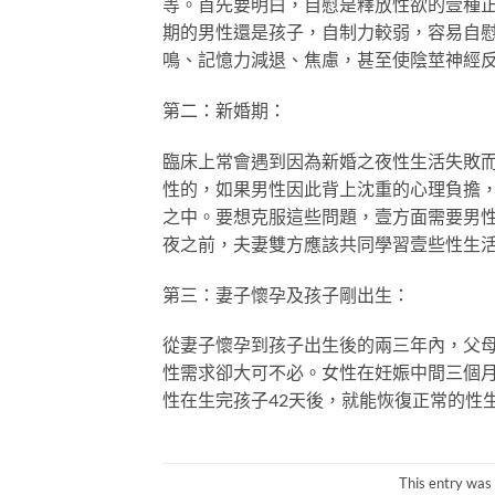
等。首先要明白，自慰是釋放性欲的壹種
期的男性還是孩子，自制力較弱，容易自
鳴、記憶力減退、焦慮，甚至使陰莖神經
第二：新婚期：
臨床上常會遇到因為新婚之夜性生活失敗
性的，如果男性因此背上沈重的心理負擔，
之中。要想克服這些問題，壹方面需要男性
夜之前，夫妻雙方應該共同學習壹些性生
第三：妻子懷孕及孩子剛出生：
從妻子懷孕到孩子出生後的兩三年內，父
性需求卻大可不必。女性在妊娠中間三個
性在生完孩子42天後，就能恢復正常的性
This entry was