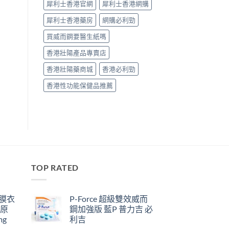
犀利士香港官網
犀利士香港網購
犀利士香港藥房
網購必利勁
買威而鋼要醫生紙嗎
香港壯陽產品專賣店
香港壯陽藥商城
香港必利勁
香港性功能保健品推薦
TOP RATED
鋼膜衣
P-Force 超級雙效威而
瑞原
鋼加強版 藍P 普力吉 必
mg
利吉