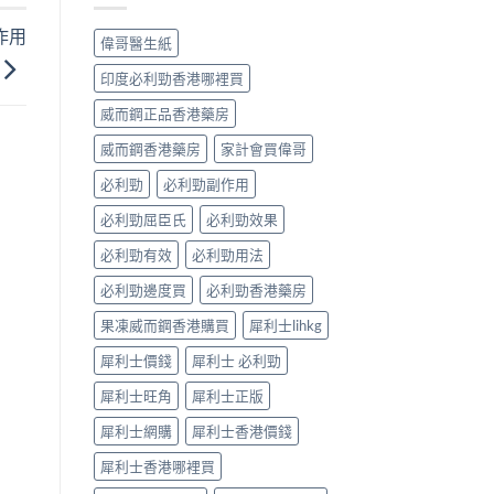
早
常
洩
作用
見
偉哥醫生紙
的
病
有
因
印度必利勁香港哪裡買
效
及
調
應
威而鋼正品香港藥房
理
對
方
威而鋼香港藥房
家計會買偉哥
之
法〉
道〉
中
必利勁
必利勁副作用
中
必利勁屈臣氏
必利勁效果
必利勁有效
必利勁用法
必利勁邊度買
必利勁香港藥房
果凍威而鋼香港購買
犀利士lihkg
犀利士價錢
犀利士 必利勁
犀利士旺角
犀利士正版
犀利士網購
犀利士香港價錢
犀利士香港哪裡買