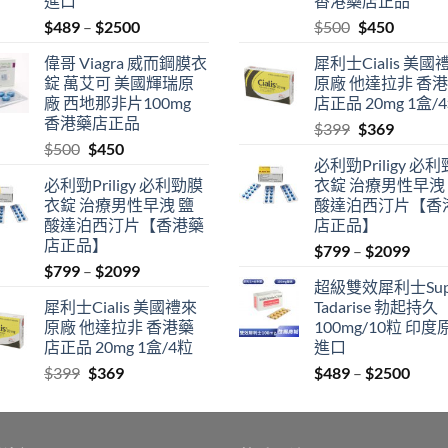
進口
香港藥店正品
Price
Original
Current
$
489
–
$
2500
$
500
$
450
range:
price
price
偉哥 Viagra 威而鋼膜衣
犀利士Cialis 美國
$489
was:
is:
錠 萬艾可 美國輝瑞原
原廠 他達拉非 香
through
$500.
$450.
廠 西地那非片100mg
店正品 20mg 1盒/
$2500
香港藥店正品
Original
Current
$
399
$
369
Original
Current
$
500
$
450
price
price
必利勁Priligy 必
price
price
was:
is:
必利勁Priligy 必利勁膜
衣錠 治療男性早洩
was:
is:
$399.
$369.
衣錠 治療男性早洩 鹽
酸達泊西汀片【香
$500.
$450.
酸達泊西汀片【香港藥
店正品】
店正品】
Price
$
799
–
$
2099
Price
$
799
–
$
2099
range
超級雙效犀利士Sup
range:
$799
犀利士Cialis 美國禮來
Tadarise 勃起持久
$799
thro
原廠 他達拉非 香港藥
100mg/10粒 印度
through
$209
店正品 20mg 1盒/4粒
進口
$2099
Original
Current
Price
$
399
$
369
$
489
–
$
2500
price
price
range
was:
is:
$489
$399.
$369.
thro