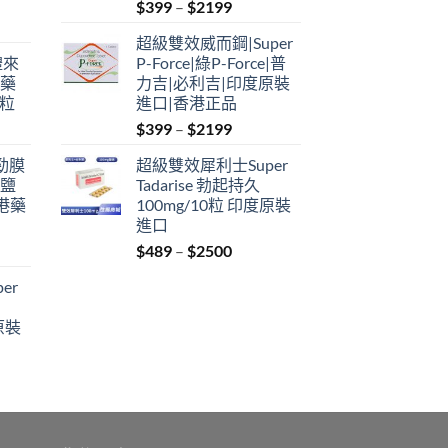
Price
$
399
–
$
2199
range:
超級雙效威而鋼|Super
$399
禮來
P-Force|綠P-Force|普
through
港藥
力吉|必利吉|印度原裝
$2199
4粒
進口|香港正品
Price
$
399
–
$
2199
range:
利勁膜
超級雙效犀利士Super
$399
 鹽
Tadarise 勃起持久
through
港藥
100mg/10粒 印度原裝
$2199
進口
Price
$
489
–
$
2500
:
range:
er
$489
ugh
through
原裝
9
$2500
:
ugh