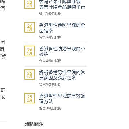
個時
香港芒果壯陽藥商城 –
22
7 月
專業壯陽產品購物平台
暈耳
在
留言功能已關閉
〈香
港
香港男性預防早洩的全
26
芒
1 月
面指南
果
在
留言功能已關閉
壯
心因
〈香
陽
港
藥
香港男性防治早洩的小
環
26
男
商
1 月
妙招
新婚
性
城
在
留言功能已關閉
預
–
〈香
防
專
港
早
解析香港男性早洩的常
25
業
男
洩
1 月
見病因及應對之道
壯
性
的
陽
在
留言功能已關閉
防
全
產
性的
〈解
治
面
品
析
早
香港男性早洩的有效調
25
指
，女
購
香
洩
1 月
理方法
南〉
物
港
的
中
平
在
留言功能已關閉
男
小
台〉
〈香
性
妙
中
港
早
招〉
男
熱點關注
洩
中
性
的