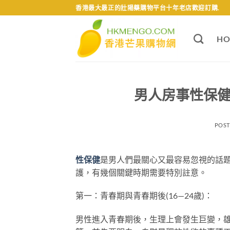
Skip
香港最大最正的壯陽藥購物平台十年老店歡迎訂購.
to
content
HO
男人房事性保健
POS
性保健
是男人們最關心又最容易忽視的話
護，有幾個關鍵時期需要特別註意。
第一：青春期與青春期後(16—24歲)：
男性進入青春期後，生理上會發生巨變，