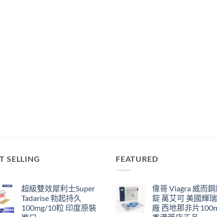
T SELLING
FEATURED
超級雙效犀利士Super
偉哥 Viagra 威而
Tadarise 勃起持久
錠 萬艾可 美國輝
100mg/10粒 印度原裝
廠 西地那非片100