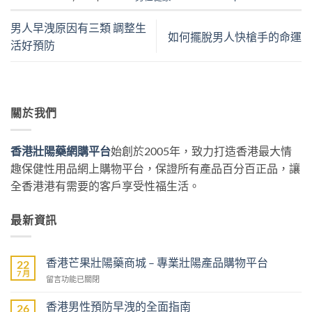
男人早洩原因有三類 調整生
如何擺脫男人快槍手的命運
活好預防
關於我們
香港壯陽藥網購平台
始創於2005年，致力打造香港最大情
趣保健性用品網上購物平台，保證所有產品百分百正品，讓
全香港港有需要的客戶享受性福生活。
最新資訊
香港芒果壯陽藥商城 – 專業壯陽產品購物平台
22
7 月
在
留言功能已關閉
〈香
港
香港男性預防早洩的全面指南
26