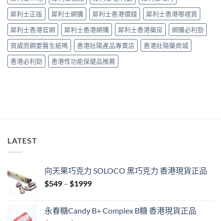
中
犀利士正版
犀利士網購
犀利士香港價錢
犀利士香港哪裡買
犀利士香港官網
犀利士香港網購
犀利士香港藥房
網購必利勁
買威而鋼要醫生紙嗎
香港壯陽產品專賣店
香港壯陽藥商城
香港必利勁
香港性功能保健品推薦
LATEST
向天果巧克力 SOLOCO 黑巧克力 香港現貨正品
Price
$
549
–
$
1999
range:
$549
永春糖Candy B+ Complex B糖 香港現貨正品
through