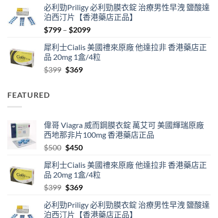
必利勁Priligy 必利勁膜衣錠 治療男性早洩 鹽酸達
was:
is:
泊西汀片【香港藥店正品】
$500.
$450.
Price
$
799
–
$
2099
range:
犀利士Cialis 美國禮來原廠 他達拉非 香港藥店正
$799
品 20mg 1盒/4粒
through
Original
Current
$
399
$
369
$2099
price
price
was:
is:
FEATURED
$399.
$369.
偉哥 Viagra 威而鋼膜衣錠 萬艾可 美國輝瑞原廠
西地那非片100mg 香港藥店正品
Original
Current
$
500
$
450
price
price
犀利士Cialis 美國禮來原廠 他達拉非 香港藥店正
was:
is:
品 20mg 1盒/4粒
$500.
$450.
Original
Current
$
399
$
369
price
price
必利勁Priligy 必利勁膜衣錠 治療男性早洩 鹽酸達
was:
is:
泊西汀片【香港藥店正品】
$399.
$369.