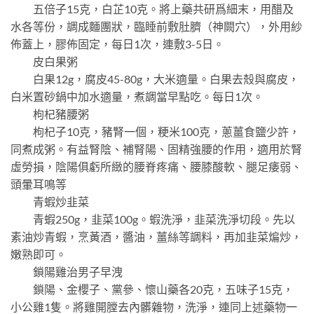
五倍子15克，白芷10克。將上藥共研爲細末，用醋及
水各等份，調成麵團狀，臨睡前敷肚臍（神闕穴），外用紗
佈蓋上，膠佈固定，每日1次，連敷3-5日。
皮白果粥
白果12g，腐皮45-80g，大米適量。白果去殼與腐皮，
白米置砂鍋中加水適量，煮調當早點吃。每日1次。
枸杞豬腰粥
枸杞子10克，豬腎一個，粳米100克，蔥薑食鹽少許，
同煮成粥。有益腎陰、補腎陽、固精強腰的作用，適用於腎
虛勞損，陰陽俱虧所緻的腰脊疼痛、腰膝酸軟、腿足痿弱、
頭暈耳鳴等
青蝦炒韭菜
青蝦250g，韭菜100g。蝦洗淨，韭菜洗淨切段。先以
素油炒青蝦，烹黃酒，醬油，薑絲等調料，再加韭菜煸炒，
嫩熟即可。
鎖陽雞治男子早洩
鎖陽、金櫻子、黨參、懷山藥各20克，五味子15克，
小公雞1隻。將雞開膛去內髒雜物，洗淨，連同上述藥物一