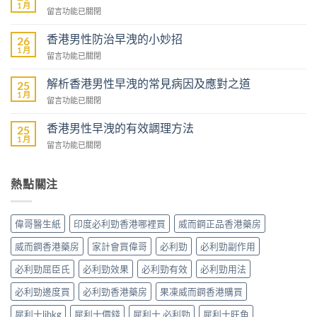
芒
1 月
在
留言功能已關閉
果
〈香
壯
港
香港男性防治早洩的小妙招
陽
26
男
1 月
藥
在
留言功能已關閉
性
商
〈香
預
城
港
解析香港男性早洩的常見病因及應對之道
防
25
–
男
1 月
早
專
在
留言功能已關閉
性
洩
業
〈解
防
的
壯
析
香港男性早洩的有效調理方法
治
25
全
陽
香
1 月
早
面
在
留言功能已關閉
產
港
洩
指
〈香
品
男
的
南〉
港
購
性
小
中
男
熱點關注
物
早
妙
性
平
洩
招〉
早
台〉
的
中
洩
中
常
偉哥醫生紙
印度必利勁香港哪裡買
威而鋼正品香港藥房
的
見
有
病
威而鋼香港藥房
家計會買偉哥
必利勁
必利勁副作用
效
因
調
必利勁屈臣氏
必利勁效果
必利勁有效
必利勁用法
及
理
應
方
必利勁邊度買
必利勁香港藥房
果凍威而鋼香港購買
對
法〉
之
中
犀利士lihkg
犀利士價錢
犀利士 必利勁
犀利士旺角
道〉