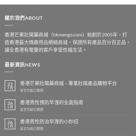
$489
through
關於我們ABOUT
$2500
香港芒果壯陽藥商城（hkmengo.com）始創於2005年，打
造香港最大情趣用品網絡商城，保證所有產品百分百正品，
讓全香港有需要的客戶享受性福生活。
最新資訊NEWS
香港芒果壯陽藥商城 – 專業壯陽產品購物平台
22
7 月
在
留言功能已關閉
〈香
港
香港男性預防早洩的全面指南
26
芒
1 月
在
留言功能已關閉
果
〈香
壯
港
香港男性防治早洩的小妙招
陽
26
男
1 月
藥
在
留言功能已關閉
性
商
〈香
預