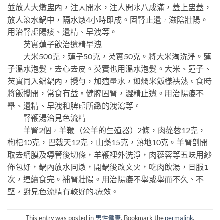
並放人大燉盅內，注人開水，注人開水八成滿，蓋上盅蓋，
放人滾水鍋中，隔水燉4小時即成。固腎止遺，滋陰壯陽。
用治腎虛陽痿、遺精、早洩等。
芡實蓮子飲治遺精早洩
大米500克，蓮子50克，芡實50克。將大米淘洗淨。蓮
子溫水泡髮，去心去皮。芡實也用溫水泡髮。大米、蓮子、
芡實同入鋁鍋內，攪勻，加適量水，如燜米飯樣袂熟。食時
將飯攪開，常食有益。健脾固腎，澀精止遺。用治陽痿不
舉、遺精、早洩和脾虛所緻的洩瀉等。
腎鞭湯治見色流精
羊腎2個，羊鞭（公羊的生殖器）2條，肉蓯蓉12克，
枸杞10克，巴戟天12克，山藥15克，熟地10克。羊腎剖開
取去網膜及導管後切條，羊鞭裡外洗淨，肉蓯蓉等五味用紗
佈包好，鍋內放水同燉，開鍋後改文火，吃肉飲湯，日服1
次，連續食完。補腎壯陽。用治陽痿不舉或舉而不久、不
堅，對見色流精有較好的
.
療效。
This entry was posted in
男性健康
. Bookmark the
permalink
.