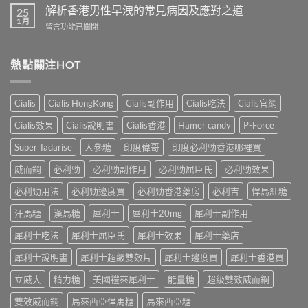
城
港
解析香港男性早洩的常見病因及應對之道
防
25
–
男
1 月
早
專
在
留言功能已關閉
性
洩
業
〈解
防
的
壯
析
治
全
陽
香
熱點關注HOT
早
面
產
港
洩
指
品
男
的
南〉
購
性
小
Cialis
Cialis HongKong
Cialis副作用
Cialis吃法
Cialis官網
中
物
早
妙
平
洩
招〉
Cialis效果
Cialis說明書
Cialis香港
Hamer candy
P-Force
台〉
的
中
中
常
Super Tadarise
人參糖
印度偉哥
印度必利勁香港哪裡買
見
病
威而鋼
必利勁
必利勁副作用
必利勁屈臣氏
必利勁效果
因
及
必利勁用法
必利勁邊度買
必利勁香港藥房
必利吉
悍馬紅糖
應
汗馬糖
漢馬糖
犀利士
犀利士20mg
犀利士副作用
對
之
犀利士吃法
犀利士屈臣氏
犀利士效果
犀利士藥店
道〉
中
犀利士說明書
犀利士超級雙效片
犀利士邊度買
犀利士香港買
立威大
精力糖
美國禮來犀利士
能量糖
超級雙效威而鋼
雙效威而鋼
馬來西亞悍馬糖
馬來西亞糖