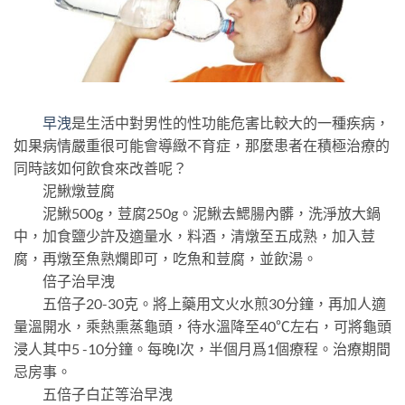
早洩
是生活中對男性的性功能危害比較大的一種疾病，
如果病情嚴重很可能會導緻不育症，那麼患者在積極治療的
同時該如何飲食來改善呢？
泥鰍燉荳腐
泥鰍500g，荳腐250g。泥鰍去鰓腸內髒，洗淨放大鍋
中，加食鹽少許及適量水，料酒，清燉至五成熟，加入荳
腐，再燉至魚熟爛即可，吃魚和荳腐，並飲湯。
倍子治早洩
五倍子20-30克。將上藥用文火水煎30分鐘，再加人適
量溫開水，乘熱熏蒸龜頭，待水溫降至40℃左右，可將龜頭
浸人其中5 -10分鐘。每晚l次，半個月爲1個療程。治療期間
忌房事。
五倍子白芷等治早洩