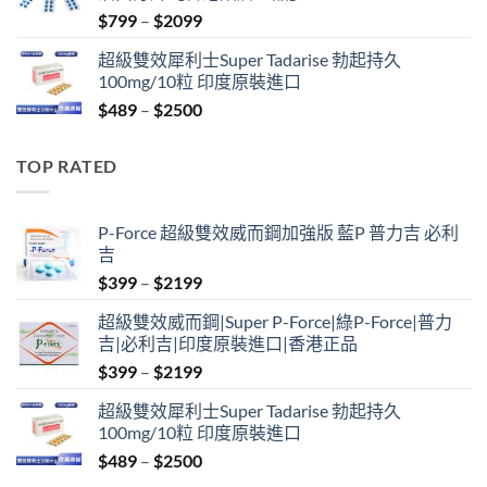
Price
$
799
–
$
2099
range:
超級雙效犀利士Super Tadarise 勃起持久
$799
100mg/10粒 印度原裝進口
through
Price
$
489
–
$
2500
$2099
range:
$489
TOP RATED
through
$2500
P-Force 超級雙效威而鋼加強版 藍P 普力吉 必利
吉
Price
$
399
–
$
2199
range:
超級雙效威而鋼|Super P-Force|綠P-Force|普力
$399
吉|必利吉|印度原裝進口|香港正品
through
Price
$
399
–
$
2199
$2199
range:
超級雙效犀利士Super Tadarise 勃起持久
$399
100mg/10粒 印度原裝進口
through
Price
$
489
–
$
2500
$2199
range: