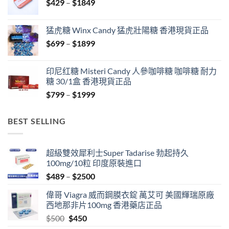
Price
$
429
–
$
1849
$1999
range:
$429
猛虎糖 Winx Candy 猛虎壯陽糖 香港現貨正品
through
Price
$
699
–
$
1899
$1849
range:
$699
印尼红糖 Misteri Candy 人參咖啡糖 咖啡糖 耐力
through
糖 30/1盒 香港現貨正品
$1899
Price
$
799
–
$
1999
range:
$799
BEST SELLING
through
$1999
超級雙效犀利士Super Tadarise 勃起持久
100mg/10粒 印度原裝進口
Price
$
489
–
$
2500
range:
偉哥 Viagra 威而鋼膜衣錠 萬艾可 美國輝瑞原廠
$489
西地那非片100mg 香港藥店正品
through
Original
Current
$
500
$
450
$2500
price
price