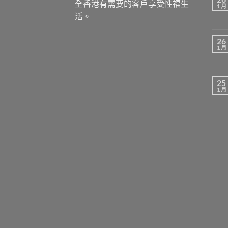
全香港有需要的客戶享受性福生
1 月
活。
26
1 月
25
1 月