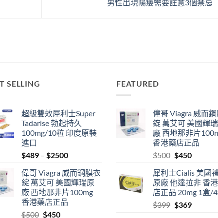
男性出現陽痿需要註意3個禁忌
T SELLING
FEATURED
超級雙效犀利士Super
偉哥 Viagra 威而
Tadarise 勃起持久
錠 萬艾可 美國輝
100mg/10粒 印度原裝
廠 西地那非片100
進口
香港藥店正品
Price
Original
Current
$
489
–
$
2500
$
500
$
450
range:
price
price
偉哥 Viagra 威而鋼膜衣
犀利士Cialis 美國
$489
was:
is:
錠 萬艾可 美國輝瑞原
原廠 他達拉非 香
through
$500.
$450.
廠 西地那非片100mg
店正品 20mg 1盒/
$2500
香港藥店正品
Original
Current
$
399
$
369
Original
Current
$
500
$
450
price
price