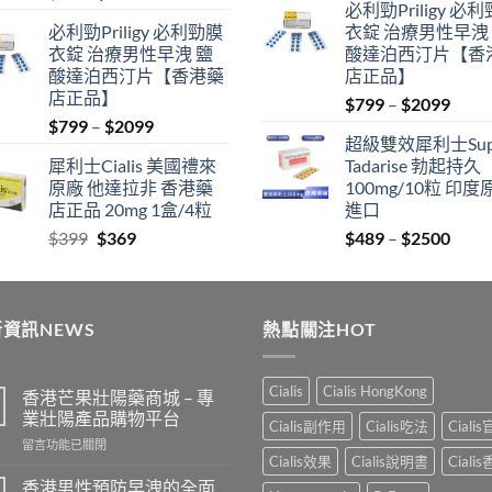
必利勁Priligy 必
price
price
was:
is:
必利勁Priligy 必利勁膜
衣錠 治療男性早洩
was:
is:
$399.
$369.
衣錠 治療男性早洩 鹽
酸達泊西汀片【香
$500.
$450.
酸達泊西汀片【香港藥
店正品】
店正品】
Price
$
799
–
$
2099
Price
$
799
–
$
2099
range
超級雙效犀利士Sup
range:
$799
犀利士Cialis 美國禮來
Tadarise 勃起持久
$799
thro
原廠 他達拉非 香港藥
100mg/10粒 印度
through
$209
店正品 20mg 1盒/4粒
進口
$2099
Original
Current
Price
$
399
$
369
$
489
–
$
2500
price
price
range
was:
is:
$489
$399.
$369.
thro
資訊NEWS
熱點關注HOT
$250
Cialis
Cialis HongKong
香港芒果壯陽藥商城 – 專
業壯陽產品購物平台
Cialis副作用
Cialis吃法
Ciali
在
留言功能已關閉
Cialis效果
Cialis說明書
Ciali
〈香
港
香港男性預防早洩的全面