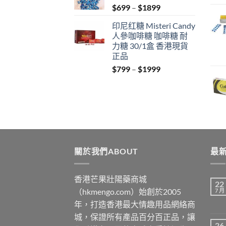
Price
$
699
–
$
1899
$1849
range:
印尼红糖 Misteri Candy
$699
人參咖啡糖 咖啡糖 耐
through
力糖 30/1盒 香港現貨
$1899
正品
Price
$
799
–
$
1999
range:
$799
through
$1999
關於我們ABOUT
最新
香港芒果壯陽藥商城
22
（hkmengo.com）始創於2005
7 月
年，打造香港最大情趣用品網絡商
城，保證所有產品百分百正品，讓
26