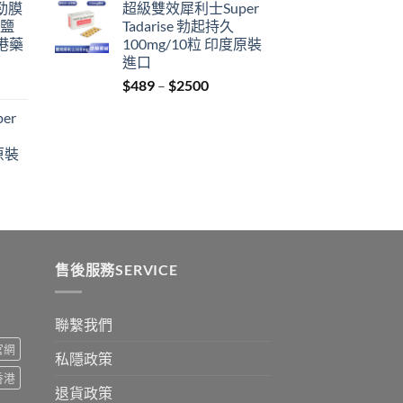
利勁膜
超級雙效犀利士Super
$399
 鹽
Tadarise 勃起持久
through
港藥
100mg/10粒 印度原裝
$2199
進口
Price
$
489
–
$
2500
:
range:
er
$489
ugh
through
原裝
9
$2500
:
ugh
0
售後服務SERVICE
聯繫我們
s官網
私隱政策
s香港
退貨政策