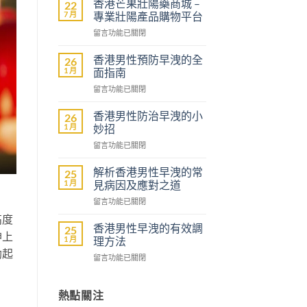
香港芒果壯陽藥商城 –
22
7 月
專業壯陽產品購物平台
在
留言功能已關閉
〈香
港
香港男性預防早洩的全
26
芒
1 月
面指南
果
在
留言功能已關閉
壯
〈香
陽
港
藥
香港男性防治早洩的小
26
男
商
1 月
妙招
性
城
在
留言功能已關閉
預
–
〈香
防
專
港
早
解析香港男性早洩的常
25
業
男
洩
1 月
見病因及應對之道
壯
性
的
陽
在
留言功能已關閉
防
全
產
〈解
治
面
高度
品
析
早
香港男性早洩的有效調
25
指
購
神上
香
洩
1 月
理方法
南〉
物
港
的
中
勃起
平
在
留言功能已關閉
男
小
台〉
〈香
性
妙
中
港
早
招〉
男
熱點關注
洩
中
性
的