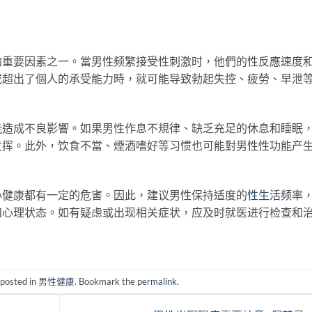
的重要因素之一。當男性频繁接受性刺激时，他們的性反應速度
或超出了個人的承受能力時，就可能导致勃起失控、疲勞、早泄
能造成不良影響。如果男性作息不規律、缺乏充足的休息和睡眠
发挥。此外，饮食不當、煙酒嗜好等习惯也可能對男性性功能产
心健康都有一定的危害。因此，建议男性保持适度的
性生活
频率
和心理状态。如有疑虑或出现相关症状，应及时就医进行检查和
 posted in
男性健康
. Bookmark the
permalink
.