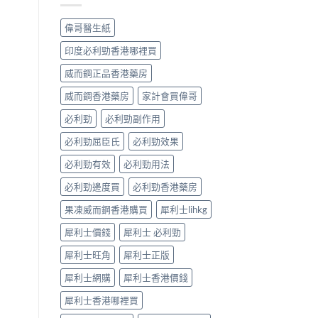
早
常
洩
見
偉哥醫生紙
的
病
有
因
印度必利勁香港哪裡買
效
及
調
應
威而鋼正品香港藥房
理
對
方
威而鋼香港藥房
家計會買偉哥
之
法〉
道〉
中
必利勁
必利勁副作用
中
必利勁屈臣氏
必利勁效果
必利勁有效
必利勁用法
必利勁邊度買
必利勁香港藥房
果凍威而鋼香港購買
犀利士lihkg
犀利士價錢
犀利士 必利勁
犀利士旺角
犀利士正版
犀利士網購
犀利士香港價錢
犀利士香港哪裡買