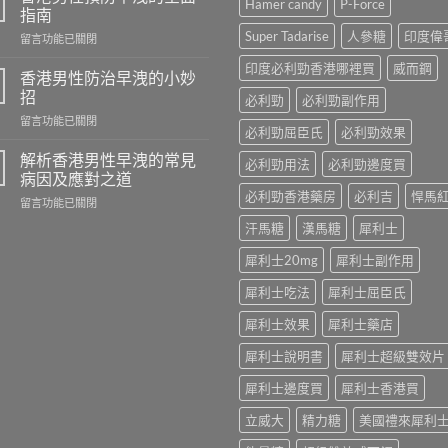
Hamer candy
P-Force
芒
指南
果
Super Tadarise
人參糖
印度偉
在
留言功能已關閉
壯
〈香
陽
印度必利勁香港哪裡買
威而鋼
港
藥
香港男性防治早洩的小妙
男
商
招
必利勁
必利勁副作用
性
城
在
留言功能已關閉
預
–
必利勁屈臣氏
必利勁效果
〈香
防
專
港
早
解析香港男性早洩的常見
業
必利勁用法
必利勁邊度買
男
洩
病因及應對之道
壯
性
的
陽
必利勁香港藥房
必利吉
悍馬
在
留言功能已關閉
防
全
產
〈解
治
面
汗馬糖
漢馬糖
犀利士
品
析
早
指
購
香
洩
南〉
犀利士20mg
犀利士副作用
物
港
的
中
平
男
小
犀利士吃法
犀利士屈臣氏
台〉
性
妙
中
早
犀利士效果
犀利士藥店
招〉
洩
中
的
犀利士說明書
犀利士超級雙效片
常
犀利士邊度買
犀利士香港買
見
病
立威大
精力糖
美國禮來犀利
因
及