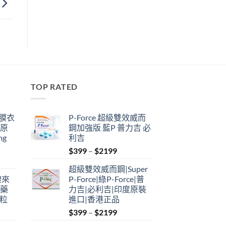
TOP RATED
鋼膜衣
P-Force 超級雙效威而
瑞原
鋼加強版 藍P 普力吉 必
mg
利吉
Price
$
399
–
$
2199
range:
超級雙效威而鋼|Super
$399
禮來
P-Force|綠P-Force|普
through
港藥
力吉|必利吉|印度原裝
$2199
4粒
進口|香港正品
Price
$
399
–
$
2199
range: