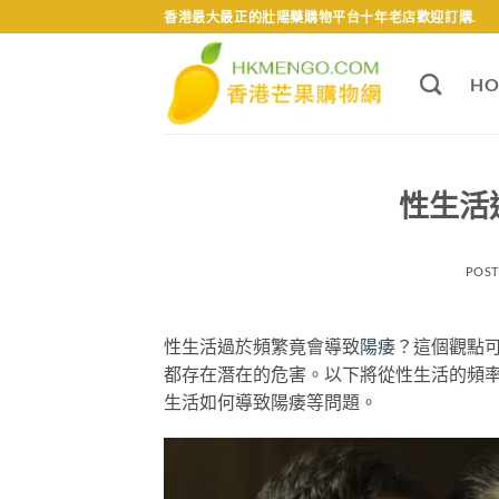
Skip
香港最大最正的壯陽藥購物平台十年老店歡迎訂購.
to
content
HO
性生活
POS
性生活過於頻繁竟會導致
陽痿
？這個觀點
都存在潛在的危害。以下將從性生活的頻
生活如何導致陽痿等問題。