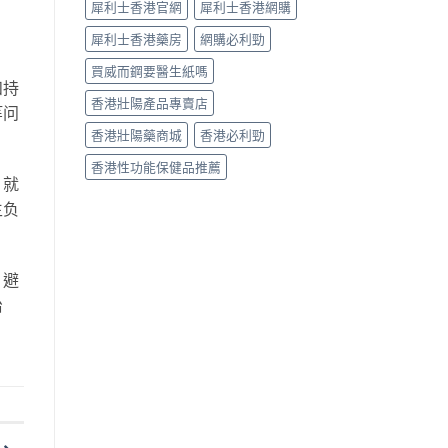
犀利士香港官網
犀利士香港網購
犀利士香港藥房
網購必利勁
買威而鋼要醫生紙嗎
和持
香港壯陽產品專賣店
等问
香港壯陽藥商城
香港必利勁
香港性功能保健品推薦
，就
生负
，避
治