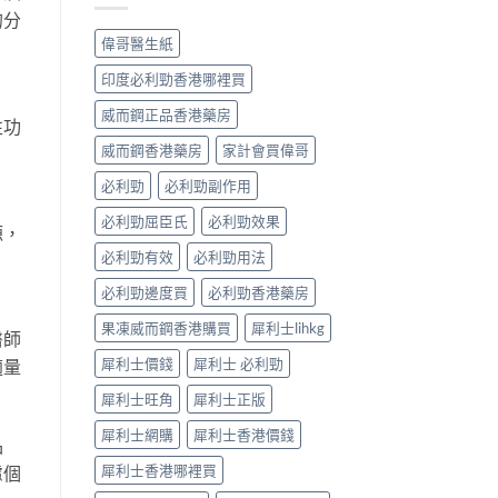
早
的分
常
洩
見
偉哥醫生紙
的
病
有
因
印度必利勁香港哪裡買
效
及
調
應
威而鋼正品香港藥房
性功
理
對
方
威而鋼香港藥房
家計會買偉哥
之
法〉
道〉
中
必利勁
必利勁副作用
中
必利勁屈臣氏
必利勁效果
源，
必利勁有效
必利勁用法
必利勁邊度買
必利勁香港藥房
果凍威而鋼香港購買
犀利士lihkg
醫師
犀利士價錢
犀利士 必利勁
適量
犀利士旺角
犀利士正版
犀利士網購
犀利士香港價錢
品
犀利士香港哪裡買
慮個