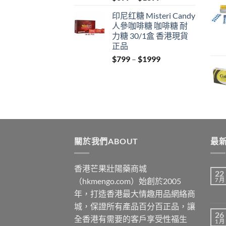
range:
印尼红糖 Misteri Candy
$699
人參咖啡糖 咖啡糖 耐
through
力糖 30/1盒 香港現貨
$1899
正品
Price
$
799
–
$
1999
range:
$799
through
$1999
關於我們ABOUT
最新
香港芒果壯陽藥商城
22
（hkmengo.com）始創於2005
7 月
年，打造香港最大情趣用品網絡商
城，保證所有產品百分百正品，讓
26
全香港有需要的客戶享受性福生
1 月