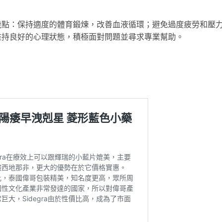
幾點：保持適度的體育鍛煉，改善血液循環；避免過度疲勞和壓
維持良好的心理狀態，積極面對問題並尋求專業幫助。