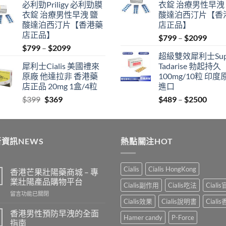
必利勁Priligy 必利勁膜
衣錠 治療男性早洩
was:
is:
$399.
$369.
衣錠 治療男性早洩 鹽
酸達泊西汀片【香
$500.
$450.
酸達泊西汀片【香港藥
店正品】
店正品】
Price
$
799
–
$
2099
Price
$
799
–
$
2099
range
超級雙效犀利士Sup
range:
$799
犀利士Cialis 美國禮來
Tadarise 勃起持久
$799
thro
原廠 他達拉非 香港藥
100mg/10粒 印度
through
$209
店正品 20mg 1盒/4粒
進口
$2099
Original
Current
Price
$
399
$
369
$
489
–
$
2500
price
price
range
was:
is:
$489
$399.
$369.
thro
資訊NEWS
熱點關注HOT
$250
Cialis
Cialis HongKong
香港芒果壯陽藥商城 – 專
業壯陽產品購物平台
Cialis副作用
Cialis吃法
Ciali
在
留言功能已關閉
Cialis效果
Cialis說明書
Ciali
〈香
港
香港男性預防早洩的全面
Hamer candy
P-Force
芒
指南