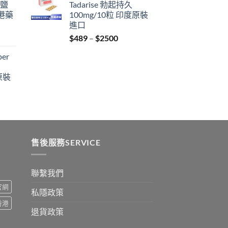
 鹽
Tadarise 勃起持久
through
港藥
100mg/10粒 印度原裝
$2199
進口
Price
$
489
–
$
2500
:
range:
er
$489
ugh
through
原裝
9
$2500
:
ugh
0
售後服務SERVICE
聯繫我們
s官網
私隱政策
s香港
退貨政策