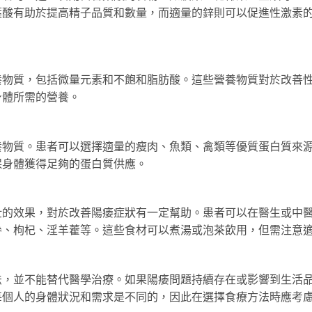
葉酸有助於提高精子品質和數量，而適量的鋅則可以促進性激素
養物質，包括微量元素和不飽和脂肪酸。這些營養物質對於改善
身體所需的營養。
養物質。患者可以選擇適量的瘦肉、魚類、禽類等優質蛋白質來
保身體獲得足夠的蛋白質供應。
壯的效果，對於改善陽痿症狀有一定幫助。患者可以在醫生或中
參、枸杞、淫羊藿等。這些食材可以煮湯或泡茶飲用，但需注意
法，並不能替代醫學治療。如果陽痿問題持續存在或影響到生活
每個人的身體狀況和需求是不同的，因此在選擇食療方法時應考