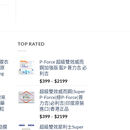
TOP RATED
鋼膜衣
P-Force 超級雙效威而
瑞原
鋼加強版 藍P 普力吉 必
mg
利吉
Price
$
399
–
$
2199
range:
超級雙效威而鋼|Super
$399
禮來
P-Force|綠P-Force|普
through
港藥
力吉|必利吉|印度原裝
$2199
4粒
進口|香港正品
Price
$
399
–
$
2199
range:
利勁膜
超級雙效犀利士Super
$399