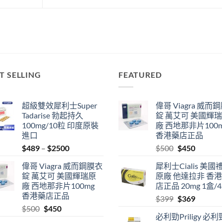
T SELLING
FEATURED
超級雙效犀利士Super
偉哥 Viagra 威而
Tadarise 勃起持久
錠 萬艾可 美國輝
100mg/10粒 印度原裝
廠 西地那非片100
進口
香港藥店正品
Price
Original
Current
$
489
–
$
2500
$
500
$
450
range:
price
price
偉哥 Viagra 威而鋼膜衣
犀利士Cialis 美國
$489
was:
is:
錠 萬艾可 美國輝瑞原
原廠 他達拉非 香
through
$500.
$450.
廠 西地那非片100mg
店正品 20mg 1盒/
$2500
香港藥店正品
Original
Current
$
399
$
369
Original
Current
$
500
$
450
price
price
必利勁Priligy 必
price
price
was:
is: