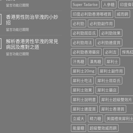
果
Super Tadarise
人參糖
印度偉
在
留言功能已關閉
壯
〈香
陽
印度必利勁香港哪裡買
威而鋼
港
藥
香港男性防治早洩的小妙
男
商
招
必利勁
必利勁副作用
性
城
在
留言功能已關閉
預
–
必利勁屈臣氏
必利勁效果
〈香
防
專
港
早
解析香港男性早洩的常見
業
必利勁用法
必利勁邊度買
男
洩
病因及應對之道
壯
性
的
陽
必利勁香港藥房
必利吉
悍馬
在
留言功能已關閉
防
全
產
〈解
治
面
汗馬糖
漢馬糖
犀利士
品
析
早
指
購
香
洩
南〉
犀利士20mg
犀利士副作用
物
港
的
中
平
男
小
犀利士吃法
犀利士屈臣氏
台〉
性
妙
中
早
犀利士效果
犀利士藥店
招〉
洩
中
的
犀利士說明書
犀利士超級雙效片
常
犀利士邊度買
犀利士香港買
見
病
立威大
精力糖
美國禮來犀利
因
及
能量糖
超級雙效威而鋼
應