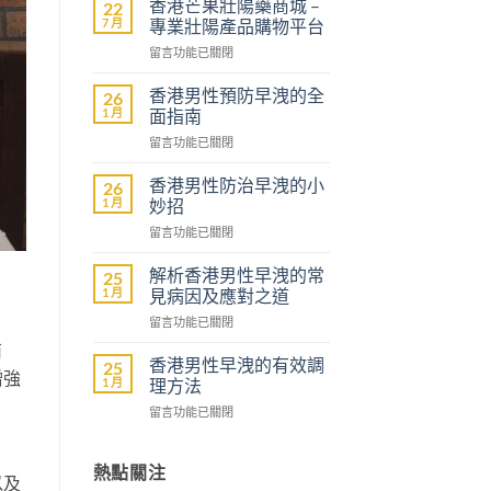
香港芒果壯陽藥商城 –
22
7 月
專業壯陽產品購物平台
在
留言功能已關閉
〈香
港
香港男性預防早洩的全
26
芒
1 月
面指南
果
在
留言功能已關閉
壯
〈香
陽
港
藥
香港男性防治早洩的小
26
男
商
1 月
妙招
性
城
在
留言功能已關閉
預
–
〈香
防
專
港
早
解析香港男性早洩的常
25
業
男
洩
1 月
見病因及應對之道
壯
性
的
陽
在
留言功能已關閉
防
全
產
〈解
治
面
南
品
析
早
香港男性早洩的有效調
25
指
購
增強
香
洩
1 月
理方法
南〉
物
港
的
中
平
在
留言功能已關閉
男
小
台〉
〈香
性
妙
中
港
早
招〉
男
熱點關注
洩
中
以及
性
的