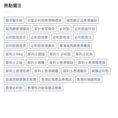
購
性
小
中
男
熱點關注
物
早
妙
性
平
洩
招〉
早
台〉
的
中
洩
中
常
偉哥醫生紙
印度必利勁香港哪裡買
威而鋼正品香港藥房
的
見
有
病
威而鋼香港藥房
家計會買偉哥
必利勁
必利勁副作用
效
因
調
必利勁屈臣氏
必利勁效果
必利勁有效
必利勁用法
及
理
應
方
必利勁邊度買
必利勁香港藥房
果凍威而鋼香港購買
對
法〉
之
中
犀利士lihkg
犀利士價錢
犀利士 必利勁
犀利士旺角
道〉
中
犀利士正版
犀利士網購
犀利士香港價錢
犀利士香港哪裡買
犀利士香港官網
犀利士香港網購
犀利士香港藥房
網購必利勁
買威而鋼要醫生紙嗎
香港壯陽產品專賣店
香港壯陽藥商城
香港必利勁
香港性功能保健品推薦