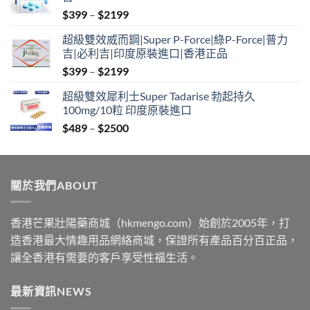
Price
$
399
–
$
2199
range:
超級雙效威而鋼|Super P-Force|綠P-Force|普力
$399
吉|必利吉|印度原裝進口|香港正品
through
Price
$
399
–
$
2199
$2199
range:
超級雙效犀利士Super Tadarise 勃起持久
$399
100mg/10粒 印度原裝進口
through
Price
$
489
–
$
2500
$2199
range:
$489
through
關於我們ABOUT
$2500
香港芒果壯陽藥商城（hkmengo.com）始創於2005年，打
造香港最大情趣用品網絡商城，保證所有產品百分百正品，
讓全香港有需要的客戶享受性福生活。
最新資訊NEWS