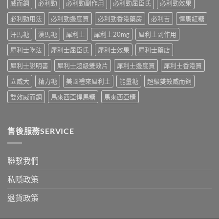
病
威而鋼
必利勁
必利勁副作用
必利勁屈臣氏
必利勁效果
因
及
必利勁用法
必利勁邊度買
必利勁香港藥房
必利吉
悍馬紅糖
應
汗馬糖
漢馬糖
犀利士
犀利士20mg
犀利士副作用
對
之
犀利士吃法
犀利士屈臣氏
犀利士效果
犀利士藥店
道〉
中
犀利士說明書
犀利士超級雙效片
犀利士邊度買
犀利士香港買
立威大
精力糖
美國禮來犀利士
能量糖
超級雙效威而鋼
雙效威而鋼
馬來西亞悍馬糖
馬來西亞糖
售後服務SERVICE
聯繫我們
私隱政策
退貨政策