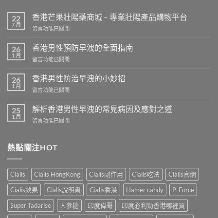
香港芒果壯陽藥商城 – 專業壯陽產品購物平台
22
7 月
在
留言功能已關閉
〈香
港
香港男性預防早洩的全面指南
26
芒
1 月
在
留言功能已關閉
果
〈香
壯
港
香港男性防治早洩的小妙招
陽
26
男
1 月
藥
在
留言功能已關閉
性
商
〈香
預
城
港
解析香港男性早洩的常見病因及應對之道
防
25
–
男
1 月
早
專
在
留言功能已關閉
性
洩
業
〈解
防
的
壯
析
治
全
陽
香
熱點關注HOT
早
面
產
港
洩
指
品
男
的
南〉
購
性
小
Cialis
Cialis HongKong
Cialis副作用
Cialis吃法
Cialis官網
中
物
早
妙
平
洩
招〉
Cialis效果
Cialis說明書
Cialis香港
Hamer candy
P-Force
台〉
的
中
中
常
Super Tadarise
人參糖
印度偉哥
印度必利勁香港哪裡買
見