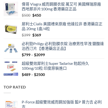
偉哥 Viagra 威而鋼膜衣錠 萬艾可 美國輝瑞原廠
西地那非片100mg 香港藥店正品
Original
Current
$
500
$
450
price
price
犀利士Cialis 美國禮來原廠 他達拉非 香港藥店正
was:
is:
品 20mg 1盒/4粒
$500.
$450.
Original
Current
$
399
$
369
price
price
必利勁Priligy 必利勁膜衣錠 治療男性早洩 鹽酸達
was:
is:
泊西汀片【香港藥店正品】
$399.
$369.
Price
$
799
–
$
2099
range:
超級雙效犀利士Super Tadarise 勃起持久
$799
100mg/10粒 印度原裝進口
through
Price
$
489
–
$
2500
$2099
range:
$489
TOP RATED
through
$2500
P-Force 超級雙效威而鋼加強版 藍P 普力吉 必利
吉