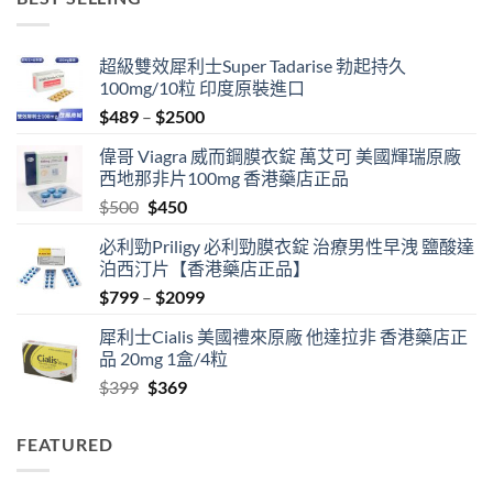
through
$1999
超級雙效犀利士Super Tadarise 勃起持久
100mg/10粒 印度原裝進口
Price
$
489
–
$
2500
range:
偉哥 Viagra 威而鋼膜衣錠 萬艾可 美國輝瑞原廠
$489
西地那非片100mg 香港藥店正品
through
Original
Current
$
500
$
450
$2500
price
price
必利勁Priligy 必利勁膜衣錠 治療男性早洩 鹽酸達
was:
is:
泊西汀片【香港藥店正品】
$500.
$450.
Price
$
799
–
$
2099
range:
犀利士Cialis 美國禮來原廠 他達拉非 香港藥店正
$799
品 20mg 1盒/4粒
through
Original
Current
$
399
$
369
$2099
price
price
was:
is:
FEATURED
$399.
$369.