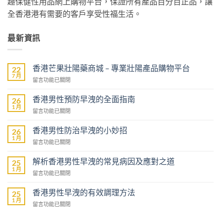
趣保健性用品網上購物平台，保證所有產品百分百正品，讓
全香港港有需要的客戶享受性福生活。
最新資訊
香港芒果壯陽藥商城 – 專業壯陽產品購物平台
22
7 月
在
留言功能已關閉
〈香
港
香港男性預防早洩的全面指南
26
芒
1 月
在
留言功能已關閉
果
〈香
壯
港
香港男性防治早洩的小妙招
陽
26
男
1 月
藥
在
留言功能已關閉
性
商
〈香
預
城
港
解析香港男性早洩的常見病因及應對之道
防
25
–
男
1 月
早
專
在
留言功能已關閉
性
洩
業
〈解
防
的
壯
析
香港男性早洩的有效調理方法
治
25
全
陽
香
1 月
早
面
在
留言功能已關閉
產
港
洩
指
〈香
品
男
的
南〉
港