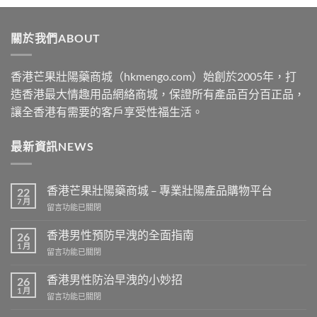
$489
through
關於我們ABOUT
$2500
香港芒果壯陽藥商城（hkmengo.com）始創於2005年，打
造香港最大情趣用品網絡商城，保證所有產品百分百正品，
讓全香港有需要的客戶享受性福生活。
最新資訊NEWS
香港芒果壯陽藥商城 – 專業壯陽產品購物平台
22
7 月
在
留言功能已關閉
〈香
港
香港男性預防早洩的全面指南
26
芒
1 月
在
留言功能已關閉
果
〈香
壯
港
香港男性防治早洩的小妙招
陽
26
男
1 月
藥
在
留言功能已關閉
性
商
〈香
預
城