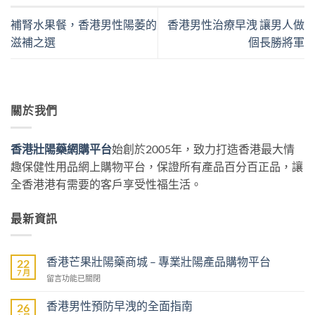
補腎水果餐，香港男性陽萎的
香港男性治療早洩 讓男人做
滋補之選
個長勝將軍
關於我們
香港壯陽藥網購平台
始創於2005年，致力打造香港最大情
趣保健性用品網上購物平台，保證所有產品百分百正品，讓
全香港港有需要的客戶享受性福生活。
最新資訊
香港芒果壯陽藥商城 – 專業壯陽產品購物平台
22
7 月
在
留言功能已關閉
〈香
港
香港男性預防早洩的全面指南
26
芒