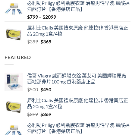
必利勁Priligy 必利勁膜衣錠 治療男性早洩 鹽酸達
was:
is:
泊西汀片【香港藥店正品】
$500.
$450.
Price
$
799
–
$
2099
range:
犀利士Cialis 美國禮來原廠 他達拉非 香港藥店正
$799
品 20mg 1盒/4粒
through
Original
Current
$
399
$
369
$2099
price
price
was:
is:
FEATURED
$399.
$369.
偉哥 Viagra 威而鋼膜衣錠 萬艾可 美國輝瑞原廠
西地那非片100mg 香港藥店正品
Original
Current
$
500
$
450
price
price
犀利士Cialis 美國禮來原廠 他達拉非 香港藥店正
was:
is:
品 20mg 1盒/4粒
$500.
$450.
Original
Current
$
399
$
369
price
price
必利勁Priligy 必利勁膜衣錠 治療男性早洩 鹽酸達
was:
is:
泊西汀片【香港藥店正品】
$399.
$369.