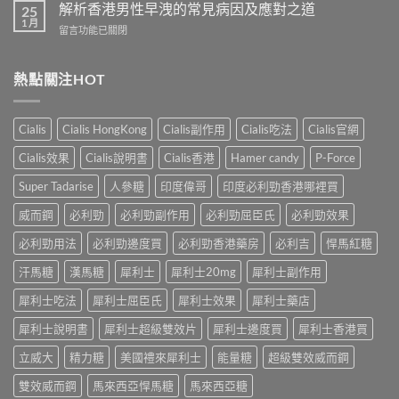
港
解析香港男性早洩的常見病因及應對之道
防
25
–
男
1 月
早
專
在
留言功能已關閉
性
洩
業
〈解
防
的
壯
析
治
全
陽
香
熱點關注HOT
早
面
產
港
洩
指
品
男
的
南〉
購
性
小
Cialis
Cialis HongKong
Cialis副作用
Cialis吃法
Cialis官網
中
物
早
妙
平
洩
招〉
Cialis效果
Cialis說明書
Cialis香港
Hamer candy
P-Force
台〉
的
中
中
常
Super Tadarise
人參糖
印度偉哥
印度必利勁香港哪裡買
見
病
威而鋼
必利勁
必利勁副作用
必利勁屈臣氏
必利勁效果
因
及
必利勁用法
必利勁邊度買
必利勁香港藥房
必利吉
悍馬紅糖
應
汗馬糖
漢馬糖
犀利士
犀利士20mg
犀利士副作用
對
之
犀利士吃法
犀利士屈臣氏
犀利士效果
犀利士藥店
道〉
中
犀利士說明書
犀利士超級雙效片
犀利士邊度買
犀利士香港買
立威大
精力糖
美國禮來犀利士
能量糖
超級雙效威而鋼
雙效威而鋼
馬來西亞悍馬糖
馬來西亞糖