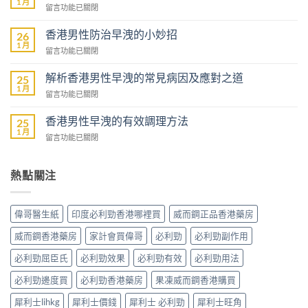
1 月
在
留言功能已關閉
果
〈香
壯
港
香港男性防治早洩的小妙招
陽
26
男
1 月
藥
在
留言功能已關閉
性
商
〈香
預
城
港
解析香港男性早洩的常見病因及應對之道
防
25
–
男
1 月
早
專
在
留言功能已關閉
性
洩
業
〈解
防
的
壯
析
香港男性早洩的有效調理方法
治
25
全
陽
香
1 月
早
面
在
留言功能已關閉
產
港
洩
指
〈香
品
男
的
南〉
港
購
性
小
中
男
熱點關注
物
早
妙
性
平
洩
招〉
早
台〉
的
中
洩
中
常
偉哥醫生紙
印度必利勁香港哪裡買
威而鋼正品香港藥房
的
見
有
病
威而鋼香港藥房
家計會買偉哥
必利勁
必利勁副作用
效
因
調
必利勁屈臣氏
必利勁效果
必利勁有效
必利勁用法
及
理
應
方
必利勁邊度買
必利勁香港藥房
果凍威而鋼香港購買
對
法〉
之
中
犀利士lihkg
犀利士價錢
犀利士 必利勁
犀利士旺角
道〉