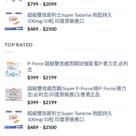
Price
$
799
–
$
2099
range:
超級雙效犀利士Super Tadarise 勃起持久
$799
100mg/10粒 印度原裝進口
through
Price
$
489
–
$
2500
$2099
range:
$489
TOP RATED
through
$2500
P-Force 超級雙效威而鋼加強版 藍P 普力吉 必利
吉
Price
$
399
–
$
2199
range:
超級雙效威而鋼|Super P-Force|綠P-Force|普力
$399
吉|必利吉|印度原裝進口|香港正品
through
Price
$
399
–
$
2199
$2199
range:
超級雙效犀利士Super Tadarise 勃起持久
$399
100mg/10粒 印度原裝進口
through
Price
$
489
–
$
2500
$2199
range: