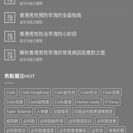
7 月
在
留言功能已關閉
〈香
港
香港男性預防早洩的全面指南
26
芒
1 月
在
留言功能已關閉
果
〈香
壯
港
香港男性防治早洩的小妙招
陽
26
男
1 月
藥
在
留言功能已關閉
性
商
〈香
預
城
港
解析香港男性早洩的常見病因及應對之道
防
25
–
男
1 月
早
專
在
留言功能已關閉
性
洩
業
〈解
防
的
壯
析
治
全
陽
香
熱點關注HOT
早
面
產
港
洩
指
品
男
的
南〉
購
性
小
Cialis
Cialis HongKong
Cialis副作用
Cialis吃法
Cialis官網
中
物
早
妙
平
洩
招〉
Cialis效果
Cialis說明書
Cialis香港
Hamer candy
P-Force
台〉
的
中
中
常
Super Tadarise
人參糖
印度偉哥
印度必利勁香港哪裡買
見
病
威而鋼
必利勁
必利勁副作用
必利勁屈臣氏
必利勁效果
因
及
必利勁用法
必利勁邊度買
必利勁香港藥房
必利吉
悍馬紅糖