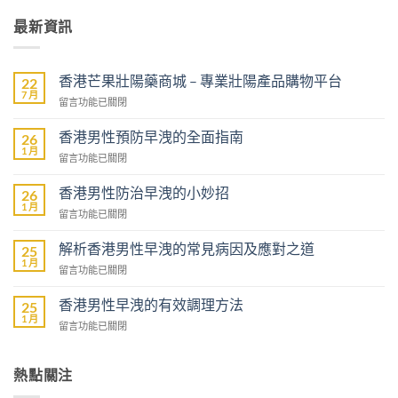
最新資訊
香港芒果壯陽藥商城 – 專業壯陽產品購物平台
22
7 月
在
留言功能已關閉
〈香
港
香港男性預防早洩的全面指南
26
芒
1 月
在
留言功能已關閉
果
〈香
壯
港
香港男性防治早洩的小妙招
陽
26
男
1 月
藥
在
留言功能已關閉
性
商
〈香
預
城
港
解析香港男性早洩的常見病因及應對之道
防
25
–
男
1 月
早
專
在
留言功能已關閉
性
洩
業
〈解
防
的
壯
析
香港男性早洩的有效調理方法
治
25
全
陽
香
1 月
早
面
在
留言功能已關閉
產
港
洩
指
〈香
品
男
的
南〉
港
購
性
小
中
男
熱點關注
物
早
妙
性
平
洩
招〉