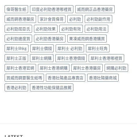
早
台〉
的
中
洩
中
常
偉哥醫生紙
印度必利勁香港哪裡買
威而鋼正品香港藥房
的
見
有
病
威而鋼香港藥房
家計會買偉哥
必利勁
必利勁副作用
效
因
調
必利勁屈臣氏
必利勁效果
必利勁有效
必利勁用法
及
理
應
方
必利勁邊度買
必利勁香港藥房
果凍威而鋼香港購買
對
法〉
之
中
犀利士lihkg
犀利士價錢
犀利士 必利勁
犀利士旺角
道〉
中
犀利士正版
犀利士網購
犀利士香港價錢
犀利士香港哪裡買
犀利士香港官網
犀利士香港網購
犀利士香港藥房
網購必利勁
買威而鋼要醫生紙嗎
香港壯陽產品專賣店
香港壯陽藥商城
香港必利勁
香港性功能保健品推薦
LATEST