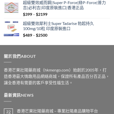
超級雙效威而鋼|Super P-Force|綠P-Force|普力
$399
吉|必利吉|印度原裝進口|香港正品
through
Price
$
399
–
$
2199
$2199
range:
超級雙效犀利士Super Tadarise 勃起持久
$399
100mg/10粒 印度原裝進口
through
Price
$
489
–
$
2500
$2199
range:
$489
through
關於我們ABOUT
$2500
香港芒果壯陽藥商城（hkmengo.com）始創於2005年，打
造香港最大情趣用品網絡商城，保證所有產品百分百正品，
讓全香港有需要的客戶享受性福生活。
最新資訊NEWS
香港芒果壯陽藥商城 – 專業壯陽產品購物平台
22