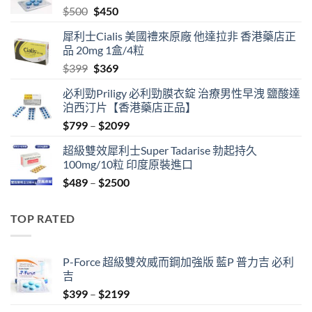
Original
Current
$
500
$
450
price
price
犀利士Cialis 美國禮來原廠 他達拉非 香港藥店正
was:
is:
品 20mg 1盒/4粒
$500.
$450.
Original
Current
$
399
$
369
price
price
必利勁Priligy 必利勁膜衣錠 治療男性早洩 鹽酸達
was:
is:
泊西汀片【香港藥店正品】
$399.
$369.
Price
$
799
–
$
2099
range:
超級雙效犀利士Super Tadarise 勃起持久
$799
100mg/10粒 印度原裝進口
through
Price
$
489
–
$
2500
$2099
range:
$489
TOP RATED
through
$2500
P-Force 超級雙效威而鋼加強版 藍P 普力吉 必利
吉
Price
$
399
–
$
2199
range: