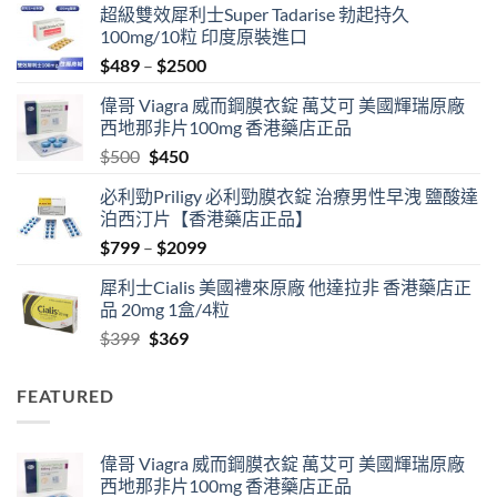
超級雙效犀利士Super Tadarise 勃起持久
100mg/10粒 印度原裝進口
Price
$
489
–
$
2500
range:
偉哥 Viagra 威而鋼膜衣錠 萬艾可 美國輝瑞原廠
$489
西地那非片100mg 香港藥店正品
through
Original
Current
$
500
$
450
$2500
price
price
必利勁Priligy 必利勁膜衣錠 治療男性早洩 鹽酸達
was:
is:
泊西汀片【香港藥店正品】
$500.
$450.
Price
$
799
–
$
2099
range:
犀利士Cialis 美國禮來原廠 他達拉非 香港藥店正
$799
品 20mg 1盒/4粒
through
Original
Current
$
399
$
369
$2099
price
price
was:
is:
FEATURED
$399.
$369.
偉哥 Viagra 威而鋼膜衣錠 萬艾可 美國輝瑞原廠
西地那非片100mg 香港藥店正品