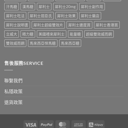
應
汗馬糖
漢馬糖
犀利士
犀利士20mg
犀利士副作用
對
之
犀利士吃法
犀利士屈臣氏
犀利士效果
犀利士藥店
道〉
中
犀利士說明書
犀利士超級雙效片
犀利士邊度買
犀利士香港買
立威大
精力糖
美國禮來犀利士
能量糖
超級雙效威而鋼
雙效威而鋼
馬來西亞悍馬糖
馬來西亞糖
售後服務SERVICE
聯繫我們
私隱政策
退貨政策
Visa
PayPal
MasterCard
Cash
Alipay