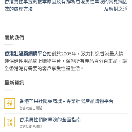
香港男性早洩的根本原因及有
解析香港男性早洩的常見病因
效的處理方法
及應對之道
關於我們
香港壯陽藥網購平台
始創於2005年，致力打造香港最大情
趣保健性用品網上購物平台，保證所有產品百分百正品，讓
全香港港有需要的客戶享受性福生活。
最新資訊
香港芒果壯陽藥商城 – 專業壯陽產品購物平台
22
7 月
在
留言功能已關閉
〈香
港
香港男性預防早洩的全面指南
26
芒
1 月
在
留言功能已關閉
果
〈香