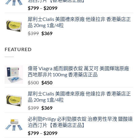
$500.
$450.
Price
$
799
–
$
2099
range:
犀利士Cialis 美國禮來原廠 他達拉非 香港藥店正
$799
品 20mg 1盒/4粒
through
Original
Current
$
399
$
369
$2099
price
price
was:
is:
FEATURED
$399.
$369.
偉哥 Viagra 威而鋼膜衣錠 萬艾可 美國輝瑞原廠
西地那非片100mg 香港藥店正品
Original
Current
$
500
$
450
price
price
犀利士Cialis 美國禮來原廠 他達拉非 香港藥店正
was:
is:
品 20mg 1盒/4粒
$500.
$450.
Original
Current
$
399
$
369
price
price
必利勁Priligy 必利勁膜衣錠 治療男性早洩 鹽酸達
was:
is:
泊西汀片【香港藥店正品】
$399.
$369.
Price
$
799
–
$
2099