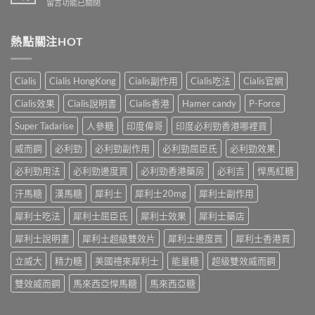
專
在
留言功能已關閉
性
洩
業
〈解
防
的
壯
析
治
全
陽
香
熱點關注HOT
早
面
產
港
洩
指
品
男
的
南〉
購
性
小
Cialis
Cialis HongKong
Cialis副作用
Cialis吃法
Cialis官網
中
物
早
妙
平
洩
招〉
Cialis效果
Cialis說明書
Cialis香港
Hamer candy
P-Force
台〉
的
中
中
常
Super Tadarise
人參糖
印度偉哥
印度必利勁香港哪裡買
見
病
威而鋼
必利勁
必利勁副作用
必利勁屈臣氏
必利勁效果
因
及
必利勁用法
必利勁邊度買
必利勁香港藥房
必利吉
悍馬紅糖
應
汗馬糖
漢馬糖
犀利士
犀利士20mg
犀利士副作用
對
之
犀利士吃法
犀利士屈臣氏
犀利士效果
犀利士藥店
道〉
中
犀利士說明書
犀利士超級雙效片
犀利士邊度買
犀利士香港買
立威大
精力糖
美國禮來犀利士
能量糖
超級雙效威而鋼
雙效威而鋼
馬來西亞悍馬糖
馬來西亞糖