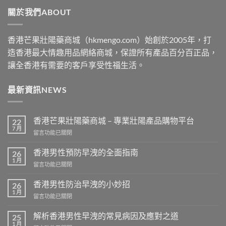
through
關於我們ABOUT
$2500
香港芒果壯陽藥商城（hkmengo.com）始創於2005年，打
造香港最大情趣用品網絡商城，保證所有產品百分百正品，
讓全香港有需要的客戶享受性福生活。
最新資訊NEWS
香港芒果壯陽藥商城 – 專業壯陽產品購物平台
22
7 月
在
留言功能已關閉
〈香
港
香港男性預防早洩的全面指南
26
芒
1 月
在
留言功能已關閉
果
〈香
壯
港
香港男性防治早洩的小妙招
陽
26
男
1 月
藥
在
留言功能已關閉
性
商
〈香
預
城
港
解析香港男性早洩的常見病因及應對之道
防
25
–
男
1 月
早