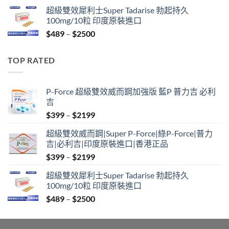
range:
超級雙效犀利士Super Tadarise 勃起持久
$799
100mg/10粒 印度原裝進口
through
Price
$
489
–
$
2500
$2099
range:
$489
TOP RATED
through
$2500
P-Force 超級雙效威而鋼加強版 藍P 普力吉 必利
吉
Price
$
399
–
$
2199
range:
超級雙效威而鋼|Super P-Force|綠P-Force|普力
$399
吉|必利吉|印度原裝進口|香港正品
through
Price
$
399
–
$
2199
$2199
range:
超級雙效犀利士Super Tadarise 勃起持久
$399
100mg/10粒 印度原裝進口
through
Price
$
489
–
$
2500
$2199
range:
$489