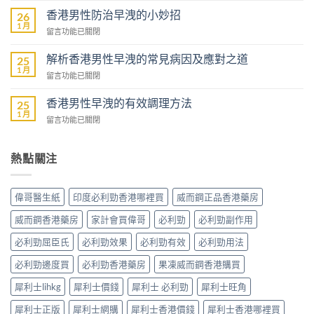
壯
港
香港男性防治早洩的小妙招
陽
26
男
1 月
藥
在
留言功能已關閉
性
商
〈香
預
城
港
解析香港男性早洩的常見病因及應對之道
防
25
–
男
1 月
早
專
在
留言功能已關閉
性
洩
業
〈解
防
的
壯
析
香港男性早洩的有效調理方法
治
25
全
陽
香
1 月
早
面
在
留言功能已關閉
產
港
洩
指
〈香
品
男
的
南〉
港
購
性
小
中
男
熱點關注
物
早
妙
性
平
洩
招〉
早
台〉
的
中
洩
中
常
偉哥醫生紙
印度必利勁香港哪裡買
威而鋼正品香港藥房
的
見
有
病
威而鋼香港藥房
家計會買偉哥
必利勁
必利勁副作用
效
因
調
必利勁屈臣氏
必利勁效果
必利勁有效
必利勁用法
及
理
應
方
必利勁邊度買
必利勁香港藥房
果凍威而鋼香港購買
對
法〉
之
中
犀利士lihkg
犀利士價錢
犀利士 必利勁
犀利士旺角
道〉
中
犀利士正版
犀利士網購
犀利士香港價錢
犀利士香港哪裡買