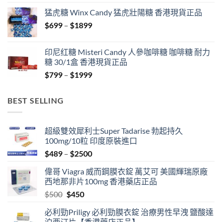
$429
猛虎糖 Winx Candy 猛虎壯陽糖 香港現貨正品
through
Price
$
699
–
$
1899
$1849
range:
$699
印尼红糖 Misteri Candy 人參咖啡糖 咖啡糖 耐力
through
糖 30/1盒 香港現貨正品
$1899
Price
$
799
–
$
1999
range:
$799
BEST SELLING
through
$1999
超級雙效犀利士Super Tadarise 勃起持久
100mg/10粒 印度原裝進口
Price
$
489
–
$
2500
range:
偉哥 Viagra 威而鋼膜衣錠 萬艾可 美國輝瑞原廠
$489
西地那非片100mg 香港藥店正品
through
Original
Current
$
500
$
450
$2500
price
price
必利勁Priligy 必利勁膜衣錠 治療男性早洩 鹽酸達
was:
is:
泊西汀片【香港藥店正品】