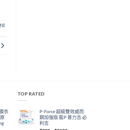
港官
TOP RATED
鋼膜衣
P-Force 超級雙效威而
瑞原
鋼加強版 藍P 普力吉 必
mg
利吉