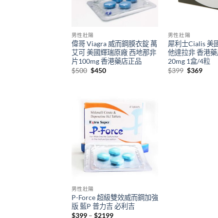
男性壯陽
男性壯陽
偉哥 Viagra 威而鋼膜衣錠 萬
犀利士Cialis 
艾可 美國輝瑞原廠 西地那非
他達拉非 香港
片100mg 香港藥店正品
20mg 1盒/4粒
Original
Current
Original
Curr
$
500
$
450
$
399
$
369
price
price
price
price
was:
is:
was:
is:
$500.
$450.
$399.
$369
男性壯陽
P-Force 超級雙效威而鋼加強
版 藍P 普力吉 必利吉
Price
$
399
–
$
2199