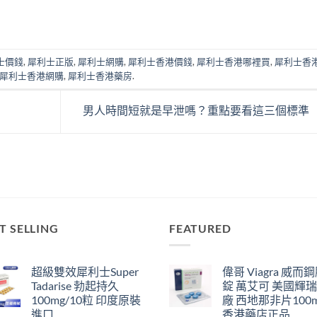
士價錢
,
犀利士正版
,
犀利士網購
,
犀利士香港價錢
,
犀利士香港哪裡買
,
犀利士香
犀利士香港網購
,
犀利士香港藥房
.
男人時間短就是早泄嗎？重點要看這三個標準
T SELLING
FEATURED
超級雙效犀利士Super
偉哥 Viagra 威而
Tadarise 勃起持久
錠 萬艾可 美國輝
100mg/10粒 印度原裝
廠 西地那非片100
進口
香港藥店正品