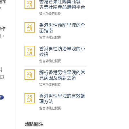
通常
香港芒果壯陽藥商城 –
22
7 月
專業壯陽產品購物平台
小
在
留言功能已關閉
〈香
港
香港男性預防早洩的全
26
的作
芒
1 月
面指南
果
現，
在
留言功能已關閉
壯
〈香
陽
港
藥
香港男性防治早洩的小
26
男
商
1 月
妙招
性
城
在
留言功能已關閉
預
–
〈香
防
專
其
港
早
解析香港男性早洩的常
25
業
男
及良
洩
1 月
見病因及應對之道
壯
性
的
陽
在
留言功能已關閉
防
全
產
〈解
治
面
品
析
早
香港男性早洩的有效調
25
指
購
香
洩
1 月
理方法
南〉
物
港
的
中
平
在
留言功能已關閉
男
小
台〉
〈香
性
妙
中
港
早
招〉
男
熱點關注
洩
中
性
的