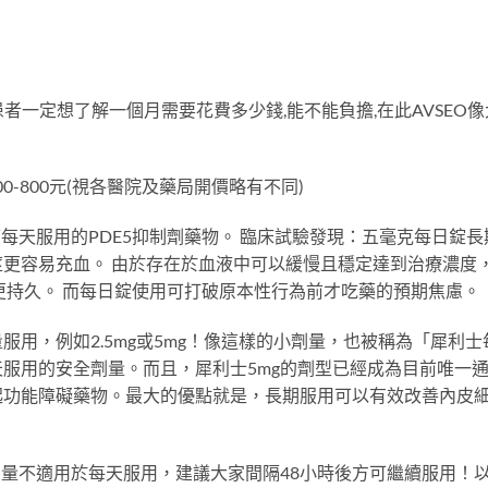
者一定想了解一個月需要花費多少錢,能不能負擔,在此AVSEO像
00-800元(視各醫院及藥局開價略有不同)
每天服用的PDE5抑制劑藥物。 臨床試驗發現：五毫克每日錠長
更容易充血。 由於存在於血液中可以緩慢且穩定達到治療濃度
更持久。 而每日錠使用可打破原本性行為前才吃藥的預期焦慮。
用，例如2.5mg或5mg！像這樣的小劑量，也被稱為「犀利士
服用的安全劑量。而且，犀利士5mg的劑型已經成為目前唯一
起功能障礙藥物。最大的優點就是，長期服用可以有效改善內皮
的劑量不適用於每天服用，建議大家間隔48小時後方可繼續服用！