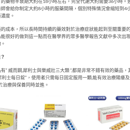
的藥物半衰期大約在18小時左右，完全代謝大約需要36小時。
師會給你制定大約8小時的服藥間隔，個別特殊情況會縮短到4
藥濃度。
藥的成本，所以長時間持續的藥效對於治療症狀能起到至關重要
為能很好的做到這一點而在醫學界的眾多醫學報告文獻中多次出
物。
錢？
” 威而鋼,犀利士與樂威壯三大類 “,都是非常不錯有效的藥品，
叫”犀利士每日錠”，使用者只需每日固定服用一顆,能有效治療陽痿
當於治療與保養同時並進。