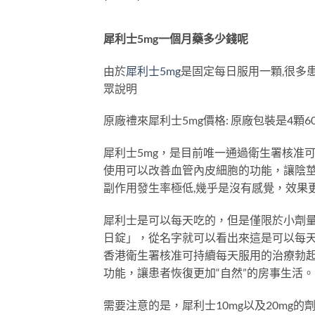
range:
$399
through
$2199
犀利士5mg一個月藥多少錢呢
由於
犀利士5mg
是固定每日服用一顆,很多患
眾說明
原廠禮來犀利士5mg價格: 原廠包裝是4顆6
犀利士5mg，是目前唯一通過衛生署核准可
使用可以改善血管內皮細胞的功能，讓陰莖
副作用發生率極低,幾乎是沒有感覺，效果
犀利士是可以每天吃的，但是僅限於小劑量服
日錠」，從名字就可以看出來這是可以每天
香港衛生署核准可持續每天服用的治療勃
功能，讓患者恢復更加“自然”的房事生活。
需要注意的是，犀利士10mg以及20mg