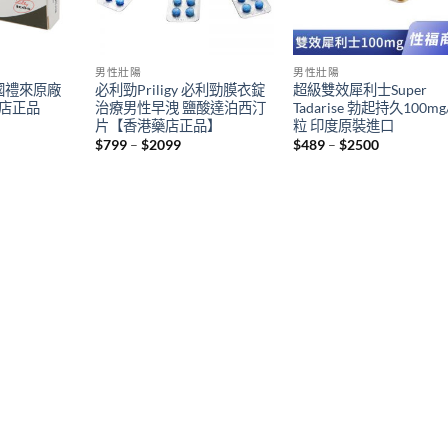
男性壯陽
男性壯陽
美國禮來原廠
必利勁Priligy 必利勁膜衣錠
超級雙效犀利士Super
藥店正品
治療男性早洩 鹽酸達泊西汀
Tadarise 勃起持久100mg
片【香港藥店正品】
粒 印度原裝進口
ent
Price
Price
$
799
–
$
2099
$
489
–
$
2500
range:
range:
$799
$489
.
through
through
$2099
$2500