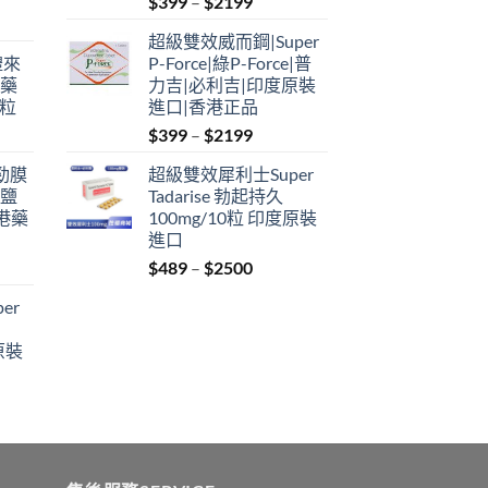
Price
$
399
–
$
2199
range:
超級雙效威而鋼|Super
$399
禮來
P-Force|綠P-Force|普
through
港藥
力吉|必利吉|印度原裝
$2199
4粒
進口|香港正品
Price
$
399
–
$
2199
range:
利勁膜
超級雙效犀利士Super
$399
 鹽
Tadarise 勃起持久
through
港藥
100mg/10粒 印度原裝
$2199
進口
Price
$
489
–
$
2500
:
range:
er
$489
ugh
through
原裝
9
$2500
:
ugh