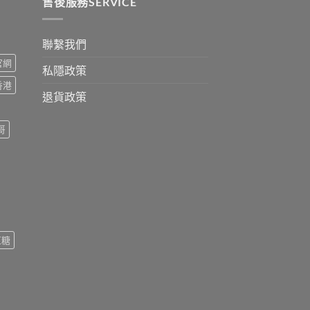
0
售後服務SERVICE
聯繫我們
s官網
私隱政策
s香港
退貨政策
哥
紅糖