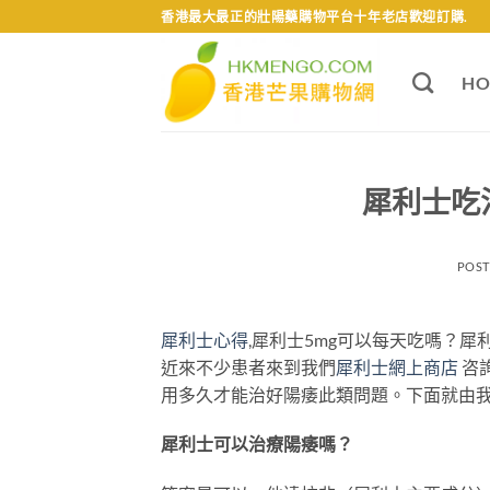
Skip
香港最大最正的壯陽藥購物平台十年老店歡迎訂購.
to
content
HO
犀利士吃
POS
犀利士心得
,犀利士5mg可以每天吃嗎？犀
近來不少患者來到我們
犀利士網上商店
咨
用多久才能治好陽痿此類問題。下面就由
犀利士可以治療陽痿嗎？