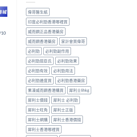
早
常
洩
見
偉哥醫生紙
的
病
有
因
印度必利勁香港哪裡買
效
及
調
應
威而鋼正品香港藥房
/10
理
對
方
威而鋼香港藥房
家計會買偉哥
之
法〉
道〉
中
必利勁
必利勁副作用
中
必利勁屈臣氏
必利勁效果
必利勁有效
必利勁用法
必利勁邊度買
必利勁香港藥房
果凍威而鋼香港購買
犀利士lihkg
犀利士價錢
犀利士 必利勁
犀利士旺角
犀利士正版
犀利士網購
犀利士香港價錢
犀利士香港哪裡買