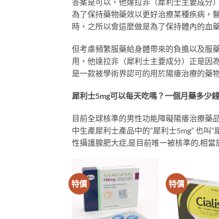
答案是可以，他達拉非（犀利士主要成分）
為了保持藥物藥效以更好治療某種疾病，醫
時，之所以會這麼做是為了保持體內的血
但考慮頻繁服藥給身體帶來的負擔以及服
用，他達拉非（犀利士主要成分）正是因
是一款被學術界認可的用於陽痿治療的藥
犀利士5mg可以每天吃嗎？一個月藥多少
目前全球核準的男性功能障礙陽痿治療藥品有
中生產犀利士產品中的”犀利士5mg” 也
性攝護腺肥大症,是目前唯一被核準的,相
特價
特價