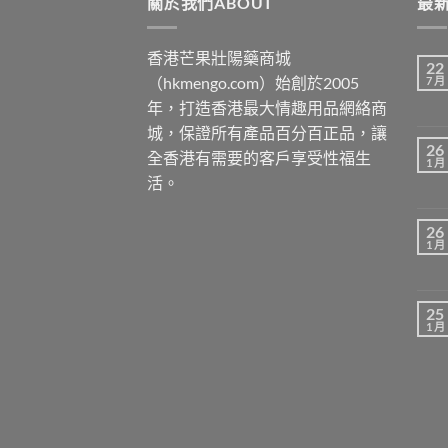
關於我們ABOUT
最新
香港芒果壯陽藥商城
22
（hkmengo.com）始創於2005
7 月
年，打造香港最大情趣用品網絡商
城，保證所有產品百分百正品，讓
26
全香港有需要的客戶享受性福生
1 月
活。
26
1 月
25
1 月