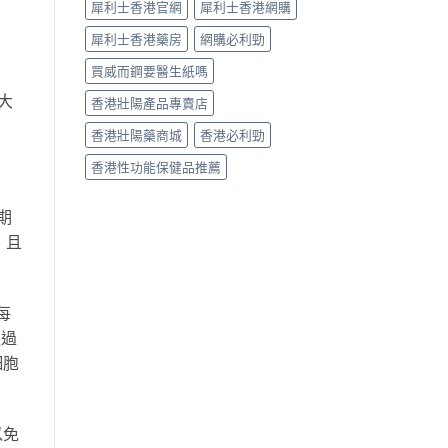
犀利士香港官網
犀利士香港網購
犀利士香港藥房
網購必利勁
買威而鋼要醫生紙嗎
大
香港壯陽產品專賣店
香港壯陽藥商城
香港必利勁
香港性功能保健品推薦
期
，且
每
通過
細胞
以免