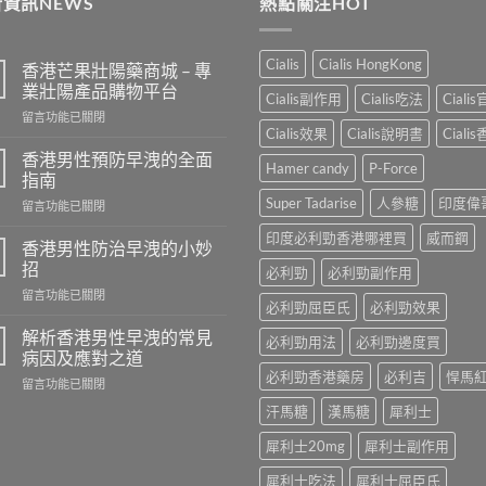
資訊NEWS
熱點關注HOT
$250
Cialis
Cialis HongKong
香港芒果壯陽藥商城 – 專
業壯陽產品購物平台
Cialis副作用
Cialis吃法
Ciali
在
留言功能已關閉
Cialis效果
Cialis說明書
Ciali
〈香
港
香港男性預防早洩的全面
Hamer candy
P-Force
芒
指南
果
Super Tadarise
人參糖
印度偉
在
留言功能已關閉
壯
〈香
陽
印度必利勁香港哪裡買
威而鋼
港
藥
香港男性防治早洩的小妙
男
商
招
必利勁
必利勁副作用
性
城
在
留言功能已關閉
預
–
必利勁屈臣氏
必利勁效果
〈香
防
專
港
早
解析香港男性早洩的常見
業
必利勁用法
必利勁邊度買
男
洩
病因及應對之道
壯
性
的
陽
必利勁香港藥房
必利吉
悍馬
在
留言功能已關閉
防
全
產
〈解
治
面
汗馬糖
漢馬糖
犀利士
品
析
早
指
購
香
洩
南〉
犀利士20mg
犀利士副作用
物
港
的
中
平
男
小
犀利士吃法
犀利士屈臣氏
台〉