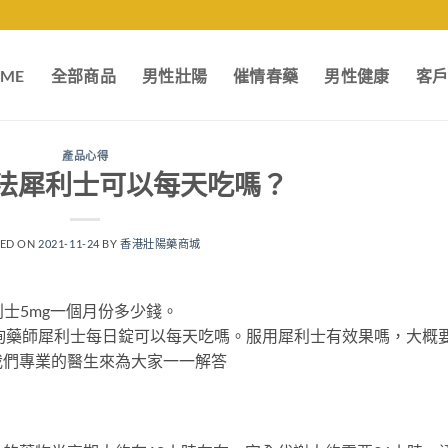
ME
全部商品
男性壯陽
催情春藥
男性健康
客
產品心得
法犀利士可以每天吃嗎？
TED ON
2021-11-24
BY
香港壯陽藥商城
利士5mg一個月份多少錢。
詢藥師犀利士每日錠可以每天吃嗎。服用犀利士有效果嗎，大概
我們專業的醫生來為大家一一解答