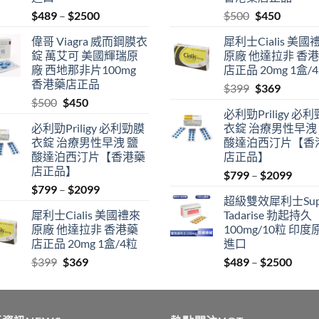
Price
Original
Current
$
489
–
$
2500
$
500
$
450
range:
price
price
偉哥 Viagra 威而鋼膜衣
犀利士Cialis 美國
$489
was:
is:
錠 萬艾可 美國輝瑞原
原廠 他達拉非 香
through
$500.
$450.
廠 西地那非片100mg
店正品 20mg 1盒/
$2500
香港藥店正品
Original
Current
$
399
$
369
Original
Current
$
500
$
450
price
price
必利勁Priligy 必
price
price
was:
is:
必利勁Priligy 必利勁膜
衣錠 治療男性早洩
was:
is:
$399.
$369.
衣錠 治療男性早洩 鹽
酸達泊西汀片【香
$500.
$450.
酸達泊西汀片【香港藥
店正品】
店正品】
Price
$
799
–
$
2099
Price
$
799
–
$
2099
range
超級雙效犀利士Sup
range:
$799
犀利士Cialis 美國禮來
Tadarise 勃起持久
$799
thro
原廠 他達拉非 香港藥
100mg/10粒 印度
through
$209
店正品 20mg 1盒/4粒
進口
$2099
Original
Current
Price
$
399
$
369
$
489
–
$
2500
price
price
range
was:
is:
$489
$399.
$369.
thro