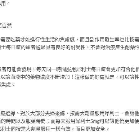
作用。
更自然
本需要吃藥才能進行性生活的焦慮感，而且副作用發生率也比按
利士每日錠的患者通過具有良好的耐受性，不會對治療產生耐藥
患者可能會發現，每天同一時間服用犀利士每日錠會更加符合他
可以讓血液中的藥物濃度不斷增加！這樣做的好處就是，可以讓
輕焦慮。
治療選擇。對於大部分夫婦來講，按需大劑量服用犀利士，會讓
的時間以及服藥時間；而每天服用犀利士5mg可以讓他們更加
犀利士同按需大劑量服用一樣有效，而且更加安全。