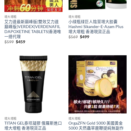
增大增粗
增大增粗
艾力達最新巔峰版|雙效艾力達
小绿瓶绿巨人陰莖增大胶囊
巔峰版|VERDEX|VERDENAFIL
Hashmi Sikander-E-Azam Plus
DAPOXETINE TABLETS|香港唯
增大增粗 香港現貨正品
一總代理
Original
Current
$
569
$
499
price
price
Original
Current
$
599
$
459
was:
is:
price
price
$569.
$499.
was:
is:
$599.
$459.
增大增粗
增大增粗
TITAN GEL泰坦凝膠 俄羅斯進口
OrgaZFN Gold 5000 美國黃金
增大增粗 香港現貨正品
5000 天然蟲草鹿鞭提純無副作