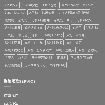
妙
平
洩
招〉
Cialis效果
Cialis說明書
Cialis香港
Hamer candy
P-Force
台〉
的
中
中
常
Super Tadarise
人參糖
印度偉哥
印度必利勁香港哪裡買
見
病
威而鋼
必利勁
必利勁副作用
必利勁屈臣氏
必利勁效果
因
及
必利勁用法
必利勁邊度買
必利勁香港藥房
必利吉
悍馬紅糖
應
汗馬糖
漢馬糖
犀利士
犀利士20mg
犀利士副作用
對
之
犀利士吃法
犀利士屈臣氏
犀利士效果
犀利士藥店
道〉
中
犀利士說明書
犀利士超級雙效片
犀利士邊度買
犀利士香港買
立威大
精力糖
美國禮來犀利士
能量糖
超級雙效威而鋼
雙效威而鋼
馬來西亞悍馬糖
馬來西亞糖
售後服務SERVICE
聯繫我們
私隱政策