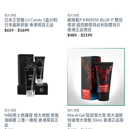
增大增粗
增大增粗
日本王室糖 Lii Candy 1盒20粒
巅峰藍P KRRISTA BLUE-P 雙效
日本最新研髮 香港現貨正品
偉哥 威而鋼偉哥必利勁雙效片
香港正品現貨
Price
$
659
–
$
1699
range:
Price
$
489
–
$
2199
$659
range:
through
$489
$1699
through
$2199
增大增粗
增大增粗
NBB男士修護膏 增大增粗 修復
Maral Gel 陰莖增大膏 增大凝膠
海綿體 三隻一療程 香港現貨正
快速增大增粗 50mL 香港正品現
品
貨