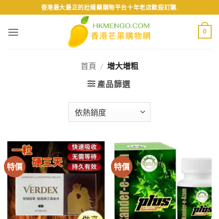
Skip
香港最大最正的壯陽藥購物平台十年老店歡迎訂購.
to
content
0
首頁
/
增大增粗
產品篩選
特價
特價