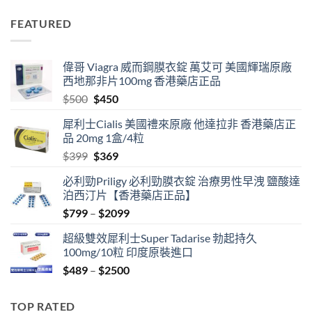
price
price
was:
is:
FEATURED
$399.
$369.
偉哥 Viagra 威而鋼膜衣錠 萬艾可 美國輝瑞原廠
西地那非片100mg 香港藥店正品
Original
Current
$
500
$
450
price
price
犀利士Cialis 美國禮來原廠 他達拉非 香港藥店正
was:
is:
品 20mg 1盒/4粒
$500.
$450.
Original
Current
$
399
$
369
price
price
必利勁Priligy 必利勁膜衣錠 治療男性早洩 鹽酸達
was:
is:
泊西汀片【香港藥店正品】
$399.
$369.
Price
$
799
–
$
2099
range:
超級雙效犀利士Super Tadarise 勃起持久
$799
100mg/10粒 印度原裝進口
through
Price
$
489
–
$
2500
$2099
range:
$489
TOP RATED