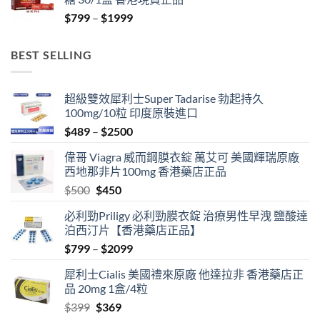
$1899
Price
$
799
–
$
1999
range:
$799
BEST SELLING
through
$1999
超級雙效犀利士Super Tadarise 勃起持久
100mg/10粒 印度原裝進口
Price
$
489
–
$
2500
range:
偉哥 Viagra 威而鋼膜衣錠 萬艾可 美國輝瑞原廠
$489
西地那非片100mg 香港藥店正品
through
Original
Current
$
500
$
450
$2500
price
price
必利勁Priligy 必利勁膜衣錠 治療男性早洩 鹽酸達
was:
is:
泊西汀片【香港藥店正品】
$500.
$450.
Price
$
799
–
$
2099
range:
犀利士Cialis 美國禮來原廠 他達拉非 香港藥店正
$799
品 20mg 1盒/4粒
through
Original
Current
$
399
$
369
$2099