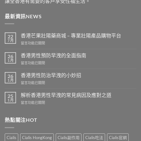
讓全香港有需要的客戶享受性福生活。
最新資訊NEWS
香港芒果壯陽藥商城 – 專業壯陽產品購物平台
22
7 月
在
留言功能已關閉
〈香
港
香港男性預防早洩的全面指南
26
芒
1 月
在
留言功能已關閉
果
〈香
壯
港
香港男性防治早洩的小妙招
陽
26
男
1 月
藥
在
留言功能已關閉
性
商
〈香
預
城
港
解析香港男性早洩的常見病因及應對之道
防
25
–
男
1 月
早
專
在
留言功能已關閉
性
洩
業
〈解
防
的
壯
析
治
全
陽
香
熱點關注HOT
早
面
產
港
洩
指
品
男
的
南〉
購
性
小
Cialis
Cialis HongKong
Cialis副作用
Cialis吃法
Cialis官網
中
物
早