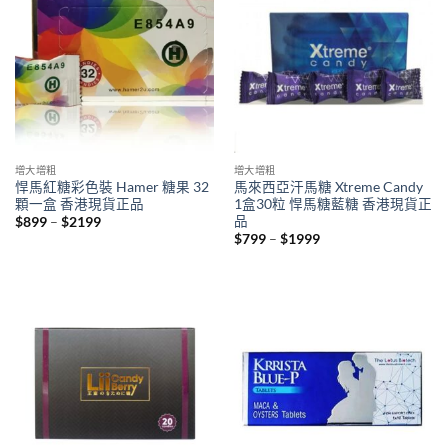
增大增粗
增大增粗
悍馬紅糖彩色裝 Hamer 糖果 32
馬來西亞汗馬糖 Xtreme Candy
顆一盒 香港現貨正品
1盒30粒 悍馬糖藍糖 香港現貨正
品
Price
$
899
–
$
2199
range:
Price
$
799
–
$
1999
$899
range:
through
$799
$2199
through
$1999