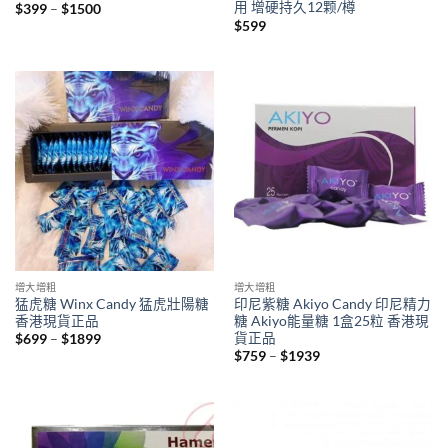
用 增硬持久12颗/樽
Price
$
399
–
$
1500
range:
$
599
$399
through
$1500
增大增粗
增大增粗
猛虎糖 Winx Candy 猛虎壯陽糖
印尼紫糖 Akiyo Candy 印尼精力
香港現貨正品
糖 Akiyo能量糖 1盒25粒 香港現
貨正品
Price
$
699
–
$
1899
range:
Price
$
759
–
$
1939
$699
range:
through
$759
$1899
through
$1939