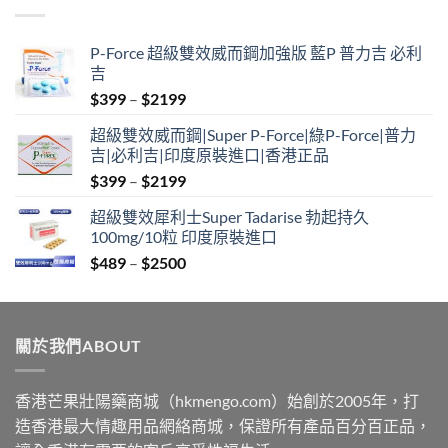
through
$2500
P-Force 超級雙效威而鋼加強版 藍P 普力吉 必利
吉
Price
$
399
–
$
2199
range:
超級雙效威而鋼|Super P-Force|綠P-Force|普力
$399
吉|必利吉|印度原裝進口|香港正品
through
Price
$
399
–
$
2199
$2199
range:
超級雙效犀利士Super Tadarise 勃起持久
$399
100mg/10粒 印度原裝進口
through
Price
$
489
–
$
2500
$2199
range:
$489
through
關於我們ABOUT
$2500
香港芒果壯陽藥商城（hkmengo.com）始創於2005年，打
造香港最大情趣用品網絡商城，保證所有產品百分百正品，