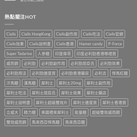
性
洩
業
〈解
防
的
壯
析
治
全
陽
香
熱點關注HOT
早
面
產
港
洩
指
品
男
的
南〉
購
性
小
Cialis
Cialis HongKong
Cialis副作用
Cialis吃法
Cialis官網
中
物
早
妙
平
洩
招〉
Cialis效果
Cialis說明書
Cialis香港
Hamer candy
P-Force
台〉
的
中
中
常
Super Tadarise
人參糖
印度偉哥
印度必利勁香港哪裡買
見
病
威而鋼
必利勁
必利勁副作用
必利勁屈臣氏
必利勁效果
因
及
必利勁用法
必利勁邊度買
必利勁香港藥房
必利吉
悍馬紅糖
應
汗馬糖
漢馬糖
犀利士
犀利士20mg
犀利士副作用
對
之
犀利士吃法
犀利士屈臣氏
犀利士效果
犀利士藥店
道〉
中
犀利士說明書
犀利士超級雙效片
犀利士邊度買
犀利士香港買
立威大
精力糖
美國禮來犀利士
能量糖
超級雙效威而鋼
雙效威而鋼
馬來西亞悍馬糖
馬來西亞糖