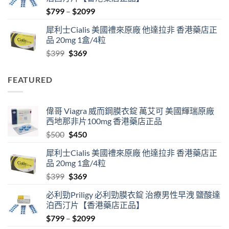
$500.
$450.
Price
$
799
–
$
2099
range:
犀利士Cialis 美國禮來原廠 他達拉非 香港藥店正
$799
品 20mg 1盒/4粒
through
Original
Current
$
399
$
369
$2099
price
price
was:
is:
FEATURED
$399.
$369.
偉哥 Viagra 威而鋼膜衣錠 萬艾可 美國輝瑞原廠
西地那非片100mg 香港藥店正品
Original
Current
$
500
$
450
price
price
犀利士Cialis 美國禮來原廠 他達拉非 香港藥店正
was:
is:
品 20mg 1盒/4粒
$500.
$450.
Original
Current
$
399
$
369
price
price
必利勁Priligy 必利勁膜衣錠 治療男性早洩 鹽酸達
was:
is:
泊西汀片【香港藥店正品】
$399.
$369.
Price
$
799
–
$
2099
range: