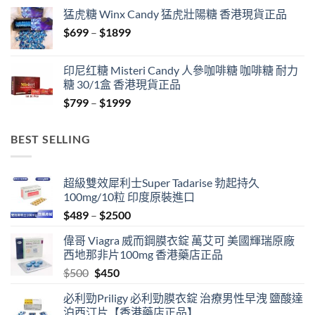
$429
猛虎糖 Winx Candy 猛虎壯陽糖 香港現貨正品
through
Price
$
699
–
$
1899
$1849
range:
$699
印尼红糖 Misteri Candy 人參咖啡糖 咖啡糖 耐力
through
糖 30/1盒 香港現貨正品
$1899
Price
$
799
–
$
1999
range:
$799
BEST SELLING
through
$1999
超級雙效犀利士Super Tadarise 勃起持久
100mg/10粒 印度原裝進口
Price
$
489
–
$
2500
range:
偉哥 Viagra 威而鋼膜衣錠 萬艾可 美國輝瑞原廠
$489
西地那非片100mg 香港藥店正品
through
Original
Current
$
500
$
450
$2500
price
price
必利勁Priligy 必利勁膜衣錠 治療男性早洩 鹽酸達
was:
is:
泊西汀片【香港藥店正品】