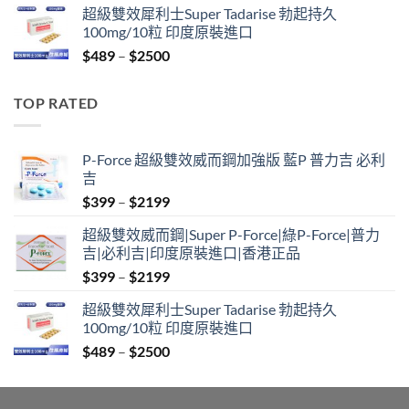
超級雙效犀利士Super Tadarise 勃起持久
$799
100mg/10粒 印度原裝進口
through
Price
$
489
–
$
2500
$2099
range:
$489
TOP RATED
through
$2500
P-Force 超級雙效威而鋼加強版 藍P 普力吉 必利
吉
Price
$
399
–
$
2199
range:
超級雙效威而鋼|Super P-Force|綠P-Force|普力
$399
吉|必利吉|印度原裝進口|香港正品
through
Price
$
399
–
$
2199
$2199
range:
超級雙效犀利士Super Tadarise 勃起持久
$399
100mg/10粒 印度原裝進口
through
Price
$
489
–
$
2500
$2199
range:
$489
through