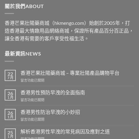
關於我們ABOUT
$2500
香港芒果壯陽藥商城（hkmengo.com）始創於2005年，打
造香港最大情趣用品網絡商城，保證所有產品百分百正品，
讓全香港有需要的客戶享受性福生活。
最新資訊NEWS
香港芒果壯陽藥商城 – 專業壯陽產品購物平台
22
7 月
在
留言功能已關閉
〈香
港
香港男性預防早洩的全面指南
26
芒
1 月
在
留言功能已關閉
果
〈香
壯
港
香港男性防治早洩的小妙招
陽
26
男
1 月
藥
在
留言功能已關閉
性
商
〈香
預
城
港
解析香港男性早洩的常見病因及應對之道
防
25
–
男
1 月
早
專
在
留言功能已關閉