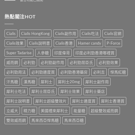
性
洩
業
〈解
防
的
壯
析
治
全
陽
香
熱點關注HOT
早
面
產
港
洩
指
品
男
的
南〉
購
性
小
Cialis
Cialis HongKong
Cialis副作用
Cialis吃法
Cialis官網
中
物
早
妙
平
洩
招〉
Cialis效果
Cialis說明書
Cialis香港
Hamer candy
P-Force
台〉
的
中
中
常
Super Tadarise
人參糖
印度偉哥
印度必利勁香港哪裡買
見
病
威而鋼
必利勁
必利勁副作用
必利勁屈臣氏
必利勁效果
因
及
必利勁用法
必利勁邊度買
必利勁香港藥房
必利吉
悍馬紅糖
應
汗馬糖
漢馬糖
犀利士
犀利士20mg
犀利士副作用
對
之
犀利士吃法
犀利士屈臣氏
犀利士效果
犀利士藥店
道〉
中
犀利士說明書
犀利士超級雙效片
犀利士邊度買
犀利士香港買
立威大
精力糖
美國禮來犀利士
能量糖
超級雙效威而鋼
雙效威而鋼
馬來西亞悍馬糖
馬來西亞糖