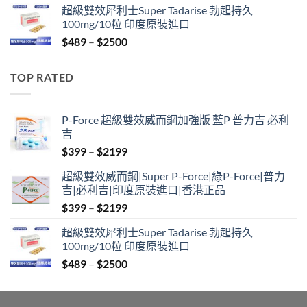
超級雙效犀利士Super Tadarise 勃起持久
$799
100mg/10粒 印度原裝進口
through
Price
$
489
–
$
2500
$2099
range:
$489
TOP RATED
through
$2500
P-Force 超級雙效威而鋼加強版 藍P 普力吉 必利
吉
Price
$
399
–
$
2199
range:
超級雙效威而鋼|Super P-Force|綠P-Force|普力
$399
吉|必利吉|印度原裝進口|香港正品
through
Price
$
399
–
$
2199
$2199
range:
超級雙效犀利士Super Tadarise 勃起持久
$399
100mg/10粒 印度原裝進口
through
Price
$
489
–
$
2500
$2199
range:
$489
through