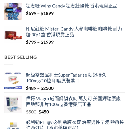
$429
猛虎糖 Winx Candy 猛虎壯陽糖 香港現貨正品
through
Price
$
699
–
$
1899
$1849
range:
$699
印尼红糖 Misteri Candy 人參咖啡糖 咖啡糖 耐力
through
糖 30/1盒 香港現貨正品
$1899
Price
$
799
–
$
1999
range:
$799
BEST SELLING
through
$1999
超級雙效犀利士Super Tadarise 勃起持久
100mg/10粒 印度原裝進口
Price
$
489
–
$
2500
range:
偉哥 Viagra 威而鋼膜衣錠 萬艾可 美國輝瑞原廠
$489
西地那非片100mg 香港藥店正品
through
Original
Current
$
500
$
450
$2500
price
price
必利勁Priligy 必利勁膜衣錠 治療男性早洩 鹽酸達
was:
is:
泊西汀片【香港藥店正品】