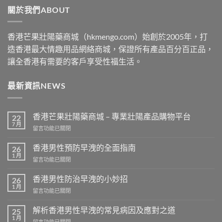
關於我們ABOUT
$2500
香港芒果壯陽藥商城（hkmengo.com）始創於2005年，打
造香港最大情趣用品網絡商城，保證所有產品百分百正品，
讓全香港有需要的客戶享受性福生活。
最新資訊NEWS
香港芒果壯陽藥商城 – 專業壯陽產品購物平台
22
7 月
在
留言功能已關閉
〈香
港
香港男性預防早洩的全面指南
26
芒
1 月
在
留言功能已關閉
果
〈香
壯
港
香港男性防治早洩的小妙招
陽
26
男
1 月
藥
在
留言功能已關閉
性
商
〈香
預
城
港
解析香港男性早洩的常見病因及應對之道
防
25
–
男
1 月
早
專
在
留言功能已關閉