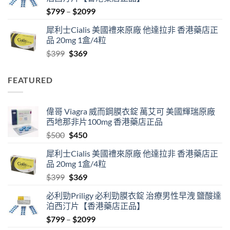
$500.
$450.
Price
$
799
–
$
2099
range:
犀利士Cialis 美國禮來原廠 他達拉非 香港藥店正
$799
品 20mg 1盒/4粒
through
Original
Current
$
399
$
369
$2099
price
price
was:
is:
FEATURED
$399.
$369.
偉哥 Viagra 威而鋼膜衣錠 萬艾可 美國輝瑞原廠
西地那非片100mg 香港藥店正品
Original
Current
$
500
$
450
price
price
犀利士Cialis 美國禮來原廠 他達拉非 香港藥店正
was:
is:
品 20mg 1盒/4粒
$500.
$450.
Original
Current
$
399
$
369
price
price
必利勁Priligy 必利勁膜衣錠 治療男性早洩 鹽酸達
was:
is:
泊西汀片【香港藥店正品】
$399.
$369.
Price
$
799
–
$
2099
range: