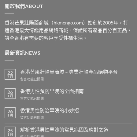
關於我們ABOUT
$2500
香港芒果壯陽藥商城（hkmengo.com）始創於2005年，打
造香港最大情趣用品網絡商城，保證所有產品百分百正品，
讓全香港有需要的客戶享受性福生活。
最新資訊NEWS
香港芒果壯陽藥商城 – 專業壯陽產品購物平台
22
7 月
在
留言功能已關閉
〈香
港
香港男性預防早洩的全面指南
26
芒
1 月
在
留言功能已關閉
果
〈香
壯
港
香港男性防治早洩的小妙招
陽
26
男
1 月
藥
在
留言功能已關閉
性
商
〈香
預
城
港
解析香港男性早洩的常見病因及應對之道
防
25
–
男
1 月
早
專
在
留言功能已關閉