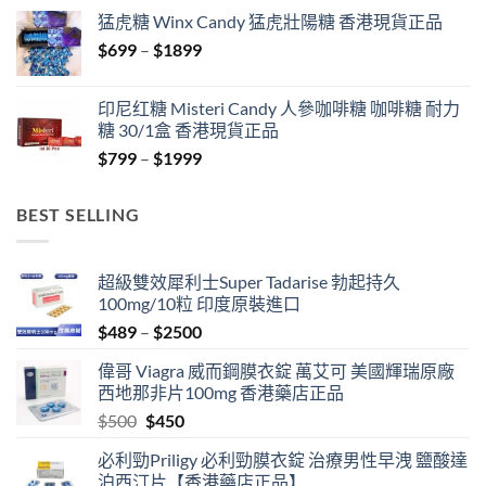
$429
猛虎糖 Winx Candy 猛虎壯陽糖 香港現貨正品
through
Price
$
699
–
$
1899
$1849
range:
$699
印尼红糖 Misteri Candy 人參咖啡糖 咖啡糖 耐力
through
糖 30/1盒 香港現貨正品
$1899
Price
$
799
–
$
1999
range:
$799
BEST SELLING
through
$1999
超級雙效犀利士Super Tadarise 勃起持久
100mg/10粒 印度原裝進口
Price
$
489
–
$
2500
range:
偉哥 Viagra 威而鋼膜衣錠 萬艾可 美國輝瑞原廠
$489
西地那非片100mg 香港藥店正品
through
Original
Current
$
500
$
450
$2500
price
price
必利勁Priligy 必利勁膜衣錠 治療男性早洩 鹽酸達
was:
is:
泊西汀片【香港藥店正品】