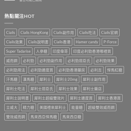
性
洩
業
〈解
防
的
壯
析
治
全
陽
香
熱點關注HOT
早
面
產
港
洩
指
品
男
的
南〉
購
性
小
Cialis
Cialis HongKong
Cialis副作用
Cialis吃法
Cialis官網
中
物
早
妙
平
洩
招〉
Cialis效果
Cialis說明書
Cialis香港
Hamer candy
P-Force
台〉
的
中
中
常
Super Tadarise
人參糖
印度偉哥
印度必利勁香港哪裡買
見
病
威而鋼
必利勁
必利勁副作用
必利勁屈臣氏
必利勁效果
因
及
必利勁用法
必利勁邊度買
必利勁香港藥房
必利吉
悍馬紅糖
應
汗馬糖
漢馬糖
犀利士
犀利士20mg
犀利士副作用
對
之
犀利士吃法
犀利士屈臣氏
犀利士效果
犀利士藥店
道〉
中
犀利士說明書
犀利士超級雙效片
犀利士邊度買
犀利士香港買
立威大
精力糖
美國禮來犀利士
能量糖
超級雙效威而鋼
雙效威而鋼
馬來西亞悍馬糖
馬來西亞糖