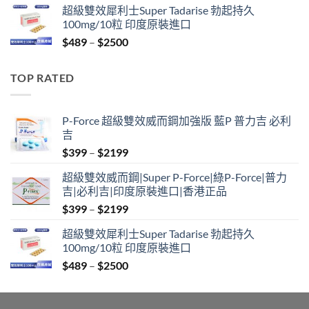
超級雙效犀利士Super Tadarise 勃起持久
$799
100mg/10粒 印度原裝進口
through
Price
$
489
–
$
2500
$2099
range:
$489
TOP RATED
through
$2500
P-Force 超級雙效威而鋼加強版 藍P 普力吉 必利
吉
Price
$
399
–
$
2199
range:
超級雙效威而鋼|Super P-Force|綠P-Force|普力
$399
吉|必利吉|印度原裝進口|香港正品
through
Price
$
399
–
$
2199
$2199
range:
超級雙效犀利士Super Tadarise 勃起持久
$399
100mg/10粒 印度原裝進口
through
Price
$
489
–
$
2500
$2199
range:
$489
through