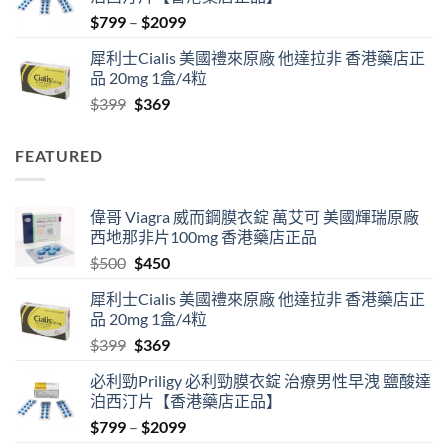
$500.
$450.
Price
$
799
–
$
2099
range:
犀利士Cialis 美國禮來原廠 他達拉非 香港藥店正
$799
品 20mg 1盒/4粒
through
Original
Current
$
399
$
369
$2099
price
price
was:
is:
FEATURED
$399.
$369.
偉哥 Viagra 威而鋼膜衣錠 萬艾可 美國輝瑞原廠
西地那非片100mg 香港藥店正品
Original
Current
$
500
$
450
price
price
犀利士Cialis 美國禮來原廠 他達拉非 香港藥店正
was:
is:
品 20mg 1盒/4粒
$500.
$450.
Original
Current
$
399
$
369
price
price
必利勁Priligy 必利勁膜衣錠 治療男性早洩 鹽酸達
was:
is:
泊西汀片【香港藥店正品】
$399.
$369.
Price
$
799
–
$
2099
range: