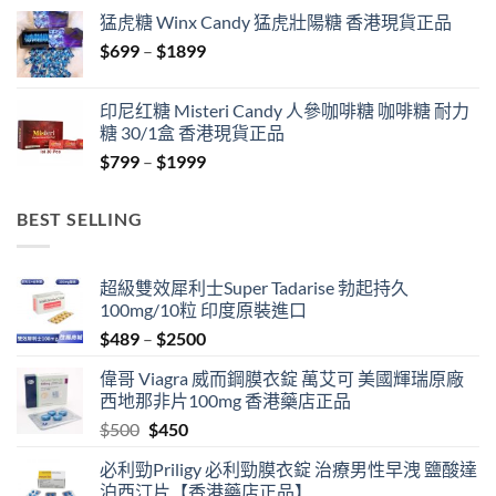
$429
猛虎糖 Winx Candy 猛虎壯陽糖 香港現貨正品
through
Price
$
699
–
$
1899
$1849
range:
$699
印尼红糖 Misteri Candy 人參咖啡糖 咖啡糖 耐力
through
糖 30/1盒 香港現貨正品
$1899
Price
$
799
–
$
1999
range:
$799
BEST SELLING
through
$1999
超級雙效犀利士Super Tadarise 勃起持久
100mg/10粒 印度原裝進口
Price
$
489
–
$
2500
range:
偉哥 Viagra 威而鋼膜衣錠 萬艾可 美國輝瑞原廠
$489
西地那非片100mg 香港藥店正品
through
Original
Current
$
500
$
450
$2500
price
price
必利勁Priligy 必利勁膜衣錠 治療男性早洩 鹽酸達
was:
is:
泊西汀片【香港藥店正品】