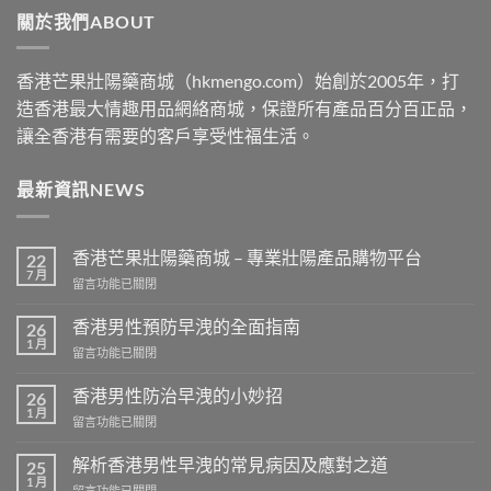
關於我們ABOUT
$2500
香港芒果壯陽藥商城（hkmengo.com）始創於2005年，打
造香港最大情趣用品網絡商城，保證所有產品百分百正品，
讓全香港有需要的客戶享受性福生活。
最新資訊NEWS
香港芒果壯陽藥商城 – 專業壯陽產品購物平台
22
7 月
在
留言功能已關閉
〈香
港
香港男性預防早洩的全面指南
26
芒
1 月
在
留言功能已關閉
果
〈香
壯
港
香港男性防治早洩的小妙招
陽
26
男
1 月
藥
在
留言功能已關閉
性
商
〈香
預
城
港
解析香港男性早洩的常見病因及應對之道
防
25
–
男
1 月
早
專
在
留言功能已關閉