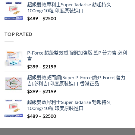
超級雙效犀利士Super Tadarise 勃起持久
$799
100mg/10粒 印度原裝進口
through
Price
$
489
–
$
2500
$2099
range:
$489
TOP RATED
through
$2500
P-Force 超級雙效威而鋼加強版 藍P 普力吉 必利
吉
Price
$
399
–
$
2199
range:
超級雙效威而鋼|Super P-Force|綠P-Force|普力
$399
吉|必利吉|印度原裝進口|香港正品
through
Price
$
399
–
$
2199
$2199
range:
超級雙效犀利士Super Tadarise 勃起持久
$399
100mg/10粒 印度原裝進口
through
Price
$
489
–
$
2500
$2199
range:
$489
through