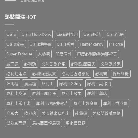
性
洩
業
〈解
防
的
壯
析
治
全
陽
香
熱點關注HOT
早
面
產
港
洩
指
品
男
的
南〉
購
性
小
Cialis
Cialis HongKong
Cialis副作用
Cialis吃法
Cialis官網
中
物
早
妙
平
洩
招〉
Cialis效果
Cialis說明書
Cialis香港
Hamer candy
P-Force
台〉
的
中
中
常
Super Tadarise
人參糖
印度偉哥
印度必利勁香港哪裡買
見
病
威而鋼
必利勁
必利勁副作用
必利勁屈臣氏
必利勁效果
因
及
必利勁用法
必利勁邊度買
必利勁香港藥房
必利吉
悍馬紅糖
應
汗馬糖
漢馬糖
犀利士
犀利士20mg
犀利士副作用
對
之
犀利士吃法
犀利士屈臣氏
犀利士效果
犀利士藥店
道〉
中
犀利士說明書
犀利士超級雙效片
犀利士邊度買
犀利士香港買
立威大
精力糖
美國禮來犀利士
能量糖
超級雙效威而鋼
雙效威而鋼
馬來西亞悍馬糖
馬來西亞糖