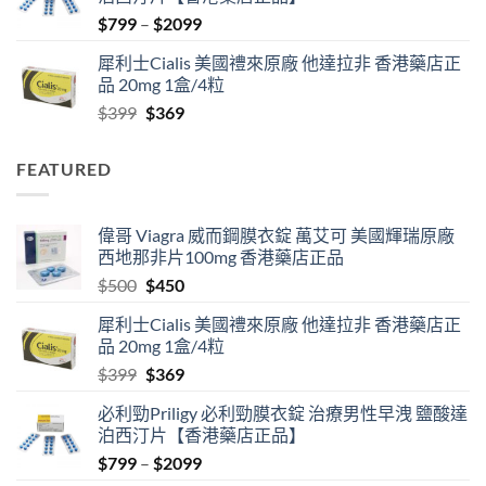
$500.
$450.
Price
$
799
–
$
2099
range:
犀利士Cialis 美國禮來原廠 他達拉非 香港藥店正
$799
品 20mg 1盒/4粒
through
Original
Current
$
399
$
369
$2099
price
price
was:
is:
FEATURED
$399.
$369.
偉哥 Viagra 威而鋼膜衣錠 萬艾可 美國輝瑞原廠
西地那非片100mg 香港藥店正品
Original
Current
$
500
$
450
price
price
犀利士Cialis 美國禮來原廠 他達拉非 香港藥店正
was:
is:
品 20mg 1盒/4粒
$500.
$450.
Original
Current
$
399
$
369
price
price
必利勁Priligy 必利勁膜衣錠 治療男性早洩 鹽酸達
was:
is:
泊西汀片【香港藥店正品】
$399.
$369.
Price
$
799
–
$
2099
range: