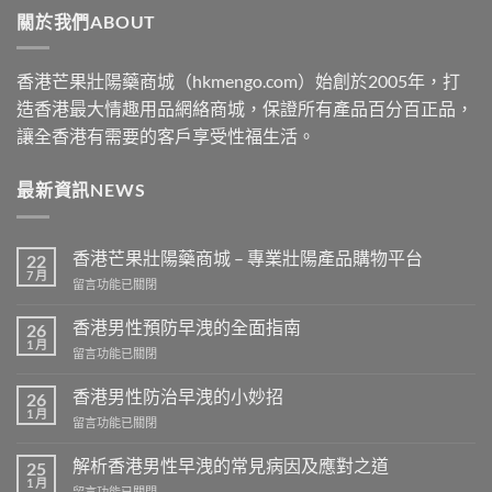
關於我們ABOUT
$2500
香港芒果壯陽藥商城（hkmengo.com）始創於2005年，打
造香港最大情趣用品網絡商城，保證所有產品百分百正品，
讓全香港有需要的客戶享受性福生活。
最新資訊NEWS
香港芒果壯陽藥商城 – 專業壯陽產品購物平台
22
7 月
在
留言功能已關閉
〈香
港
香港男性預防早洩的全面指南
26
芒
1 月
在
留言功能已關閉
果
〈香
壯
港
香港男性防治早洩的小妙招
陽
26
男
1 月
藥
在
留言功能已關閉
性
商
〈香
預
城
港
解析香港男性早洩的常見病因及應對之道
防
25
–
男
1 月
早
專
在
留言功能已關閉