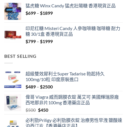
$429
猛虎糖 Winx Candy 猛虎壯陽糖 香港現貨正品
through
Price
$
699
–
$
1899
$1849
range:
$699
印尼红糖 Misteri Candy 人參咖啡糖 咖啡糖 耐力
through
糖 30/1盒 香港現貨正品
$1899
Price
$
799
–
$
1999
range:
$799
BEST SELLING
through
$1999
超級雙效犀利士Super Tadarise 勃起持久
100mg/10粒 印度原裝進口
Price
$
489
–
$
2500
range:
偉哥 Viagra 威而鋼膜衣錠 萬艾可 美國輝瑞原廠
$489
西地那非片100mg 香港藥店正品
through
Original
Current
$
500
$
450
$2500
price
price
必利勁Priligy 必利勁膜衣錠 治療男性早洩 鹽酸達
was:
is:
泊西汀片【香港藥店正品】