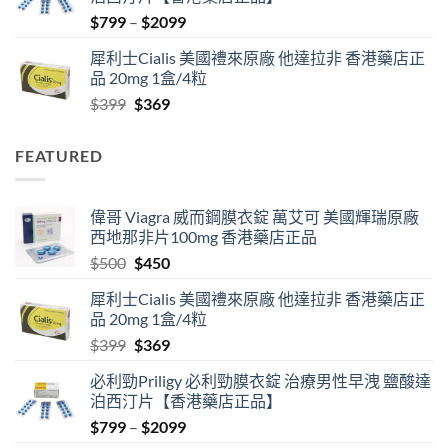
$500.
$450.
Price
$
799
–
$
2099
range:
犀利士Cialis 美國禮來原廠 他達拉非 香港藥店正
$799
品 20mg 1盒/4粒
through
Original
Current
$
399
$
369
$2099
price
price
was:
is:
FEATURED
$399.
$369.
偉哥 Viagra 威而鋼膜衣錠 萬艾可 美國輝瑞原廠
西地那非片100mg 香港藥店正品
Original
Current
$
500
$
450
price
price
犀利士Cialis 美國禮來原廠 他達拉非 香港藥店正
was:
is:
品 20mg 1盒/4粒
$500.
$450.
Original
Current
$
399
$
369
price
price
必利勁Priligy 必利勁膜衣錠 治療男性早洩 鹽酸達
was:
is:
泊西汀片【香港藥店正品】
$399.
$369.
Price
$
799
–
$
2099
range: