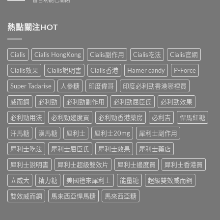
性
洩
業
〈解
防
的
壯
析
治
全
陽
香
熱點關注HOT
早
面
產
港
洩
指
品
男
的
南〉
購
性
小
Cialis
Cialis HongKong
Cialis副作用
Cialis吃法
Cialis官網
中
物
早
妙
平
洩
招〉
Cialis效果
Cialis說明書
Cialis香港
Hamer candy
P-Force
台〉
的
中
中
常
Super Tadarise
人參糖
印度偉哥
印度必利勁香港哪裡買
見
病
威而鋼
必利勁
必利勁副作用
必利勁屈臣氏
必利勁效果
因
及
必利勁用法
必利勁邊度買
必利勁香港藥房
必利吉
悍馬紅糖
應
汗馬糖
漢馬糖
犀利士
犀利士20mg
犀利士副作用
對
之
犀利士吃法
犀利士屈臣氏
犀利士效果
犀利士藥店
道〉
中
犀利士說明書
犀利士超級雙效片
犀利士邊度買
犀利士香港買
立威大
精力糖
美國禮來犀利士
能量糖
超級雙效威而鋼
雙效威而鋼
馬來西亞悍馬糖
馬來西亞糖