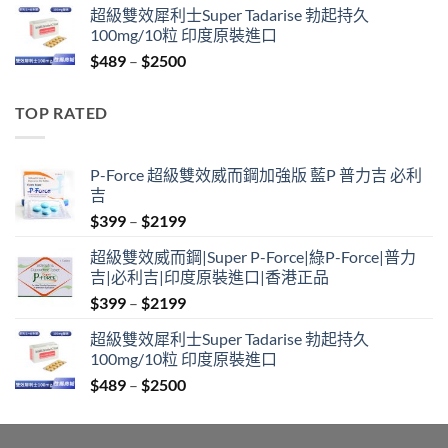
超級雙效犀利士Super Tadarise 勃起持久
$799
100mg/10粒 印度原裝進口
through
Price
$
489
–
$
2500
$2099
range:
$489
TOP RATED
through
$2500
P-Force 超級雙效威而鋼加強版 藍P 普力吉 必利
吉
Price
$
399
–
$
2199
range:
超級雙效威而鋼|Super P-Force|綠P-Force|普力
$399
吉|必利吉|印度原裝進口|香港正品
through
Price
$
399
–
$
2199
$2199
range:
超級雙效犀利士Super Tadarise 勃起持久
$399
100mg/10粒 印度原裝進口
through
Price
$
489
–
$
2500
$2199
range:
$489
through