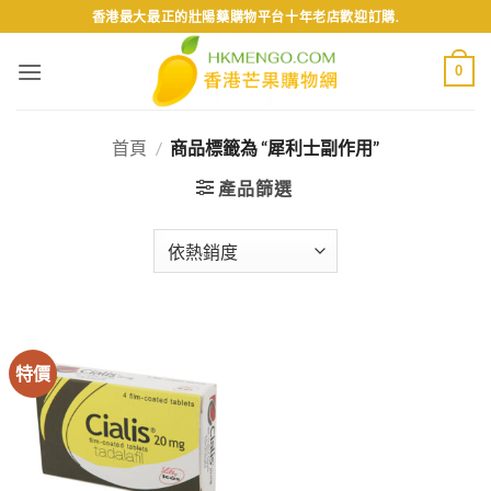
Skip
香港最大最正的壯陽藥購物平台十年老店歡迎訂購.
to
content
0
首頁
/
商品標籤為 “犀利士副作用”
產品篩選
特價