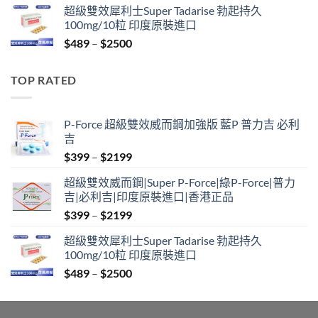
超級雙效犀利士Super Tadarise 勃起持久
$799
100mg/10粒 印度原裝進口
through
Price
$
489
–
$
2500
$2099
range:
$489
TOP RATED
through
$2500
P-Force 超級雙效威而鋼加強版 藍P 普力吉 必利
吉
Price
$
399
–
$
2199
range:
超級雙效威而鋼|Super P-Force|綠P-Force|普力
$399
吉|必利吉|印度原裝進口|香港正品
through
Price
$
399
–
$
2199
$2199
range:
超級雙效犀利士Super Tadarise 勃起持久
$399
100mg/10粒 印度原裝進口
through
Price
$
489
–
$
2500
$2199
range:
$489
through