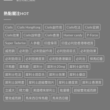
性
洩
業
〈解
防
的
壯
析
治
全
陽
香
熱點關注HOT
早
面
產
港
洩
指
品
男
的
南〉
購
性
小
Cialis
Cialis HongKong
Cialis副作用
Cialis吃法
Cialis官網
中
物
早
妙
平
洩
招〉
Cialis效果
Cialis說明書
Cialis香港
Hamer candy
P-Force
台〉
的
中
中
常
Super Tadarise
人參糖
印度偉哥
印度必利勁香港哪裡買
見
病
威而鋼
必利勁
必利勁副作用
必利勁屈臣氏
必利勁效果
因
及
必利勁用法
必利勁邊度買
必利勁香港藥房
必利吉
悍馬紅糖
應
汗馬糖
漢馬糖
犀利士
犀利士20mg
犀利士副作用
對
之
犀利士吃法
犀利士屈臣氏
犀利士效果
犀利士藥店
道〉
中
犀利士說明書
犀利士超級雙效片
犀利士邊度買
犀利士香港買
立威大
精力糖
美國禮來犀利士
能量糖
超級雙效威而鋼
雙效威而鋼
馬來西亞悍馬糖
馬來西亞糖