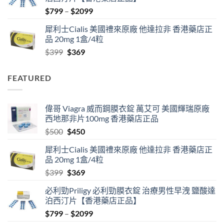
$500.
$450.
Price
$
799
–
$
2099
range:
犀利士Cialis 美國禮來原廠 他達拉非 香港藥店正
$799
品 20mg 1盒/4粒
through
Original
Current
$
399
$
369
$2099
price
price
was:
is:
FEATURED
$399.
$369.
偉哥 Viagra 威而鋼膜衣錠 萬艾可 美國輝瑞原廠
西地那非片100mg 香港藥店正品
Original
Current
$
500
$
450
price
price
犀利士Cialis 美國禮來原廠 他達拉非 香港藥店正
was:
is:
品 20mg 1盒/4粒
$500.
$450.
Original
Current
$
399
$
369
price
price
必利勁Priligy 必利勁膜衣錠 治療男性早洩 鹽酸達
was:
is:
泊西汀片【香港藥店正品】
$399.
$369.
Price
$
799
–
$
2099
range: