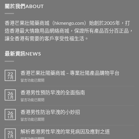
關於我們ABOUT
$2500
香港芒果壯陽藥商城（hkmengo.com）始創於2005年，打
造香港最大情趣用品網絡商城，保證所有產品百分百正品，
讓全香港有需要的客戶享受性福生活。
最新資訊NEWS
香港芒果壯陽藥商城 – 專業壯陽產品購物平台
22
7 月
在
留言功能已關閉
〈香
港
香港男性預防早洩的全面指南
26
芒
1 月
在
留言功能已關閉
果
〈香
壯
港
香港男性防治早洩的小妙招
陽
26
男
1 月
藥
在
留言功能已關閉
性
商
〈香
預
城
港
解析香港男性早洩的常見病因及應對之道
防
25
–
男
1 月
早
專
在
留言功能已關閉