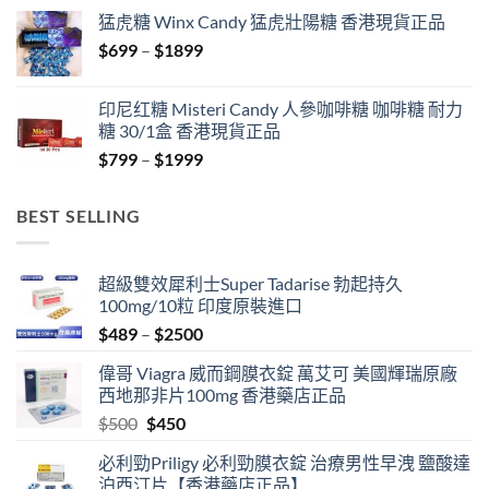
$429
猛虎糖 Winx Candy 猛虎壯陽糖 香港現貨正品
through
Price
$
699
–
$
1899
$1849
range:
$699
印尼红糖 Misteri Candy 人參咖啡糖 咖啡糖 耐力
through
糖 30/1盒 香港現貨正品
$1899
Price
$
799
–
$
1999
range:
$799
BEST SELLING
through
$1999
超級雙效犀利士Super Tadarise 勃起持久
100mg/10粒 印度原裝進口
Price
$
489
–
$
2500
range:
偉哥 Viagra 威而鋼膜衣錠 萬艾可 美國輝瑞原廠
$489
西地那非片100mg 香港藥店正品
through
Original
Current
$
500
$
450
$2500
price
price
必利勁Priligy 必利勁膜衣錠 治療男性早洩 鹽酸達
was:
is:
泊西汀片【香港藥店正品】