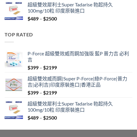
超級雙效犀利士Super Tadarise 勃起持久
$799
100mg/10粒 印度原裝進口
through
Price
$
489
–
$
2500
$2099
range:
$489
TOP RATED
through
$2500
P-Force 超級雙效威而鋼加強版 藍P 普力吉 必利
吉
Price
$
399
–
$
2199
range:
超級雙效威而鋼|Super P-Force|綠P-Force|普力
$399
吉|必利吉|印度原裝進口|香港正品
through
Price
$
399
–
$
2199
$2199
range:
超級雙效犀利士Super Tadarise 勃起持久
$399
100mg/10粒 印度原裝進口
through
Price
$
489
–
$
2500
$2199
range:
$489
through