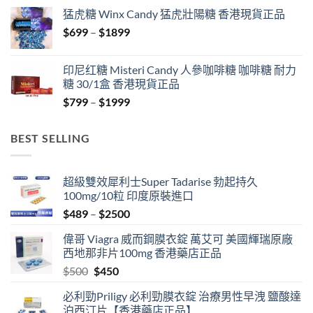
$429
猛虎糖 Winx Candy 猛虎壯陽糖 香港現貨正品
through
Price
$
699
–
$
1899
$1849
range:
$699
印尼红糖 Misteri Candy 人參咖啡糖 咖啡糖 耐力
through
糖 30/1盒 香港現貨正品
$1899
Price
$
799
–
$
1999
range:
$799
BEST SELLING
through
$1999
超級雙效犀利士Super Tadarise 勃起持久
100mg/10粒 印度原裝進口
Price
$
489
–
$
2500
range:
偉哥 Viagra 威而鋼膜衣錠 萬艾可 美國輝瑞原廠
$489
西地那非片100mg 香港藥店正品
through
Original
Current
$
500
$
450
$2500
price
price
必利勁Priligy 必利勁膜衣錠 治療男性早洩 鹽酸達
was:
is:
泊西汀片【香港藥店正品】