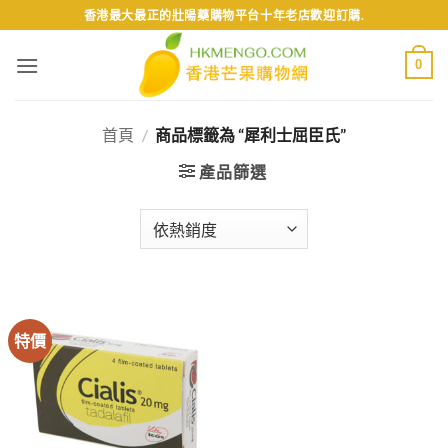
Skip
香港最大最正的壯陽藥購物平台十年老店歡迎訂購.
to
content
0
首頁
/
商品標籤為 “犀利士屈臣氏”
產品篩選
特價