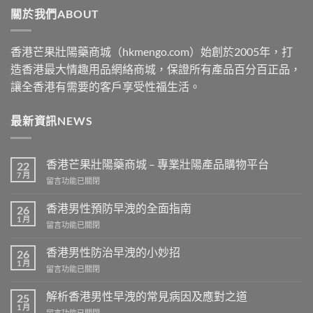
關於我們ABOUT
$2500
香港芒果壯陽藥商城（hkmengo.com）始創於2005年，打
造香港最大情趣用品網絡商城，保證所有產品百分百正品，
讓全香港有需要的客戶享受性福生活。
最新資訊NEWS
香港芒果壯陽藥商城 – 專業壯陽產品購物平台
22
7 月
在
留言功能已關閉
〈香
港
香港男性預防早洩的全面指南
26
芒
1 月
在
留言功能已關閉
果
〈香
壯
港
香港男性防治早洩的小妙招
陽
26
男
1 月
藥
在
留言功能已關閉
性
商
〈香
預
城
港
解析香港男性早洩的常見病因及應對之道
防
25
–
男
1 月
早
專
在
留言功能已關閉