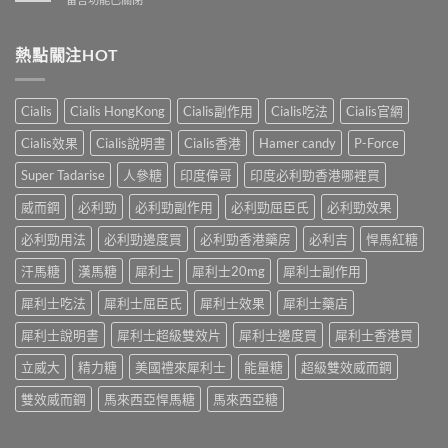
性
洩
業
〈解
防
的
壯
析
治
全
陽
香
熱點關注HOT
早
面
產
港
洩
指
品
男
的
南〉
購
性
小
Cialis
Cialis HongKong
Cialis副作用
Cialis吃法
Cialis官網
中
物
早
妙
平
洩
招〉
Cialis效果
Cialis說明書
Cialis香港
Hamer candy
P-Force
台〉
的
中
中
常
Super Tadarise
人參糖
印度偉哥
印度必利勁香港哪裡買
見
病
威而鋼
必利勁
必利勁副作用
必利勁屈臣氏
必利勁效果
因
及
必利勁用法
必利勁邊度買
必利勁香港藥房
必利吉
悍馬紅糖
應
汗馬糖
漢馬糖
犀利士
犀利士20mg
犀利士副作用
對
之
犀利士吃法
犀利士屈臣氏
犀利士效果
犀利士藥店
道〉
中
犀利士說明書
犀利士超級雙效片
犀利士邊度買
犀利士香港買
立威大
精力糖
美國禮來犀利士
能量糖
超級雙效威而鋼
雙效威而鋼
馬來西亞悍馬糖
馬來西亞糖