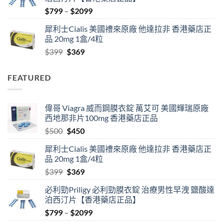
$500.
$450.
Price
$
799
–
$
2099
range:
犀利士Cialis 美國禮來原廠 他達拉非 香港藥店正
$799
品 20mg 1盒/4粒
through
Original
Current
$
399
$
369
$2099
price
price
was:
is:
FEATURED
$399.
$369.
偉哥 Viagra 威而鋼膜衣錠 萬艾可 美國輝瑞原廠
西地那非片100mg 香港藥店正品
Original
Current
$
500
$
450
price
price
犀利士Cialis 美國禮來原廠 他達拉非 香港藥店正
was:
is:
品 20mg 1盒/4粒
$500.
$450.
Original
Current
$
399
$
369
price
price
必利勁Priligy 必利勁膜衣錠 治療男性早洩 鹽酸達
was:
is:
泊西汀片【香港藥店正品】
$399.
$369.
Price
$
799
–
$
2099
range: