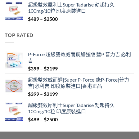
超級雙效犀利士Super Tadarise 勃起持久
$799
100mg/10粒 印度原裝進口
through
Price
$
489
–
$
2500
$2099
range:
$489
TOP RATED
through
$2500
P-Force 超級雙效威而鋼加強版 藍P 普力吉 必利
吉
Price
$
399
–
$
2199
range:
超級雙效威而鋼|Super P-Force|綠P-Force|普力
$399
吉|必利吉|印度原裝進口|香港正品
through
Price
$
399
–
$
2199
$2199
range:
超級雙效犀利士Super Tadarise 勃起持久
$399
100mg/10粒 印度原裝進口
through
Price
$
489
–
$
2500
$2199
range:
$489
through