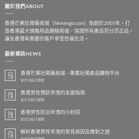
關於我們ABOUT
$2500
香港芒果壯陽藥商城（hkmengo.com）始創於2005年，打
造香港最大情趣用品網絡商城，保證所有產品百分百正品，
讓全香港有需要的客戶享受性福生活。
最新資訊NEWS
香港芒果壯陽藥商城 – 專業壯陽產品購物平台
22
7 月
在
留言功能已關閉
〈香
港
香港男性預防早洩的全面指南
26
芒
1 月
在
留言功能已關閉
果
〈香
壯
港
香港男性防治早洩的小妙招
陽
26
男
1 月
藥
在
留言功能已關閉
性
商
〈香
預
城
港
解析香港男性早洩的常見病因及應對之道
防
25
–
男
1 月
早
專
在
留言功能已關閉