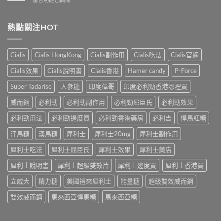
性
洩
業
〈解
防
的
壯
析
治
全
陽
香
熱點關注HOT
早
面
產
港
洩
指
品
男
的
南〉
購
性
小
Cialis
Cialis HongKong
Cialis副作用
Cialis吃法
Cialis官網
中
物
早
妙
平
洩
招〉
Cialis效果
Cialis說明書
Cialis香港
Hamer candy
P-Force
台〉
的
中
中
常
Super Tadarise
人參糖
印度偉哥
印度必利勁香港哪裡買
見
病
威而鋼
必利勁
必利勁副作用
必利勁屈臣氏
必利勁效果
因
及
必利勁用法
必利勁邊度買
必利勁香港藥房
必利吉
悍馬紅糖
應
汗馬糖
漢馬糖
犀利士
犀利士20mg
犀利士副作用
對
之
犀利士吃法
犀利士屈臣氏
犀利士效果
犀利士藥店
道〉
中
犀利士說明書
犀利士超級雙效片
犀利士邊度買
犀利士香港買
立威大
精力糖
美國禮來犀利士
能量糖
超級雙效威而鋼
雙效威而鋼
馬來西亞悍馬糖
馬來西亞糖