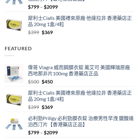
$500.
$450.
Price
$
799
–
$
2099
range:
犀利士Cialis 美國禮來原廠 他達拉非 香港藥店正
$799
品 20mg 1盒/4粒
through
Original
Current
$
399
$
369
$2099
price
price
was:
is:
FEATURED
$399.
$369.
偉哥 Viagra 威而鋼膜衣錠 萬艾可 美國輝瑞原廠
西地那非片100mg 香港藥店正品
Original
Current
$
500
$
450
price
price
犀利士Cialis 美國禮來原廠 他達拉非 香港藥店正
was:
is:
品 20mg 1盒/4粒
$500.
$450.
Original
Current
$
399
$
369
price
price
必利勁Priligy 必利勁膜衣錠 治療男性早洩 鹽酸達
was:
is:
泊西汀片【香港藥店正品】
$399.
$369.
Price
$
799
–
$
2099
range: