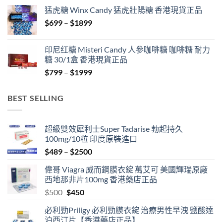
$429
猛虎糖 Winx Candy 猛虎壯陽糖 香港現貨正品
through
Price
$
699
–
$
1899
$1849
range:
$699
印尼红糖 Misteri Candy 人參咖啡糖 咖啡糖 耐力
through
糖 30/1盒 香港現貨正品
$1899
Price
$
799
–
$
1999
range:
$799
BEST SELLING
through
$1999
超級雙效犀利士Super Tadarise 勃起持久
100mg/10粒 印度原裝進口
Price
$
489
–
$
2500
range:
偉哥 Viagra 威而鋼膜衣錠 萬艾可 美國輝瑞原廠
$489
西地那非片100mg 香港藥店正品
through
Original
Current
$
500
$
450
$2500
price
price
必利勁Priligy 必利勁膜衣錠 治療男性早洩 鹽酸達
was:
is:
泊西汀片【香港藥店正品】