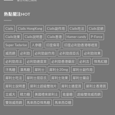
性
洩
業
〈解
防
的
壯
析
治
全
陽
香
熱點關注HOT
早
面
產
港
洩
指
品
男
的
南〉
購
性
小
Cialis
Cialis HongKong
Cialis副作用
Cialis吃法
Cialis官網
中
物
早
妙
平
洩
招〉
Cialis效果
Cialis說明書
Cialis香港
Hamer candy
P-Force
台〉
的
中
中
常
Super Tadarise
人參糖
印度偉哥
印度必利勁香港哪裡買
見
病
威而鋼
必利勁
必利勁副作用
必利勁屈臣氏
必利勁效果
因
及
必利勁用法
必利勁邊度買
必利勁香港藥房
必利吉
悍馬紅糖
應
汗馬糖
漢馬糖
犀利士
犀利士20mg
犀利士副作用
對
之
犀利士吃法
犀利士屈臣氏
犀利士效果
犀利士藥店
道〉
中
犀利士說明書
犀利士超級雙效片
犀利士邊度買
犀利士香港買
立威大
精力糖
美國禮來犀利士
能量糖
超級雙效威而鋼
雙效威而鋼
馬來西亞悍馬糖
馬來西亞糖