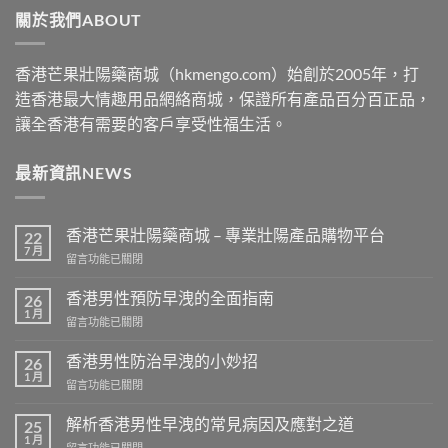
關於我們ABOUT
$2500
香港芒果壯陽藥商城（hkmengo.com）始創於2005年，打
造香港最大情趣用品網絡商城，保證所有產品百分百正品，
讓全香港有需要的客戶享受性福生活。
最新資訊NEWS
香港芒果壯陽藥商城 – 專業壯陽產品購物平台
22
7 月
在
留言功能已關閉
〈香
港
香港男性預防早洩的全面指南
26
芒
1 月
在
留言功能已關閉
果
〈香
壯
港
香港男性防治早洩的小妙招
陽
26
男
1 月
藥
在
留言功能已關閉
性
商
〈香
預
城
港
解析香港男性早洩的常見病因及應對之道
防
25
–
男
1 月
早
專
在
留言功能已關閉