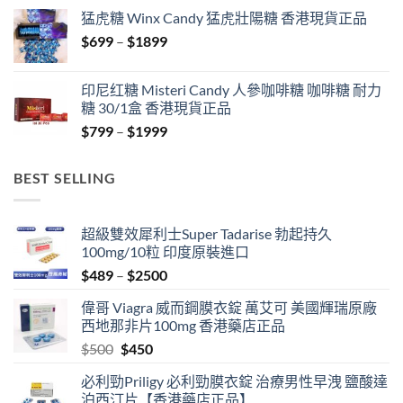
$429
猛虎糖 Winx Candy 猛虎壯陽糖 香港現貨正品
through
Price
$
699
–
$
1899
$1849
range:
$699
印尼红糖 Misteri Candy 人參咖啡糖 咖啡糖 耐力
through
糖 30/1盒 香港現貨正品
$1899
Price
$
799
–
$
1999
range:
$799
BEST SELLING
through
$1999
超級雙效犀利士Super Tadarise 勃起持久
100mg/10粒 印度原裝進口
Price
$
489
–
$
2500
range:
偉哥 Viagra 威而鋼膜衣錠 萬艾可 美國輝瑞原廠
$489
西地那非片100mg 香港藥店正品
through
Original
Current
$
500
$
450
$2500
price
price
必利勁Priligy 必利勁膜衣錠 治療男性早洩 鹽酸達
was:
is:
泊西汀片【香港藥店正品】