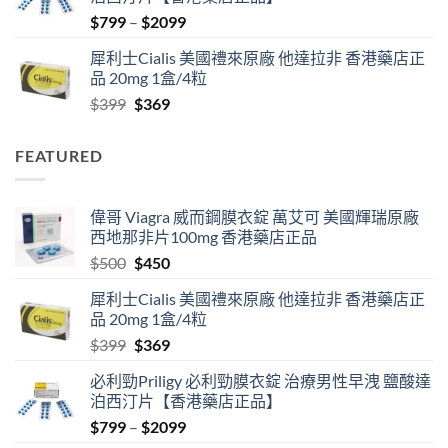
$500.
$450.
Price
$
799
–
$
2099
range:
犀利士Cialis 美國禮來原廠 他達拉非 香港藥店正
$799
品 20mg 1盒/4粒
through
Original
Current
$
399
$
369
$2099
price
price
was:
is:
FEATURED
$399.
$369.
偉哥 Viagra 威而鋼膜衣錠 萬艾可 美國輝瑞原廠
西地那非片100mg 香港藥店正品
Original
Current
$
500
$
450
price
price
犀利士Cialis 美國禮來原廠 他達拉非 香港藥店正
was:
is:
品 20mg 1盒/4粒
$500.
$450.
Original
Current
$
399
$
369
price
price
必利勁Priligy 必利勁膜衣錠 治療男性早洩 鹽酸達
was:
is:
泊西汀片【香港藥店正品】
$399.
$369.
Price
$
799
–
$
2099
range: