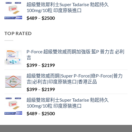
超級雙效犀利士Super Tadarise 勃起持久
$799
100mg/10粒 印度原裝進口
through
Price
$
489
–
$
2500
$2099
range:
$489
TOP RATED
through
$2500
P-Force 超級雙效威而鋼加強版 藍P 普力吉 必利
吉
Price
$
399
–
$
2199
range:
超級雙效威而鋼|Super P-Force|綠P-Force|普力
$399
吉|必利吉|印度原裝進口|香港正品
through
Price
$
399
–
$
2199
$2199
range:
超級雙效犀利士Super Tadarise 勃起持久
$399
100mg/10粒 印度原裝進口
through
Price
$
489
–
$
2500
$2199
range:
$489
through