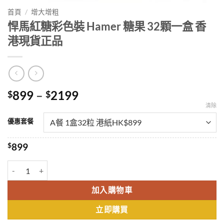
首頁
/
增大增粗
悍馬紅糖彩色裝 Hamer 糖果 32顆一盒 香
港現貨正品
Price
899
–
2199
$
$
range:
清除
$899
優惠套餐
through
$2199
$
899
悍馬紅糖彩色裝 Hamer 糖果 32顆一盒 香港現貨正品 數量
加入購物車
立即購買