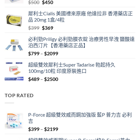
Original
Current
$
500
$
450
price
price
犀利士Cialis 美國禮來原廠 他達拉非 香港藥店正
was:
is:
品 20mg 1盒/4粒
$500.
$450.
Original
Current
$
399
$
369
price
price
必利勁Priligy 必利勁膜衣錠 治療男性早洩 鹽酸達
was:
is:
泊西汀片【香港藥店正品】
$399.
$369.
Price
$
799
–
$
2099
range:
超級雙效犀利士Super Tadarise 勃起持久
$799
100mg/10粒 印度原裝進口
through
Price
$
489
–
$
2500
$2099
range:
$489
TOP RATED
through
$2500
P-Force 超級雙效威而鋼加強版 藍P 普力吉 必利
吉
Price
$
399
–
$
2199
range: