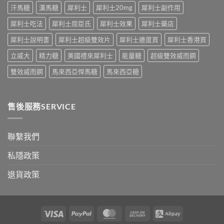
汗馬糖
漢馬糖
犀利士
犀利士20mg
犀利士副作用
對
之
犀利士吃法
犀利士屈臣氏
犀利士效果
犀利士藥店
道〉
中
犀利士說明書
犀利士超級雙效片
犀利士邊度買
犀利士香港買
立威大
精力糖
美國禮來犀利士
能量糖
超級雙效威而鋼
雙效威而鋼
馬來西亞悍馬糖
馬來西亞糖
售後服務SERVICE
聯繫我們
私隱政策
退貨政策
Visa
PayPal
MasterCard
Cash
Alipay