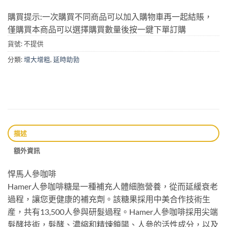
購買提示:一次購買不同商品可以加入購物車再一起結賬，
僅購買本商品可以選擇購買數量後按一鍵下單訂購
貨號:
不提供
分類:
增大增粗
,
延時助勃
描述
額外資訊
悍馬人參咖啡
Hamer人參咖啡糖是一種補充人體細胞營養，從而延緩衰老
過程，讓您更健康的補充劑。該糖果採用中美合作技術生
産，共有13,500人參與研髮過程。Hamer人參咖啡採用尖端
髮酵技術，髮酵、濃縮和精煉鎖陽、人參的活性成分，以及