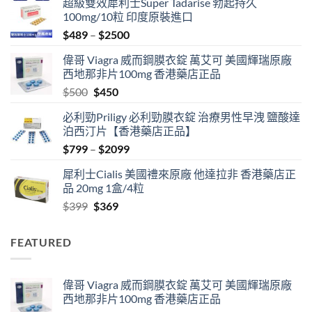
超級雙效犀利士Super Tadarise 勃起持久
100mg/10粒 印度原裝進口
Price
$
489
–
$
2500
range:
偉哥 Viagra 威而鋼膜衣錠 萬艾可 美國輝瑞原廠
$489
西地那非片100mg 香港藥店正品
through
Original
Current
$
500
$
450
$2500
price
price
必利勁Priligy 必利勁膜衣錠 治療男性早洩 鹽酸達
was:
is:
泊西汀片【香港藥店正品】
$500.
$450.
Price
$
799
–
$
2099
range:
犀利士Cialis 美國禮來原廠 他達拉非 香港藥店正
$799
品 20mg 1盒/4粒
through
Original
Current
$
399
$
369
$2099
price
price
was:
is:
FEATURED
$399.
$369.
偉哥 Viagra 威而鋼膜衣錠 萬艾可 美國輝瑞原廠
西地那非片100mg 香港藥店正品