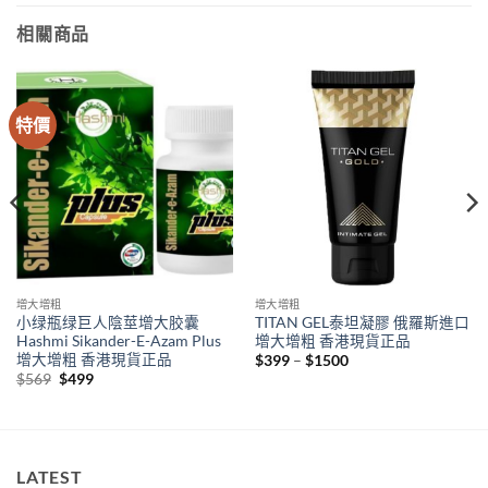
相關商品
特價
增大增粗
增大增粗
小绿瓶绿巨人陰莖增大胶囊
TITAN GEL泰坦凝膠 俄羅斯進口
Hashmi Sikander-E-Azam Plus
增大增粗 香港現貨正品
增大增粗 香港現貨正品
Price
$
399
–
$
1500
range:
Original
Current
$
569
$
499
$399
price
price
through
was:
is:
$1500
$569.
$499.
LATEST