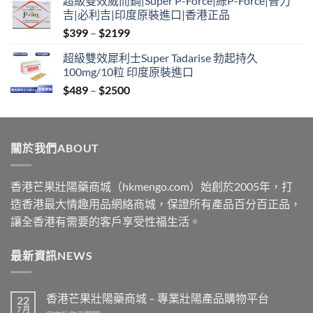
超級雙效威而鋼|Super P-Force|綠P-Force|普力
$399
吉|必利吉|印度原裝進口|香港正品
through
Price
$
399
–
$
2199
$2199
range:
超級雙效犀利士Super Tadarise 勃起持久
$399
100mg/10粒 印度原裝進口
through
Price
$
489
–
$
2500
$2199
range:
$489
through
關於我們ABOUT
$2500
香港芒果壯陽藥商城（hkmengo.com）始創於2005年，打
造香港最大情趣用品網絡商城，保證所有產品百分百正品，
讓全香港有需要的客戶享受性福生活。
最新資訊NEWS
香港芒果壯陽藥商城 – 專業壯陽產品購物平台
22
7 月