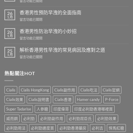
在
留言功能已關閉
〈香
港
香港男性預防早洩的全面指南
26
芒
1 月
在
留言功能已關閉
果
〈香
壯
港
香港男性防治早洩的小妙招
陽
26
男
1 月
藥
在
留言功能已關閉
性
商
〈香
預
城
港
解析香港男性早洩的常見病因及應對之道
防
25
–
男
1 月
早
專
在
留言功能已關閉
性
洩
業
〈解
防
的
壯
析
治
全
陽
香
熱點關注HOT
早
面
產
港
洩
指
品
男
的
南〉
購
性
小
Cialis
Cialis HongKong
Cialis副作用
Cialis吃法
Cialis官網
中
物
早
妙
平
洩
招〉
Cialis效果
Cialis說明書
Cialis香港
Hamer candy
P-Force
台〉
的
中
中
常
Super Tadarise
人參糖
印度偉哥
印度必利勁香港哪裡買
見
病
威而鋼
必利勁
必利勁副作用
必利勁屈臣氏
必利勁效果
因
及
必利勁用法
必利勁邊度買
必利勁香港藥房
必利吉
悍馬紅糖
應