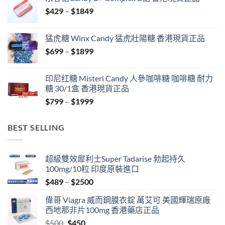
through
Price
$
429
–
$
1849
$1999
range:
$429
猛虎糖 Winx Candy 猛虎壯陽糖 香港現貨正品
through
Price
$
699
–
$
1899
$1849
range:
$699
印尼红糖 Misteri Candy 人參咖啡糖 咖啡糖 耐力
through
糖 30/1盒 香港現貨正品
$1899
Price
$
799
–
$
1999
range:
$799
BEST SELLING
through
$1999
超級雙效犀利士Super Tadarise 勃起持久
100mg/10粒 印度原裝進口
Price
$
489
–
$
2500
range:
偉哥 Viagra 威而鋼膜衣錠 萬艾可 美國輝瑞原廠
$489
西地那非片100mg 香港藥店正品
through
Original
Current
$
500
$
450
$2500