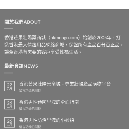
range:
$489
through
關於我們ABOUT
$2500
香港芒果壯陽藥商城（hkmengo.com）始創於2005年，打
造香港最大情趣用品網絡商城，保證所有產品百分百正品，
讓全香港有需要的客戶享受性福生活。
最新資訊NEWS
香港芒果壯陽藥商城 – 專業壯陽產品購物平台
22
7 月
在
留言功能已關閉
〈香
港
香港男性預防早洩的全面指南
26
芒
1 月
在
留言功能已關閉
果
〈香
壯
港
香港男性防治早洩的小妙招
陽
26
男
1 月
藥
在
留言功能已關閉
性