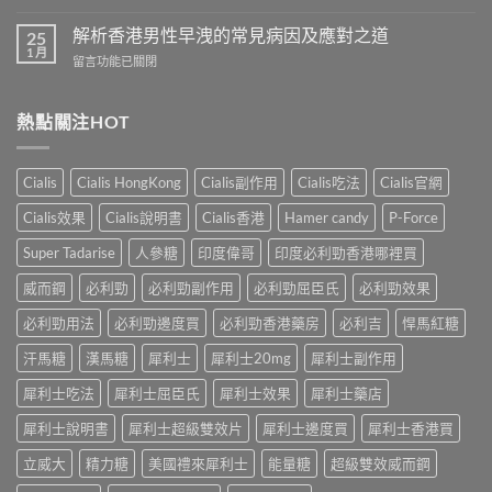
商
〈香
預
城
港
解析香港男性早洩的常見病因及應對之道
防
25
–
男
1 月
早
專
在
留言功能已關閉
性
洩
業
〈解
防
的
壯
析
治
全
陽
香
熱點關注HOT
早
面
產
港
洩
指
品
男
的
南〉
購
性
小
Cialis
Cialis HongKong
Cialis副作用
Cialis吃法
Cialis官網
中
物
早
妙
平
洩
招〉
Cialis效果
Cialis說明書
Cialis香港
Hamer candy
P-Force
台〉
的
中
中
常
Super Tadarise
人參糖
印度偉哥
印度必利勁香港哪裡買
見
病
威而鋼
必利勁
必利勁副作用
必利勁屈臣氏
必利勁效果
因
及
必利勁用法
必利勁邊度買
必利勁香港藥房
必利吉
悍馬紅糖
應
汗馬糖
漢馬糖
犀利士
犀利士20mg
犀利士副作用
對
之
犀利士吃法
犀利士屈臣氏
犀利士效果
犀利士藥店
道〉
中
犀利士說明書
犀利士超級雙效片
犀利士邊度買
犀利士香港買
立威大
精力糖
美國禮來犀利士
能量糖
超級雙效威而鋼