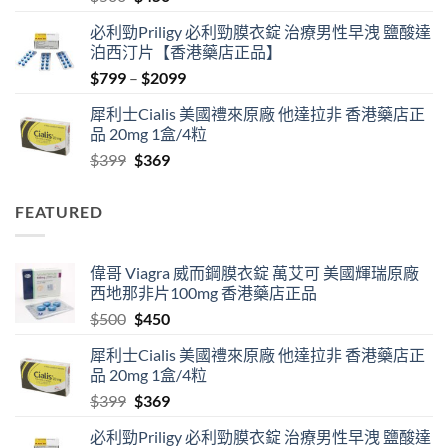
price
price
必利勁Priligy 必利勁膜衣錠 治療男性早洩 鹽酸達
was:
is:
泊西汀片【香港藥店正品】
$500.
$450.
Price
$
799
–
$
2099
range:
犀利士Cialis 美國禮來原廠 他達拉非 香港藥店正
$799
品 20mg 1盒/4粒
through
Original
Current
$
399
$
369
$2099
price
price
was:
is:
FEATURED
$399.
$369.
偉哥 Viagra 威而鋼膜衣錠 萬艾可 美國輝瑞原廠
西地那非片100mg 香港藥店正品
Original
Current
$
500
$
450
price
price
犀利士Cialis 美國禮來原廠 他達拉非 香港藥店正
was:
is:
品 20mg 1盒/4粒
$500.
$450.
Original
Current
$
399
$
369
price
price
必利勁Priligy 必利勁膜衣錠 治療男性早洩 鹽酸達
was:
is: