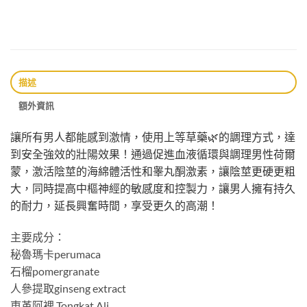
描述
額外資訊
讓所有男人都能感到激情，使用上等草藥🌿的調理方式，達
到安全強效的壯陽效果！通過促進血液循環與調理男性荷爾
蒙，激活陰莖的海綿體活性和睾丸酮激素，讓陰莖更硬更粗
大，同時提高中樞神經的敏感度和控製力，讓男人擁有持久
的耐力，延長興奮時間，享受更久的高潮！
主要成分：
秘魯瑪卡perumaca
石榴pomergranate
人參提取ginseng extract
東革阿裡 Tongkat Ali