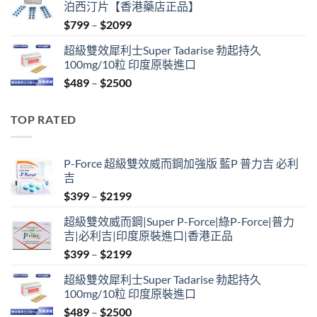
泊西汀片【香港藥店正品】
$399.
$369.
Price
$
799
–
$
2099
range:
超級雙效犀利士Super Tadarise 勃起持久
$799
100mg/10粒 印度原裝進口
through
Price
$
489
–
$
2500
$2099
range:
$489
TOP RATED
through
$2500
P-Force 超級雙效威而鋼加強版 藍P 普力吉 必利
吉
Price
$
399
–
$
2199
range:
超級雙效威而鋼|Super P-Force|綠P-Force|普力
$399
吉|必利吉|印度原裝進口|香港正品
through
Price
$
399
–
$
2199
$2199
range:
超級雙效犀利士Super Tadarise 勃起持久
$399
100mg/10粒 印度原裝進口
through
Price
$
489
–
$
2500
$2199