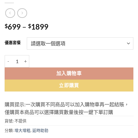
Price
699
–
1899
$
$
range:
$699
優惠套餐
through
$1899
猛虎糖 Winx Candy 猛虎壯陽糖 香港現貨正品 數量
加入購物車
立即購買
購買提示:一次購買不同商品可以加入購物車再一起結賬，
僅購買本商品可以選擇購買數量後按一鍵下單訂購
貨號:
不提供
分類:
增大增粗
,
延時助勃