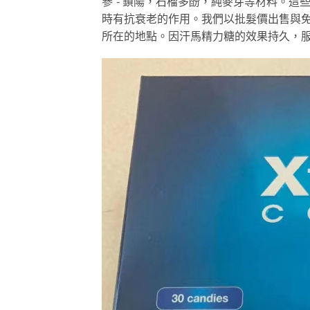
參”- 鎖陽，石榴多酚，純麥芽等材料。
時有抗衰老的作用。我們以批髮價出售與
所在的地點。因汗馬精力糖的效果持久，