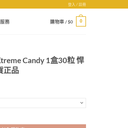
登入 / 註冊
0
戶服務
購物車 /
$
0
eme Candy 1盒30粒 悍
貨正品
gh
9
 1盒30粒 悍馬糖藍糖 香港現貨正品 數量