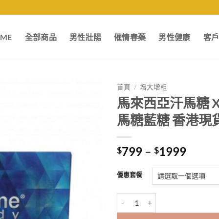
ME
全部商品
男性壯陽
催情春藥
男性健康
客
首頁
/
增大增粗
馬來西亞汗馬糖 Xtr
馬糖藍糖 香港現
Price
799
–
1999
$
$
range:
$799
優惠套餐
throu
$199
馬來西亞汗馬糖 Xtreme Candy