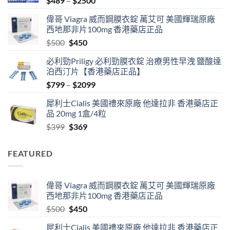
$
489
–
$
2500
range:
偉哥 Viagra 威而鋼膜衣錠 萬艾可 美國輝瑞原廠
$489
西地那非片100mg 香港藥店正品
through
Original
Current
$
500
$
450
$2500
price
price
必利勁Priligy 必利勁膜衣錠 治療男性早洩 鹽酸達
was:
is:
泊西汀片【香港藥店正品】
$500.
$450.
Price
$
799
–
$
2099
range:
犀利士Cialis 美國禮來原廠 他達拉非 香港藥店正
$799
品 20mg 1盒/4粒
through
Original
Current
$
399
$
369
$2099
price
price
was:
is:
FEATURED
$399.
$369.
偉哥 Viagra 威而鋼膜衣錠 萬艾可 美國輝瑞原廠
西地那非片100mg 香港藥店正品
Original
Current
$
500
$
450
price
price
犀利士Cialis 美國禮來原廠 他達拉非 香港藥店正
was:
is: