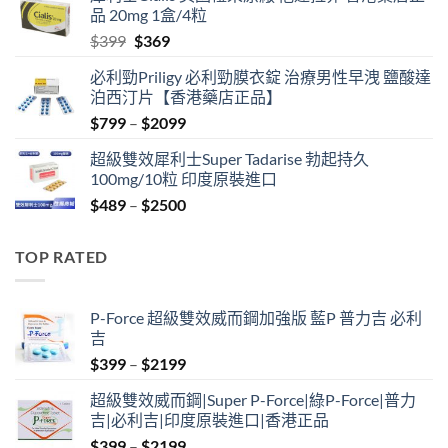
品 20mg 1盒/4粒
$500.
$450.
Original
Current
$
399
$
369
price
price
必利勁Priligy 必利勁膜衣錠 治療男性早洩 鹽酸達
was:
is:
泊西汀片【香港藥店正品】
$399.
$369.
Price
$
799
–
$
2099
range:
超級雙效犀利士Super Tadarise 勃起持久
$799
100mg/10粒 印度原裝進口
through
Price
$
489
–
$
2500
$2099
range:
$489
TOP RATED
through
$2500
P-Force 超級雙效威而鋼加強版 藍P 普力吉 必利
吉
Price
$
399
–
$
2199
range:
超級雙效威而鋼|Super P-Force|綠P-Force|普力
$399
吉|必利吉|印度原裝進口|香港正品
through
Price
$
399
–
$
2199
$2199