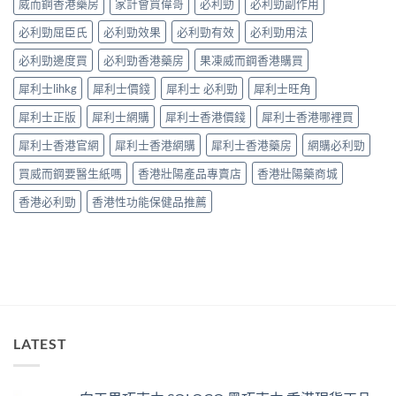
病
威而鋼香港藥房
家計會買偉哥
必利勁
必利勁副作用
效
因
調
必利勁屈臣氏
必利勁效果
必利勁有效
必利勁用法
及
理
應
方
必利勁邊度買
必利勁香港藥房
果凍威而鋼香港購買
對
法〉
之
中
犀利士lihkg
犀利士價錢
犀利士 必利勁
犀利士旺角
道〉
中
犀利士正版
犀利士網購
犀利士香港價錢
犀利士香港哪裡買
犀利士香港官網
犀利士香港網購
犀利士香港藥房
網購必利勁
買威而鋼要醫生紙嗎
香港壯陽產品專賣店
香港壯陽藥商城
香港必利勁
香港性功能保健品推薦
LATEST