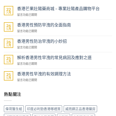
香港芒果壯陽藥商城 – 專業壯陽產品購物平台
22
7 月
在
留言功能已關閉
〈香
港
香港男性預防早洩的全面指南
26
芒
1 月
在
留言功能已關閉
果
〈香
壯
港
香港男性防治早洩的小妙招
陽
26
男
1 月
藥
在
留言功能已關閉
性
商
〈香
預
城
港
解析香港男性早洩的常見病因及應對之道
防
25
–
男
1 月
早
專
在
留言功能已關閉
性
洩
業
〈解
防
的
壯
析
香港男性早洩的有效調理方法
治
25
全
陽
香
1 月
早
面
在
留言功能已關閉
產
港
洩
指
〈香
品
男
的
南〉
港
購
性
小
中
男
熱點關注
物
早
妙
性
平
洩
招〉
早
台〉
的
中
洩
中
常
偉哥醫生紙
印度必利勁香港哪裡買
威而鋼正品香港藥房
的
見
有