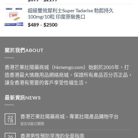
range:
超級雙效犀利士Super Tadarise 勃起持久
$399
100mg/10粒 印度原裝進口
through
Price
$
489
–
$
2500
$2199
range:
$489
through
關於我們ABOUT
$2500
香港芒果壯陽藥商城（hkmengo.com）始創於2005年，打
造香港最大情趣用品網絡商城，保證所有產品百分百正品，
讓全香港有需要的客戶享受性福生活。
最新資訊NEWS
香港芒果壯陽藥商城 – 專業壯陽產品購物平台
22
7 月
在
留言功能已關閉
〈香
港
香港男性預防早洩的全面指南
26