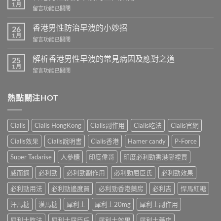
芒
1 月
在
留言功能已關閉
果
〈香
壯
港
香港男性防治早洩的小妙招
陽
26
男
1 月
藥
在
留言功能已關閉
性
商
〈香
預
城
港
解析香港男性早洩的常見病因及應對之道
防
25
–
男
1 月
早
專
在
留言功能已關閉
性
洩
業
〈解
防
的
壯
析
治
全
陽
香
熱點關注HOT
早
面
產
港
洩
指
品
男
的
南〉
購
性
小
Cialis
Cialis HongKong
Cialis副作用
Cialis吃法
Cialis官網
中
物
早
妙
平
洩
招〉
Cialis效果
Cialis說明書
Cialis香港
Hamer candy
P-Force
台〉
的
中
中
常
Super Tadarise
人參糖
印度偉哥
印度必利勁香港哪裡買
見
病
威而鋼
必利勁
必利勁副作用
必利勁屈臣氏
必利勁效果
因
及
必利勁用法
必利勁邊度買
必利勁香港藥房
必利吉
悍馬紅糖
應
汗馬糖
漢馬糖
犀利士
犀利士20mg
犀利士副作用
對
之
犀利士吃法
犀利士屈臣氏
犀利士效果
犀利士藥店
道〉