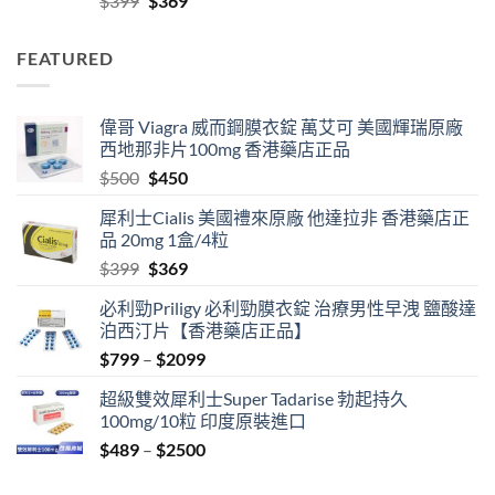
$
399
$
369
$2099
price
price
was:
is:
FEATURED
$399.
$369.
偉哥 Viagra 威而鋼膜衣錠 萬艾可 美國輝瑞原廠
西地那非片100mg 香港藥店正品
Original
Current
$
500
$
450
price
price
犀利士Cialis 美國禮來原廠 他達拉非 香港藥店正
was:
is:
品 20mg 1盒/4粒
$500.
$450.
Original
Current
$
399
$
369
price
price
必利勁Priligy 必利勁膜衣錠 治療男性早洩 鹽酸達
was:
is:
泊西汀片【香港藥店正品】
$399.
$369.
Price
$
799
–
$
2099
range:
超級雙效犀利士Super Tadarise 勃起持久
$799
100mg/10粒 印度原裝進口
through
Price
$
489
–
$
2500
$2099
range:
$489