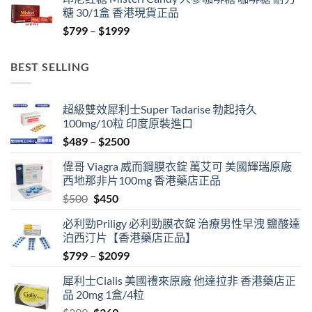
through
糖 30/1盒 香港現貨正品
$1899
Price
$
799
–
$
1999
range:
$799
BEST SELLING
through
$1999
超級雙效犀利士Super Tadarise 勃起持久
100mg/10粒 印度原裝進口
Price
$
489
–
$
2500
range:
偉哥 Viagra 威而鋼膜衣錠 萬艾可 美國輝瑞原廠
$489
西地那非片100mg 香港藥店正品
through
Original
Current
$
500
$
450
$2500
price
price
必利勁Priligy 必利勁膜衣錠 治療男性早洩 鹽酸達
was:
is:
泊西汀片【香港藥店正品】
$500.
$450.
Price
$
799
–
$
2099
range:
犀利士Cialis 美國禮來原廠 他達拉非 香港藥店正
$799
品 20mg 1盒/4粒
through
Original
Current