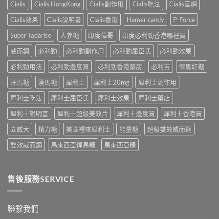
小
Cialis
Cialis HongKong
Cialis副作用
Cialis吃法
Cialis官網
中
物
早
妙
平
洩
招〉
Cialis效果
Cialis說明書
Cialis香港
Hamer candy
P-Force
台〉
的
中
中
常
Super Tadarise
人參糖
印度偉哥
印度必利勁香港哪裡買
見
病
威而鋼
必利勁
必利勁副作用
必利勁屈臣氏
必利勁效果
因
及
必利勁用法
必利勁邊度買
必利勁香港藥房
必利吉
悍馬紅糖
應
汗馬糖
漢馬糖
犀利士
犀利士20mg
犀利士副作用
對
之
犀利士吃法
犀利士屈臣氏
犀利士效果
犀利士藥店
道〉
中
犀利士說明書
犀利士超級雙效片
犀利士邊度買
犀利士香港買
立威大
精力糖
美國禮來犀利士
能量糖
超級雙效威而鋼
雙效威而鋼
馬來西亞悍馬糖
馬來西亞糖
售後服務SERVICE
聯繫我們