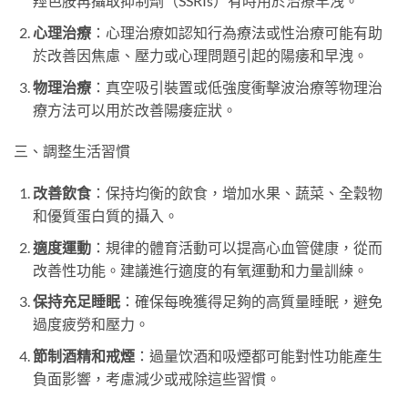
羥色胺再攝取抑制劑（SSRIs）有時用於治療早洩。
心理治療
：心理治療如認知行為療法或性治療可能有助
於改善因焦慮、壓力或心理問題引起的陽痿和早洩。
物理治療
：真空吸引裝置或低強度衝擊波治療等物理治
療方法可以用於改善陽痿症狀。
三、調整生活習慣
改善飲食
：保持均衡的飲食，增加水果、蔬菜、全穀物
和優質蛋白質的攝入。
適度運動
：規律的體育活動可以提高心血管健康，從而
改善性功能。建議進行適度的有氧運動和力量訓練。
保持充足睡眠
：確保每晚獲得足夠的高質量睡眠，避免
過度疲勞和壓力。
節制酒精和戒煙
：過量饮酒和吸煙都可能對性功能產生
負面影響，考慮減少或戒除這些習慣。