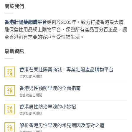
關於我們
香港壯陽藥網購平台
始創於2005年，致力打造香港最大情
趣保健性用品網上購物平台，保證所有產品百分百正品，讓
全香港港有需要的客戶享受性福生活。
最新資訊
香港芒果壯陽藥商城 – 專業壯陽產品購物平台
22
7 月
在
留言功能已關閉
〈香
港
香港男性預防早洩的全面指南
26
芒
1 月
在
留言功能已關閉
果
〈香
壯
港
香港男性防治早洩的小妙招
陽
26
男
1 月
藥
在
留言功能已關閉
性
商
〈香
預
城
港
解析香港男性早洩的常見病因及應對之道
防
25
–
男
1 月
早
專
在