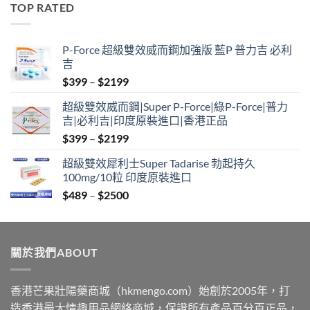
TOP RATED
through
$2500
P-Force 超級雙效威而鋼加強版 藍P 普力吉 必利
吉
Price
$
399
–
$
2199
range:
超級雙效威而鋼|Super P-Force|綠P-Force|普力
$399
吉|必利吉|印度原裝進口|香港正品
through
Price
$
399
–
$
2199
$2199
range:
超級雙效犀利士Super Tadarise 勃起持久
$399
100mg/10粒 印度原裝進口
through
Price
$
489
–
$
2500
$2199
range:
$489
through
關於我們ABOUT
$2500
香港芒果壯陽藥商城（hkmengo.com）始創於2005年，打
造香港最大情趣用品網絡商城，保證所有產品百分百正品，