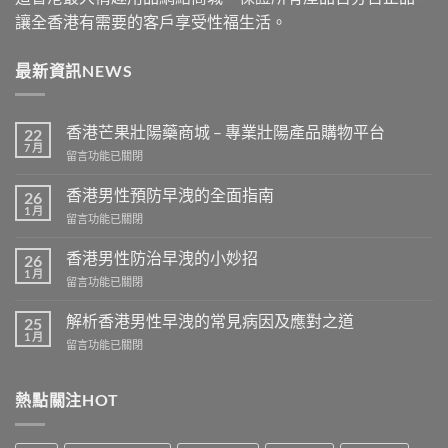
讓全香港有需要的客戶享受性福生活。
最新資訊NEWS
香港芒果壯陽藥商城 – 專業壯陽產品購物平台
22
7 月
在
留言功能已關閉
〈香
港
香港男性預防早洩的全面指南
26
芒
1 月
在
留言功能已關閉
果
〈香
壯
港
香港男性防治早洩的小妙招
陽
26
男
1 月
藥
在
留言功能已關閉
性
商
〈香
預
城
港
解析香港男性早洩的常見病因及應對之道
防
25
–
男
1 月
早
專
在
留言功能已關閉
性
洩
業
〈解
防
的
壯
析
治
全
陽
香
熱點關注HOT
早
面
產
港
洩
指
品
男
的
南〉
購
性