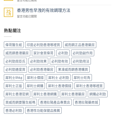
留言功能已關閉
性
洩
業
〈解
防
的
壯
析
香港男性早洩的有效調理方法
治
25
全
陽
香
1 月
早
面
在
留言功能已關閉
產
港
洩
指
〈香
品
男
的
南〉
港
購
性
小
中
男
熱點關注
物
早
妙
性
平
洩
招〉
早
台〉
的
中
洩
中
常
偉哥醫生紙
印度必利勁香港哪裡買
威而鋼正品香港藥房
的
見
有
病
威而鋼香港藥房
家計會買偉哥
必利勁
必利勁副作用
效
因
調
必利勁屈臣氏
必利勁效果
必利勁有效
必利勁用法
及
理
應
方
必利勁邊度買
必利勁香港藥房
果凍威而鋼香港購買
對
法〉
之
中
犀利士lihkg
犀利士價錢
犀利士 必利勁
犀利士旺角
道〉
中
犀利士正版
犀利士網購
犀利士香港價錢
犀利士香港哪裡買
犀利士香港官網
犀利士香港網購
犀利士香港藥房
網購必利勁
買威而鋼要醫生紙嗎
香港壯陽產品專賣店
香港壯陽藥商城
香港必利勁
香港性功能保健品推薦