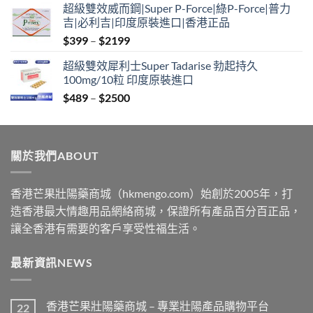
超級雙效威而鋼|Super P-Force|綠P-Force|普力
$399
吉|必利吉|印度原裝進口|香港正品
through
Price
$
399
–
$
2199
$2199
range:
超級雙效犀利士Super Tadarise 勃起持久
$399
100mg/10粒 印度原裝進口
through
Price
$
489
–
$
2500
$2199
range:
$489
through
關於我們ABOUT
$2500
香港芒果壯陽藥商城（hkmengo.com）始創於2005年，打
造香港最大情趣用品網絡商城，保證所有產品百分百正品，
讓全香港有需要的客戶享受性福生活。
最新資訊NEWS
香港芒果壯陽藥商城 – 專業壯陽產品購物平台
22