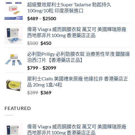
超級雙效犀利士Super Tadarise 勃起持久
100mg/10粒 印度原裝進口
Price
$
489
–
$
2500
range:
偉哥 Viagra 威而鋼膜衣錠 萬艾可 美國輝瑞原廠
$489
西地那非片100mg 香港藥店正品
through
Original
Current
$
500
$
450
$2500
price
price
必利勁Priligy 必利勁膜衣錠 治療男性早洩 鹽酸達
was:
is:
泊西汀片【香港藥店正品】
$500.
$450.
Price
$
799
–
$
2099
range:
犀利士Cialis 美國禮來原廠 他達拉非 香港藥店正
$799
品 20mg 1盒/4粒
through
Original
Current
$
399
$
369
$2099
price
price
was:
is:
FEATURED
$399.
$369.
偉哥 Viagra 威而鋼膜衣錠 萬艾可 美國輝瑞原廠
西地那非片100mg 香港藥店正品