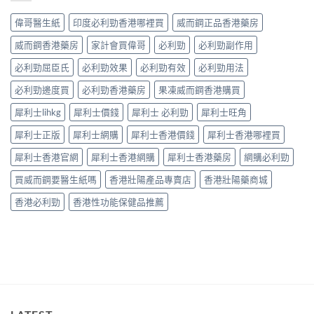
早
台〉
的
中
洩
中
常
偉哥醫生紙
印度必利勁香港哪裡買
威而鋼正品香港藥房
的
見
有
病
威而鋼香港藥房
家計會買偉哥
必利勁
必利勁副作用
效
因
調
必利勁屈臣氏
必利勁效果
必利勁有效
必利勁用法
及
理
應
方
必利勁邊度買
必利勁香港藥房
果凍威而鋼香港購買
對
法〉
之
中
犀利士lihkg
犀利士價錢
犀利士 必利勁
犀利士旺角
道〉
中
犀利士正版
犀利士網購
犀利士香港價錢
犀利士香港哪裡買
犀利士香港官網
犀利士香港網購
犀利士香港藥房
網購必利勁
買威而鋼要醫生紙嗎
香港壯陽產品專賣店
香港壯陽藥商城
香港必利勁
香港性功能保健品推薦