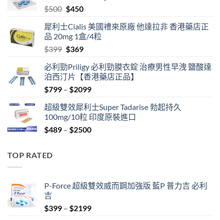
Original
Current
$
500
$
450
price
price
犀利士Cialis 美國禮來原廠 他達拉非 香港藥店正
was:
is:
品 20mg 1盒/4粒
$500.
$450.
Original
Current
$
399
$
369
price
price
必利勁Priligy 必利勁膜衣錠 治療男性早洩 鹽酸達
was:
is:
泊西汀片【香港藥店正品】
$399.
$369.
Price
$
799
–
$
2099
range:
超級雙效犀利士Super Tadarise 勃起持久
$799
100mg/10粒 印度原裝進口
through
Price
$
489
–
$
2500
$2099
range:
$489
TOP RATED
through
$2500
P-Force 超級雙效威而鋼加強版 藍P 普力吉 必利
吉
Price
$
399
–
$
2199
range: