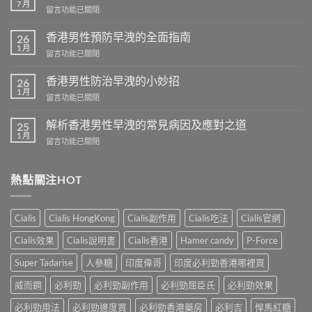
7 月
在
留言功能已關閉
〈香
港
香港男性預防早洩的全面指南
26
芒
1 月
在
留言功能已關閉
果
〈香
壯
港
香港男性防治早洩的小妙招
陽
26
男
1 月
藥
在
留言功能已關閉
性
商
〈香
預
城
港
解析香港男性早洩的常見病因及應對之道
防
25
–
男
1 月
早
專
在
留言功能已關閉
性
洩
業
〈解
防
的
壯
析
治
全
陽
香
熱點關注HOT
早
面
產
港
洩
指
品
男
的
南〉
購
性
小
Cialis
Cialis HongKong
Cialis副作用
Cialis吃法
Cialis官網
中
物
早
妙
平
洩
招〉
Cialis效果
Cialis說明書
Cialis香港
Hamer candy
P-Force
台〉
的
中
中
常
Super Tadarise
人參糖
印度偉哥
印度必利勁香港哪裡買
見
病
威而鋼
必利勁
必利勁副作用
必利勁屈臣氏
必利勁效果
因
及
必利勁用法
必利勁邊度買
必利勁香港藥房
必利吉
悍馬紅糖