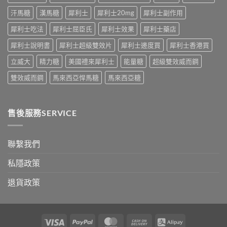
應
汗馬糖
漢馬糖
犀利士
犀利士20mg
犀利士副作用
對
之
犀利士吃法
犀利士屈臣氏
犀利士效果
犀利士藥店
道〉
中
犀利士說明書
犀利士超級雙效片
犀利士邊度買
犀利士香港買
立威大
精力糖
美國禮來犀利士
能量糖
超級雙效威而鋼
雙效威而鋼
馬來西亞悍馬糖
馬來西亞糖
售後服務SERVICE
聯繫我們
私隱政策
退貨政策
Visa
PayPal
MasterCard
Cash
Alipay