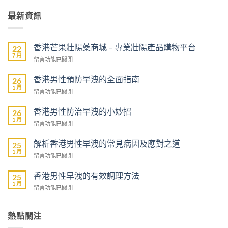
最新資訊
香港芒果壯陽藥商城 – 專業壯陽產品購物平台
22
7 月
在
留言功能已關閉
〈香
港
香港男性預防早洩的全面指南
26
芒
1 月
在
留言功能已關閉
果
〈香
壯
港
香港男性防治早洩的小妙招
陽
26
男
1 月
藥
在
留言功能已關閉
性
商
〈香
預
城
港
解析香港男性早洩的常見病因及應對之道
防
25
–
男
1 月
早
專
在
留言功能已關閉
性
洩
業
〈解
防
的
壯
析
香港男性早洩的有效調理方法
治
25
全
陽
香
1 月
早
面
在
留言功能已關閉
產
港
洩
指
〈香
品
男
的
南〉
港
購
性
小
中
男
熱點關注
物
早
妙
性
平
洩
招〉