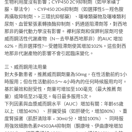
生物利用度沒有影響；CYP450 2C9抑制劑（如甲苯磺丁
脲、華法令）、CYP450 2D6抑制劑（如選擇性5－羥色胺
再攝取抑制劑、> 三環抗抑郁藥）、噻嗪類藥物及噻嗪類利
尿劑、血管緊張素轉換酶抑制劑、鈣通道阻滯劑等，對西地
那非的藥代動力學沒有影響。 襻利尿劑和保鉀利尿劑可使
威而鋼活性代謝產物（N－去甲基西地那非）的AUC 增加
62%，而非選擇性?－受體阻滯劑使其增加102%。這些對西
地那非代謝產物的影響不會引起臨床變化。
三、威而鋼用法用量
對大多數患者，推薦威而鋼劑量為50mg，在性活動前約1小
時服用；但在性活動前0.5～ 4小時內的任何時候服用均可。
基於藥效和耐受性，劑量可增加至100毫克（最大推薦 劑
量）或降低至25毫克。每日最多服用1次。
下列因素與血漿威而鋼水平（AUC）增加有關：年齡65歲
以上（增加40%）、 肝臟受損（如肝硬化，增加80%）、重
度腎損害（肌酐清除率﹤30ml/分，增加100%）、 同時服
用強效細胞色素P4503A4抑制劑（酮康唑、伊曲康唑增加