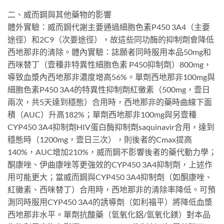
二、威而鋼與其他藥物的影響
體外實驗：威而鋼代謝主要通過細胞色素P450 3A4（主要
途徑）和2C9（次要途徑），故這些同功酶的抑制劑會降低
西地那非的清除。體內實驗：誌願者同時服用本品50mg和
西咪替丁（壹種非特異性細胞色素 P450抑制劑）800mg，
導致血漿內西地那非濃度增高56%。單劑西地那非100mg與
細胞色素P450 3A4的特異性抑制劑紅黴素（500mg，壹日
兩次，共5天達到穩態）合用時，西地那非的藥時曲線下面
積（AUC）升高182%；單劑西地那非100mg與另壹種
CYP450 3A4抑制劑HIV蛋白酶抑制劑saquinavir合用，達到
穩態時（1200mg，壹日三次），則後者的Cmax提高
140%，AUC增加210%，威而鋼不影響後者的藥代動力學；
酮康唑、伊曲康唑等更強效的CYP450 3A4抑制劑，上述作
用可能更大；當威而鋼與CYP450 3A4抑制劑（如酮康唑、
紅黴素、西咪替丁）合用時，西地那非的清除率降低。可預
測同時服用CYP450 3A4的誘導劑（如利福平）將降低血漿
西地那非水平。單劑抗酸藥（氫氧化鋁/氫氧化鎂）對本品