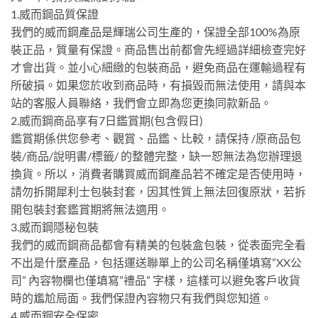
1.威而鋼品質保證
我們的威而鋼產品是輝瑞公司生產的，保證全部100%為原
裝正品，質量有保證。商品售出前都會先經過詳細檢查完好
才會出貨。並小心細緻的包裝商品，避免商品在運輸過程有
所破損。如果您於收到商品時，有損毀而無法使用，請與本
站的客服人員聯絡，我們會立即為您更換同款新品。
2.威而鋼商品享有7日鑑賞期(包含假日)
鑑賞期係供您參考、觀賞、品鑑、比較，請保持 /原商品包
裝/商品/說明書/標籤/ 的整體完整，缺一恕無法為您辦理退
換貨。所以，消費者購買威而鋼產品若不確定是否使用時，
請勿拆開犀利士包裝封套，因其性質上無法回復原狀，若拆
開包裝封套鑑賞期將無法適用。
3.威而鋼隱秘包裝
我們的威而鋼商品都會有精美的包裝盒包裝，從表面完全看
不出是什麼產品，包括運送聯單上的公司名稱僅填寫”XX公
司” 內容物欄也僅填寫”禮品” 字樣，這樣可以避免客戶收貨
時的尷尬局面。我們保證內容物只有我們與您知道。
4.威而鋼安全保密