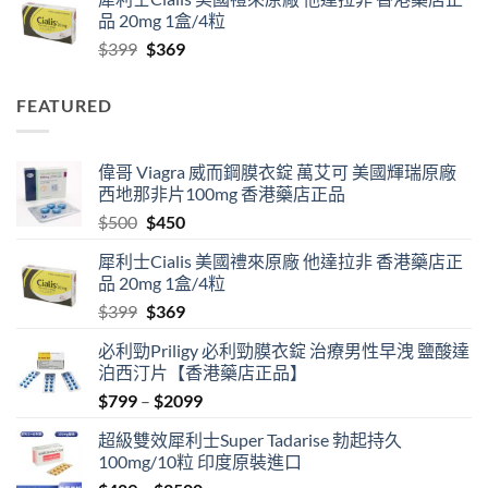
$799
品 20mg 1盒/4粒
through
Original
Current
$
399
$
369
$2099
price
price
was:
is:
FEATURED
$399.
$369.
偉哥 Viagra 威而鋼膜衣錠 萬艾可 美國輝瑞原廠
西地那非片100mg 香港藥店正品
Original
Current
$
500
$
450
price
price
犀利士Cialis 美國禮來原廠 他達拉非 香港藥店正
was:
is:
品 20mg 1盒/4粒
$500.
$450.
Original
Current
$
399
$
369
price
price
必利勁Priligy 必利勁膜衣錠 治療男性早洩 鹽酸達
was:
is:
泊西汀片【香港藥店正品】
$399.
$369.
Price
$
799
–
$
2099
range:
超級雙效犀利士Super Tadarise 勃起持久
$799
100mg/10粒 印度原裝進口
through