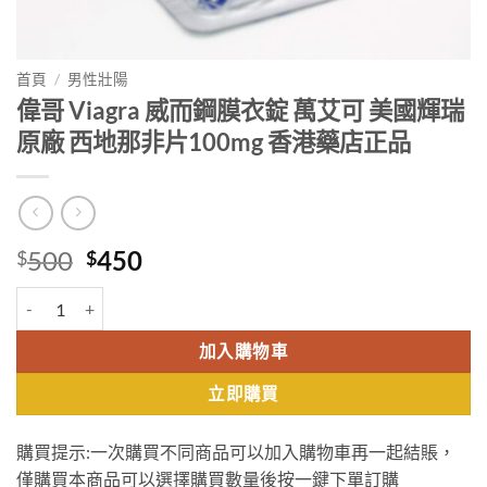
首頁
/
男性壯陽
偉哥 Viagra 威而鋼膜衣錠 萬艾可 美國輝瑞
原廠 西地那非片100mg 香港藥店正品
Original
Current
500
450
$
$
price
price
偉哥 Viagra 威而鋼膜衣錠 萬艾可 美國輝瑞原廠 西地那非片100mg 
was:
is:
$500.
$450.
加入購物車
立即購買
購買提示:一次購買不同商品可以加入購物車再一起結賬，
僅購買本商品可以選擇購買數量後按一鍵下單訂購