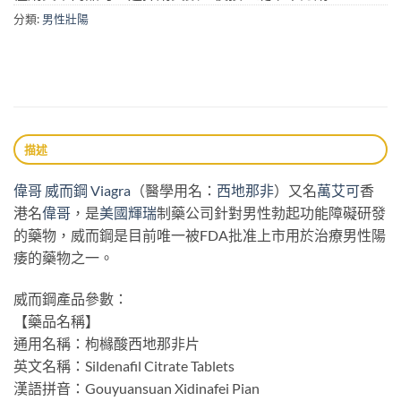
分類:
男性壯陽
描述
偉哥
威而鋼
Viagra
（醫學用名：
西地那非
）又名
萬艾可
香
港名
偉哥
，是
美國輝瑞
制藥公司針對男性勃起功能障礙研發
的藥物，威而鋼是目前唯一被FDA批准上市用於治療男性陽
痿的藥物之一。
威而鋼產品參數：
【藥品名稱】
通用名稱：枸櫞酸西地那非片
英文名稱：Sildenafil Citrate Tablets
漢語拼音：Gouyuansuan Xidinafei Pian