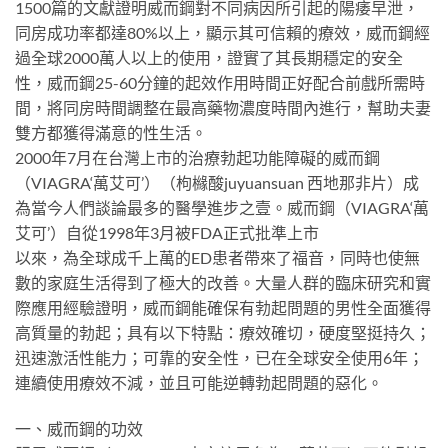
1500篇的文獻證明威而鋼對不同病因所引起的陽痿早泄，
同房成功率都達80%以上，顯示其可信賴的療效，威而鋼經
過全球2000萬人以上的使用，證實了其長期穩定的安全
性，威而鋼25-60分鐘的起效作用時間正好配合前戲所需時
間，將同房時間調整在最高藥物濃度時間內進行，幫助夫妻
雙方都獲得滿意的性生活。
2000年7月在台灣上市的治療勃起功能障礙的威而鋼
（VIAGRA‘萬艾可’）（枸櫞酸juyuansuan 西地那非片）成
為當今人們談論最多的醫學進步之壹。威而鋼（VIAGRA‘萬
艾可’）自從1998年3月被FDA正式批準上市
以來，為全球成千上萬的ED患者帶來了福音，同時也使無
數的家庭生活得到了極大的改善。大量人群的臨床研究和實
際應用經驗證明，威而鋼能確保有勃起問題的男性全面獲得
高質量的勃起；具有以下特點：療效確切，硬度堅挺持久；
迅速激活性能力；可靠的安全性，已在全球安全使用6年；
連續使用療效不減，並且可能逆轉勃起問題的惡化。
一、威而鋼的功效