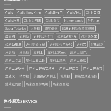
面
產
港
洩
指
品
男
的
南〉
購
性
小
Cialis
Cialis HongKong
Cialis副作用
Cialis吃法
Cialis官網
中
物
早
妙
平
洩
招〉
Cialis效果
Cialis說明書
Cialis香港
Hamer candy
P-Force
台〉
的
中
中
常
Super Tadarise
人參糖
印度偉哥
印度必利勁香港哪裡買
見
病
威而鋼
必利勁
必利勁副作用
必利勁屈臣氏
必利勁效果
因
及
必利勁用法
必利勁邊度買
必利勁香港藥房
必利吉
悍馬紅糖
應
汗馬糖
漢馬糖
犀利士
犀利士20mg
犀利士副作用
對
之
犀利士吃法
犀利士屈臣氏
犀利士效果
犀利士藥店
道〉
中
犀利士說明書
犀利士超級雙效片
犀利士邊度買
犀利士香港買
立威大
精力糖
美國禮來犀利士
能量糖
超級雙效威而鋼
雙效威而鋼
馬來西亞悍馬糖
馬來西亞糖
售後服務SERVICE