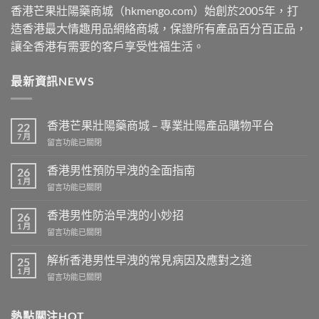
香港芒果壯陽藥商城（hkmengo.com）始創於2005年，打
造香港最大情趣用品網絡商城，保證所有產品百分百正品，
讓全香港有需要的客戶享受性福生活。
最新資訊NEWS
香港芒果壯陽藥商城 – 專業壯陽產品購物平台
22
7 月
在
留言功能已關閉
〈香
港
香港男性預防早洩的全面指南
26
芒
1 月
在
留言功能已關閉
果
〈香
壯
港
香港男性防治早洩的小妙招
陽
26
男
1 月
藥
在
留言功能已關閉
性
商
〈香
預
城
港
解析香港男性早洩的常見病因及應對之道
防
25
–
男
1 月
早
專
在
留言功能已關閉
性
洩
業
〈解
防
的
壯
析
治
全
陽
香
熱點關注HOT
早