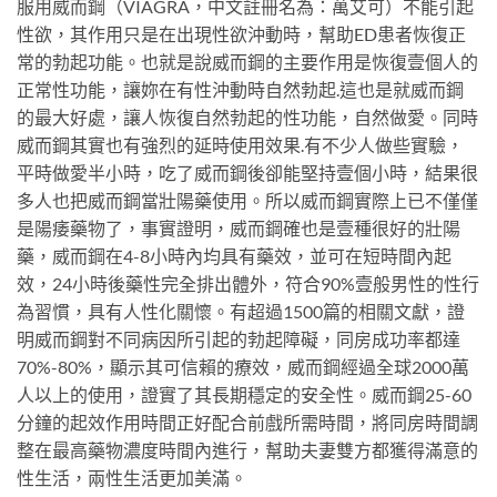
服用威而鋼（VIAGRA，中文註冊名為：萬艾可）不能引起
性欲，其作用只是在出現性欲沖動時，幫助ED患者恢復正
常的勃起功能。也就是說威而鋼的主要作用是恢復壹個人的
正常性功能，讓妳在有性沖動時自然勃起.這也是就威而鋼
的最大好處，讓人恢復自然勃起的性功能，自然做愛。同時
威而鋼其實也有強烈的延時使用效果.有不少人做些實驗，
平時做愛半小時，吃了威而鋼後卻能堅持壹個小時，結果很
多人也把威而鋼當壯陽藥使用。所以威而鋼實際上已不僅僅
是陽痿藥物了，事實證明，威而鋼確也是壹種很好的壯陽
藥，威而鋼在4-8小時內均具有藥效，並可在短時間內起
效，24小時後藥性完全排出體外，符合90%壹般男性的性行
為習慣，具有人性化關懷。有超過1500篇的相關文獻，證
明威而鋼對不同病因所引起的勃起障礙，同房成功率都達
70%-80%，顯示其可信賴的療效，威而鋼經過全球2000萬
人以上的使用，證實了其長期穩定的安全性。威而鋼25-60
分鐘的起效作用時間正好配合前戲所需時間，將同房時間調
整在最高藥物濃度時間內進行，幫助夫妻雙方都獲得滿意的
性生活，兩性生活更加美滿。