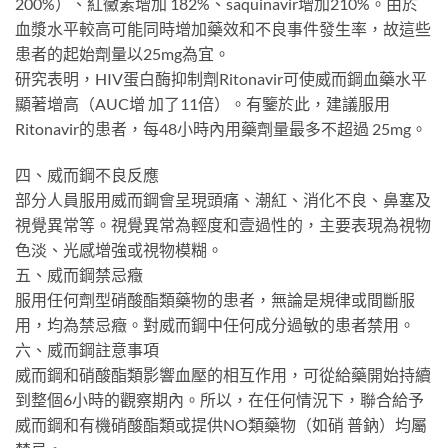
200%）、紅黴素增加 182%、saquinavir增加210%。由於
血漿水平較高可能同時增加藥效和不良事件發生率，故這些
患者的起始劑量以25mg為宜。
研究表明，HIV蛋白酶抑制劑Ritonavir可使威而鋼血藥水平
顯著增高（AUC增 加了11倍）。有鑒於此，建議服用
Ritonavir的患者，每48小時內用藥劑量最多不超過 25mg。
四、威而鋼不良反應
部分人員服用威而鋼會呈現頭痛、潮紅、消化不良、鼻塞及
視覺異常等。視覺異常為輕度和壹過性的，主要表現為視物
色淡、光感增強或視物模糊。
五、威而鋼禁忌癥
服用任何劑型硝酸酯類藥物的患者，無論是規律或間斷服
用，均為禁忌癥。對威而鋼中任何成分過敏的患者禁用。
六、威而鋼註意事項
威而鋼和硝酸酯類影響血壓的相互作用，可從給藥開始持續
到整個6小時的觀察期內。所以，在任何情況下，聯合給予
威而鋼和有機硝酸酯類或提供NO類藥物（如硝 普鈉）均屬