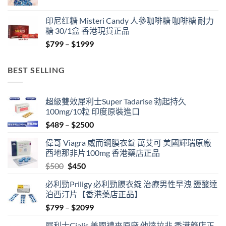
range:
$699
印尼红糖 Misteri Candy 人參咖啡糖 咖啡糖 耐力
through
糖 30/1盒 香港現貨正品
$1899
Price
$
799
–
$
1999
range:
$799
BEST SELLING
through
$1999
超級雙效犀利士Super Tadarise 勃起持久
100mg/10粒 印度原裝進口
Price
$
489
–
$
2500
range:
偉哥 Viagra 威而鋼膜衣錠 萬艾可 美國輝瑞原廠
$489
西地那非片100mg 香港藥店正品
through
Original
Current
$
500
$
450
$2500
price
price
必利勁Priligy 必利勁膜衣錠 治療男性早洩 鹽酸達
was:
is:
泊西汀片【香港藥店正品】
$500.
$450.
Price
$
799
–
$
2099
range:
犀利士Cialis 美國禮來原廠 他達拉非 香港藥店正