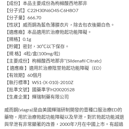
【成份】本品主要成份為枸櫞酸西地那非
【分子式】C22H30N6O4S·C6H8O7
【分子量】666.70
【性狀】威而鋼為藍色薄膜衣片，除去包衣後顯白色。
【適應癥】本品適用於治療勃起功能障礙。
【規格】0.1g
【貯藏】密封，30℃以下保存。
【規 格】4粒/盒(100mg/粒)
【主要成份】枸櫞酸西地那非”(Sildenafil Citratc)
【 適應癥 】適用於治療陰莖勃起功能障礙（ED）
【有效期】60個月
【執行標準】WS1-(X-010)-2010Z
【批準文號】國藥準字H20020528
【生產企業】輝瑞制藥有限公司
威而鋼(viagra)是由美國輝瑞研制開發的壹種口服治療ED的
藥物，用於治療勃起功能障礙以及早泄，對於勃起功能減退
與早泄有非常顯著的改善，2000年7月在中國上市。有超過