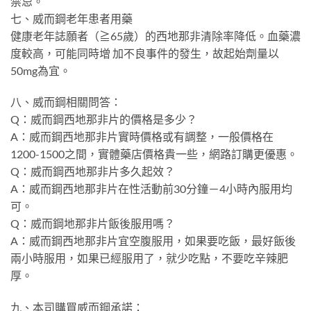
禁忌。
七、威而鋼老年患者用藥
健康老年誌願者（≧65歲）的西地那非清除率降低。血藥濃
度較高，可能同時增 加不良事件的發生，故起始劑量以
50mg為宜。
八、威而鋼相關問答：
Q：威而鋼西地那非片的價格是多少？
A：威而鋼西地那非片實時價格或有調整，一般價格在
1200-1500之間，實體藥店價格貴一些，網路訂購更優惠。
Q：威而鋼西地那非片多久起效？
A：威而鋼西地那非片在性活動前30分鐘－4小時內服用均
可。
Q：威而鋼地那非片飯後服用嗎？
A：威而鋼西地那非片宜空腹服用，如果要吃飯，最好飯後
兩小時服用，如果已經服用了，就少吃點，不要吃辛辣肥
厚。
九、本司購買威而鋼承諾：