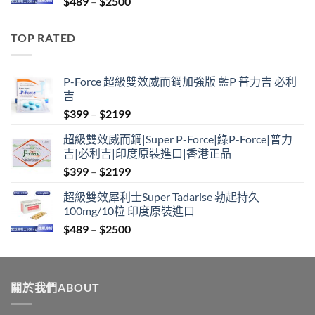
Price
$
489
–
$
2500
$2099
range:
$489
TOP RATED
through
$2500
P-Force 超級雙效威而鋼加強版 藍P 普力吉 必利
吉
Price
$
399
–
$
2199
range:
超級雙效威而鋼|Super P-Force|綠P-Force|普力
$399
吉|必利吉|印度原裝進口|香港正品
through
Price
$
399
–
$
2199
$2199
range:
超級雙效犀利士Super Tadarise 勃起持久
$399
100mg/10粒 印度原裝進口
through
Price
$
489
–
$
2500
$2199
range:
$489
through
關於我們ABOUT
$2500