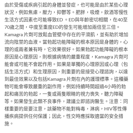
由於受傷或疾病引起的身體並發症，也可能是由於某些心理
狀況，例如焦慮，壓力，抑鬱等。肥胖，吸煙，飲酒等慢性
生活方式因素也可能導致ED 。ED與年齡密切相關，在40至
70歲之間，中度至重度ED的發生可能增加兩倍至三倍。
Kamagra 片劑可放鬆血管壁中存在的平滑肌，並有助於增加
流向陰莖的血液。當勃起功能障礙的根本原因是身體的，心
理的或兩者兼有時，它效果很好。如果勃起功能障礙的根本
原因是心理原因，則根據病情的嚴重程度，Kamagra 片劑可
能會或可能不會起作用。如果是單獨的心理原因或心理（包
括生活方式）和生理原因，則重要的是接受心理諮詢，以達
到最佳效果以及包括Kamagra 片劑在內的護理標準。這種藥
物可能會導致嚴重的副作用，例如持續時間超過4小時的勃
起和痛苦的勃起，一隻或兩隻眼睛的視力喪失，聽力障礙
等。如果發生此類不良事件，建議立即諮詢醫生。注意：同
樣重要的是要注意，該藥物不能對梅毒，淋病，HIV等性傳
播疾病提供任何保護；因此，性交時應採取適當的安全措
施。