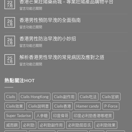
香港芒果壯陽藥商城 – 專業壯陽產品購物平台
22
7 月
在
留言功能已關閉
〈香
港
香港男性預防早洩的全面指南
26
芒
1 月
在
留言功能已關閉
果
〈香
壯
港
香港男性防治早洩的小妙招
陽
26
男
1 月
藥
在
留言功能已關閉
性
商
〈香
預
城
港
解析香港男性早洩的常見病因及應對之道
防
25
–
男
1 月
早
專
在
留言功能已關閉
性
洩
業
〈解
防
的
壯
析
治
全
陽
香
熱點關注HOT
早
面
產
港
洩
指
品
男
的
南〉
購
性
小
Cialis
Cialis HongKong
Cialis副作用
Cialis吃法
Cialis官網
中
物
早
妙
平
洩
招〉
Cialis效果
Cialis說明書
Cialis香港
Hamer candy
P-Force
台〉
的
中
中
常
Super Tadarise
人參糖
印度偉哥
印度必利勁香港哪裡買
見
病
威而鋼
必利勁
必利勁副作用
必利勁屈臣氏
必利勁效果
因