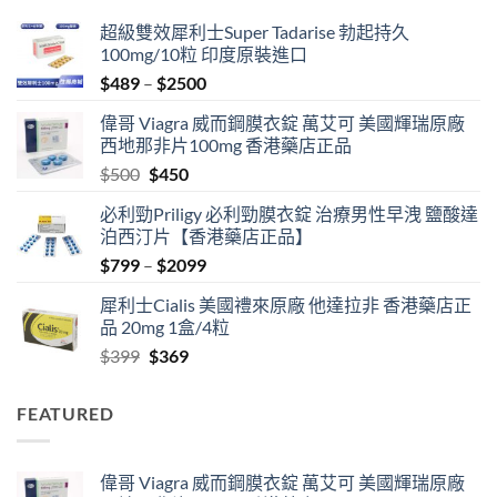
超級雙效犀利士Super Tadarise 勃起持久
100mg/10粒 印度原裝進口
Price
$
489
–
$
2500
range:
偉哥 Viagra 威而鋼膜衣錠 萬艾可 美國輝瑞原廠
$489
西地那非片100mg 香港藥店正品
through
Original
Current
$
500
$
450
$2500
price
price
必利勁Priligy 必利勁膜衣錠 治療男性早洩 鹽酸達
was:
is:
泊西汀片【香港藥店正品】
$500.
$450.
Price
$
799
–
$
2099
range:
犀利士Cialis 美國禮來原廠 他達拉非 香港藥店正
$799
品 20mg 1盒/4粒
through
Original
Current
$
399
$
369
$2099
price
price
was:
is:
FEATURED
$399.
$369.
偉哥 Viagra 威而鋼膜衣錠 萬艾可 美國輝瑞原廠