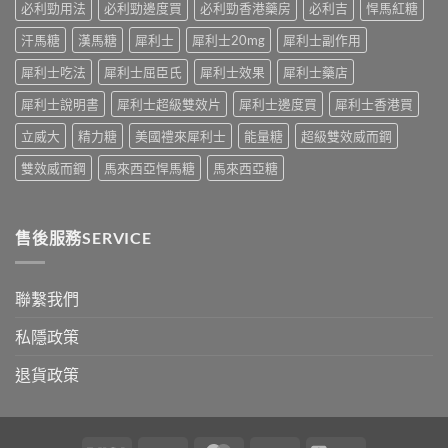
及
必利勁用法
必利勁邊度買
必利勁香港藥房
必利吉
悍馬紅糖
應
汗馬糖
漢馬糖
犀利士
犀利士20mg
犀利士副作用
對
之
犀利士吃法
犀利士屈臣氏
犀利士效果
犀利士藥店
道〉
中
犀利士說明書
犀利士超級雙效片
犀利士邊度買
犀利士香港買
立威大
精力糖
美國禮來犀利士
能量糖
超級雙效威而鋼
雙效威而鋼
馬來西亞悍馬糖
馬來西亞糖
售後服務SERVICE
聯繫我們
私隱政策
退貨政策