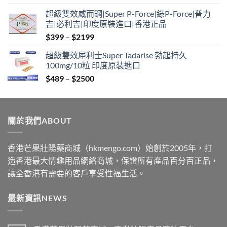
range:
超級雙效威而鋼|Super P-Force|綠P-Force|普力
$399
吉|必利吉|印度原裝進口|香港正品
through
Price
$
399
–
$
2199
$2199
range:
超級雙效犀利士Super Tadarise 勃起持久
$399
100mg/10粒 印度原裝進口
through
Price
$
489
–
$
2500
$2199
range:
$489
through
關於我們ABOUT
$2500
香港芒果壯陽藥商城（hkmengo.com）始創於2005年，打
造香港最大情趣用品網絡商城，保證所有產品百分百正品，
讓全香港有需要的客戶享受性福生活。
最新資訊NEWS