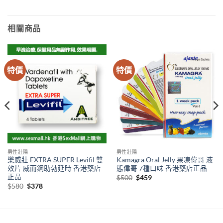
相關商品
特價
特價
男性壯陽
男性壯陽
樂威壯 EXTRA SUPER Levifil 雙
Kamagra Oral Jelly 果凍偉哥 液
效片 威而鋼助勃延時 香港藥店
態偉哥 7種口味 香港藥店正品
正品
Original
Current
$
500
$
459
price
price
Original
Current
$
580
$
378
was:
is:
price
price
$500.
$459.
was:
is:
$580.
$378.