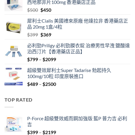
西地那非片100mg 香港藥店正品
Original
Current
$
500
$
450
price
price
犀利士Cialis 美國禮來原廠 他達拉非 香港藥店正
was:
is:
品 20mg 1盒/4粒
$500.
$450.
Original
Current
$
399
$
369
price
price
必利勁Priligy 必利勁膜衣錠 治療男性早洩 鹽酸達
was:
is:
泊西汀片【香港藥店正品】
$399.
$369.
Price
$
799
–
$
2099
range:
超級雙效犀利士Super Tadarise 勃起持久
$799
100mg/10粒 印度原裝進口
through
Price
$
489
–
$
2500
$2099
range:
$489
TOP RATED
through
$2500
P-Force 超級雙效威而鋼加強版 藍P 普力吉 必利
吉
Price
$
399
–
$
2199