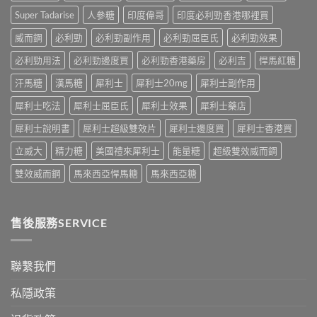
中
中
常
Super Tadarise
人參糖
印度偉哥
印度必利勁香港哪裡買
見
病
威而鋼
必利勁
必利勁副作用
必利勁屈臣氏
必利勁效果
因
及
必利勁用法
必利勁邊度買
必利勁香港藥房
必利吉
悍馬紅糖
應
汗馬糖
漢馬糖
犀利士
犀利士20mg
犀利士副作用
對
之
犀利士吃法
犀利士屈臣氏
犀利士效果
犀利士藥店
道〉
中
犀利士說明書
犀利士超級雙效片
犀利士邊度買
犀利士香港買
立威大
精力糖
美國禮來犀利士
能量糖
超級雙效威而鋼
雙效威而鋼
馬來西亞悍馬糖
馬來西亞糖
售後服務SERVICE
聯繫我們
私隱政策