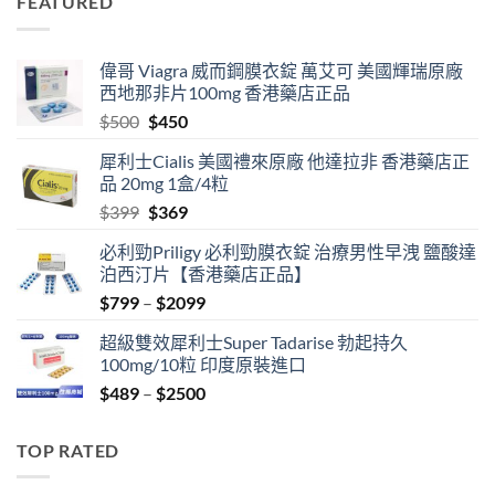
FEATURED
$399.
$369.
偉哥 Viagra 威而鋼膜衣錠 萬艾可 美國輝瑞原廠
西地那非片100mg 香港藥店正品
Original
Current
$
500
$
450
price
price
犀利士Cialis 美國禮來原廠 他達拉非 香港藥店正
was:
is:
品 20mg 1盒/4粒
$500.
$450.
Original
Current
$
399
$
369
price
price
必利勁Priligy 必利勁膜衣錠 治療男性早洩 鹽酸達
was:
is:
泊西汀片【香港藥店正品】
$399.
$369.
Price
$
799
–
$
2099
range:
超級雙效犀利士Super Tadarise 勃起持久
$799
100mg/10粒 印度原裝進口
through
Price
$
489
–
$
2500
$2099
range:
$489
TOP RATED
through
$2500