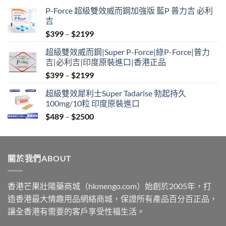
P-Force 超級雙效威而鋼加強版 藍P 普力吉 必利
吉
Price
$
399
–
$
2199
range:
超級雙效威而鋼|Super P-Force|綠P-Force|普力
$399
吉|必利吉|印度原裝進口|香港正品
through
Price
$
399
–
$
2199
$2199
range:
超級雙效犀利士Super Tadarise 勃起持久
$399
100mg/10粒 印度原裝進口
through
Price
$
489
–
$
2500
$2199
range:
$489
through
關於我們ABOUT
$2500
香港芒果壯陽藥商城（hkmengo.com）始創於2005年，打
造香港最大情趣用品網絡商城，保證所有產品百分百正品，
讓全香港有需要的客戶享受性福生活。