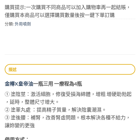
購買提示:一次購買不同商品可以加入購物車再一起結賬，
僅購買本商品可以選擇購買數量後按一鍵下單訂購
分類:
外用噴劑
描述
金樽X皇帝油
一瓶三用 一療程為4瓶
① 塗陰莖：激活細胞，修復受損海綿體，增粗 增硬助勃起
，延時，整體尺寸增大。
② 塗睪丸處 ：提高精子質量，解決陰囊潮濕。
③ 塗後腰：補腎，改善腎虛問題。根本解決各種不給力，
讓妳變的更強
使用方式：