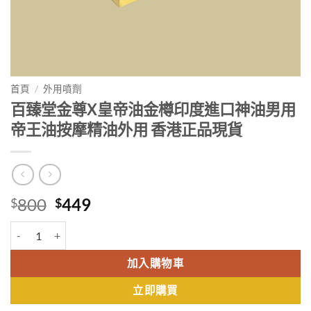
首頁
/
外用噴劑
百臻堂金尊X皇帝油金樽印度進口神油男用
帝王油按摩精油外用 香港正品現貨
Original
Current
800
449
$
$
price
price
百臻堂金尊X皇帝油金樽印度進口神油男用帝王油按摩精油外用 香港正
was:
is:
$800.
$449.
加入購物車
立即購買