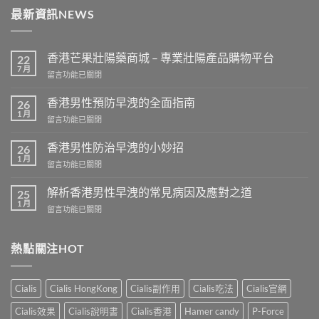
最新資訊NEWS
香港芒果壯陽藥商城 – 專業壯陽產品購物平台
22
7 月
在
留言功能已關閉
〈香
港
香港男性預防早洩的全面指南
26
芒
1 月
在
留言功能已關閉
果
〈香
壯
港
香港男性防治早洩的小妙招
陽
26
男
1 月
藥
在
留言功能已關閉
性
商
〈香
預
城
港
解析香港男性早洩的常見病因及應對之道
防
25
–
男
1 月
早
專
在
留言功能已關閉
性
洩
業
〈解
防
的
壯
析
治
全
陽
香
熱點關注HOT
早
面
產
港
洩
指
品
男
的
南〉
購
性
小
Cialis
Cialis HongKong
Cialis副作用
Cialis吃法
Cialis官網
中
物
早
妙
平
洩
招〉
Cialis效果
Cialis說明書
Cialis香港
Hamer candy
P-Force
台〉
的