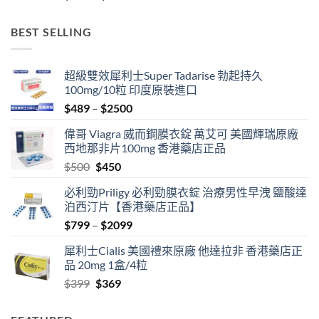
range:
$799
BEST SELLING
through
$1999
超級雙效犀利士Super Tadarise 勃起持久
100mg/10粒 印度原裝進口
Price
$
489
–
$
2500
range:
偉哥 Viagra 威而鋼膜衣錠 萬艾可 美國輝瑞原廠
$489
西地那非片100mg 香港藥店正品
through
Original
Current
$
500
$
450
$2500
price
price
必利勁Priligy 必利勁膜衣錠 治療男性早洩 鹽酸達
was:
is:
泊西汀片【香港藥店正品】
$500.
$450.
Price
$
799
–
$
2099
range:
犀利士Cialis 美國禮來原廠 他達拉非 香港藥店正
$799
品 20mg 1盒/4粒
through
Original
Current
$
399
$
369
$2099
price
price
was:
is: