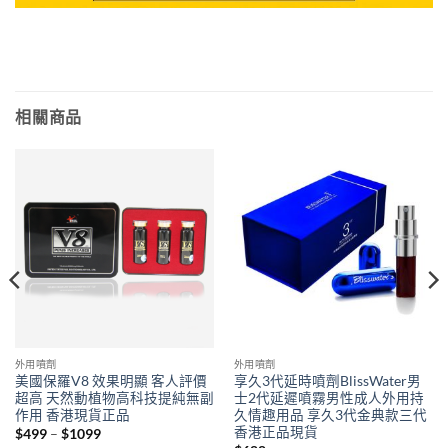
相關商品
外用噴劑
外用噴劑
美國保羅V8 效果明顯 客人評價
享久3代延時噴劑BlissWater男
超高 天然動植物高科技提純無副
士2代延遲噴霧男性成人外用持
作用 香港現貨正品
久情趣用品 享久3代金典款三代
香港正品現貨
Price
$
499
–
$
1099
range: