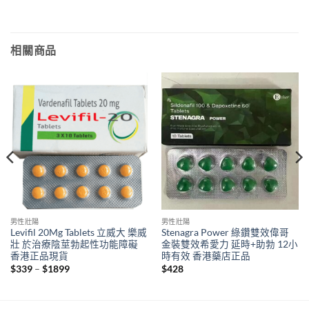
相關商品
男性壯陽
男性壯陽
Levifil 20Mg Tablets 立威大 樂威
Stenagra Power 綠鑽雙效偉哥
壯 於治療陰莖勃起性功能障礙
金裝雙效希愛力 延時+助勃 12小
香港正品現貨
時有效 香港藥店正品
Price
$
339
–
$
1899
$
428
range:
$339
through
$1899