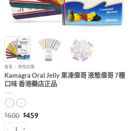
首頁
/
男性壯陽
Kamagra Oral Jelly 果凍偉哥 液態偉哥 7種
口味 香港藥店正品
Original
Current
500
459
$
$
price
price
Kamagra Oral Jelly 果凍偉哥 液態偉哥 7種口味 香港藥店正品 數量
was:
is: