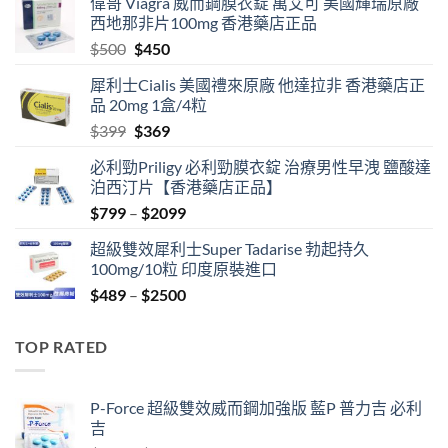
偉哥 Viagra 威而鋼膜衣錠 萬艾可 美國輝瑞原廠
西地那非片100mg 香港藥店正品
Original
Current
$
500
$
450
price
price
犀利士Cialis 美國禮來原廠 他達拉非 香港藥店正
was:
is:
品 20mg 1盒/4粒
$500.
$450.
Original
Current
$
399
$
369
price
price
必利勁Priligy 必利勁膜衣錠 治療男性早洩 鹽酸達
was:
is:
泊西汀片【香港藥店正品】
$399.
$369.
Price
$
799
–
$
2099
range:
超級雙效犀利士Super Tadarise 勃起持久
$799
100mg/10粒 印度原裝進口
through
Price
$
489
–
$
2500
$2099
range:
$489
TOP RATED
through
$2500
P-Force 超級雙效威而鋼加強版 藍P 普力吉 必利
吉