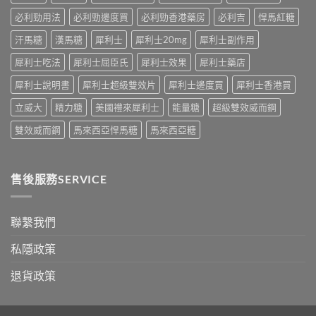
因
及
必利勁用法
必利勁邊度買
必利勁香港藥房
必利吉
悍馬紅糖
應
汗馬糖
漢馬糖
犀利士
犀利士20mg
犀利士副作用
對
之
犀利士吃法
犀利士屈臣氏
犀利士效果
犀利士藥店
道〉
中
犀利士說明書
犀利士超級雙效片
犀利士邊度買
犀利士香港買
立威大
精力糖
美國禮來犀利士
能量糖
超級雙效威而鋼
雙效威而鋼
馬來西亞悍馬糖
馬來西亞糖
售後服務SERVICE
聯繫我們
私隱政策
退貨政策