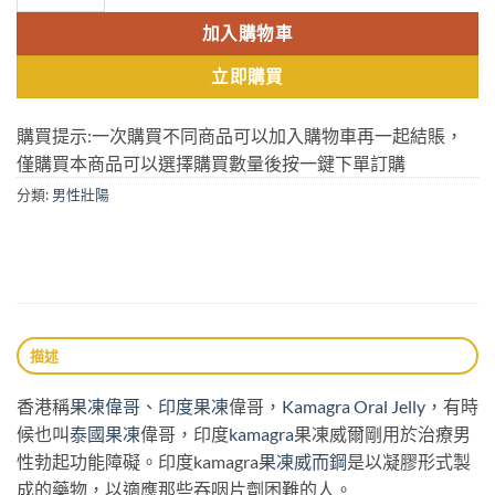
$500.
$459.
加入購物車
立即購買
購買提示:一次購買不同商品可以加入購物車再一起結賬，
僅購買本商品可以選擇購買數量後按一鍵下單訂購
分類:
男性壯陽
描述
香港稱
果凍偉哥
、
印度果凍
偉哥，
Kamagra Oral Jelly
，有時
候也叫
泰國果凍
偉哥，印度
kamagra
果凍威爾剛用於治療男
性勃起功能障礙。印度kamagra
果凍威而鋼
是以凝膠形式製
成的藥物，以適應那些吞咽片劑困難的人。