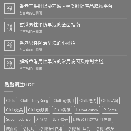
香港芒果壯陽藥商城 – 專業壯陽產品購物平台
22
7 月
在
留言功能已關閉
〈香
港
香港男性預防早洩的全面指南
26
芒
1 月
在
留言功能已關閉
果
〈香
壯
港
香港男性防治早洩的小妙招
陽
26
男
1 月
藥
在
留言功能已關閉
性
商
〈香
預
城
港
解析香港男性早洩的常見病因及應對之道
防
25
–
男
1 月
早
專
在
留言功能已關閉
性
洩
業
〈解
防
的
壯
析
治
全
陽
香
熱點關注HOT
早
面
產
港
洩
指
品
男
的
南〉
購
性
小
Cialis
Cialis HongKong
Cialis副作用
Cialis吃法
Cialis官網
中
物
早
妙
平
洩
招〉
Cialis效果
Cialis說明書
Cialis香港
Hamer candy
P-Force
台〉
的
中
中
常
Super Tadarise
人參糖
印度偉哥
印度必利勁香港哪裡買
見
病
威而鋼
必利勁
必利勁副作用
必利勁屈臣氏
必利勁效果