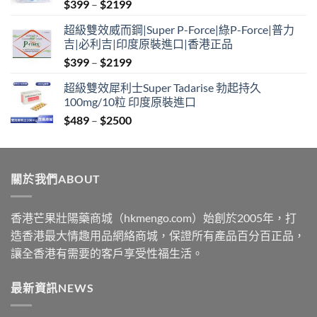
Price
$
399
–
$
2199
range:
超級雙效威而鋼|Super P-Force|綠P-Force|普力
$399
吉|必利吉|印度原裝進口|香港正品
through
Price
$
399
–
$
2199
$2199
range:
超級雙效犀利士Super Tadarise 勃起持久
$399
100mg/10粒 印度原裝進口
through
Price
$
489
–
$
2500
$2199
range:
$489
through
關於我們ABOUT
$2500
香港芒果壯陽藥商城（hkmengo.com）始創於2005年，打
造香港最大情趣用品網絡商城，保證所有產品百分百正品，
讓全香港有需要的客戶享受性福生活。
最新資訊NEWS