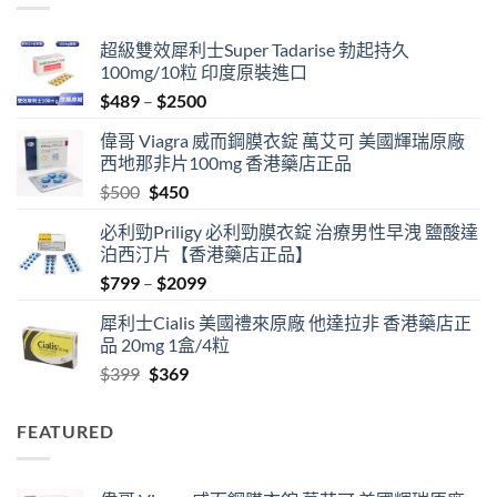
$1999
超級雙效犀利士Super Tadarise 勃起持久
100mg/10粒 印度原裝進口
Price
$
489
–
$
2500
range:
偉哥 Viagra 威而鋼膜衣錠 萬艾可 美國輝瑞原廠
$489
西地那非片100mg 香港藥店正品
through
Original
Current
$
500
$
450
$2500
price
price
必利勁Priligy 必利勁膜衣錠 治療男性早洩 鹽酸達
was:
is:
泊西汀片【香港藥店正品】
$500.
$450.
Price
$
799
–
$
2099
range:
犀利士Cialis 美國禮來原廠 他達拉非 香港藥店正
$799
品 20mg 1盒/4粒
through
Original
Current
$
399
$
369
$2099
price
price
was:
is:
FEATURED
$399.
$369.