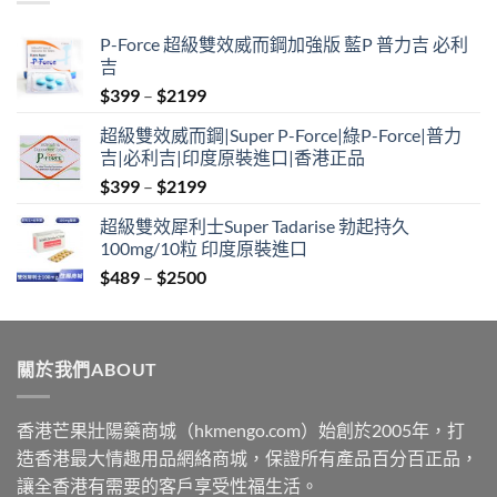
$2500
P-Force 超級雙效威而鋼加強版 藍P 普力吉 必利
吉
Price
$
399
–
$
2199
range:
超級雙效威而鋼|Super P-Force|綠P-Force|普力
$399
吉|必利吉|印度原裝進口|香港正品
through
Price
$
399
–
$
2199
$2199
range:
超級雙效犀利士Super Tadarise 勃起持久
$399
100mg/10粒 印度原裝進口
through
Price
$
489
–
$
2500
$2199
range:
$489
through
關於我們ABOUT
$2500
香港芒果壯陽藥商城（hkmengo.com）始創於2005年，打
造香港最大情趣用品網絡商城，保證所有產品百分百正品，
讓全香港有需要的客戶享受性福生活。