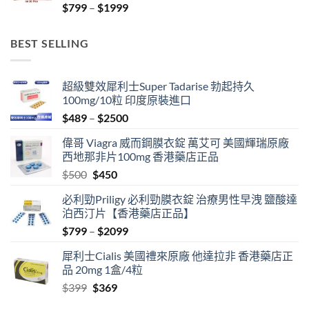
Price
$
799
–
$
1999
range:
$799
BEST SELLING
through
$1999
超級雙效犀利士Super Tadarise 勃起持久
100mg/10粒 印度原裝進口
Price
$
489
–
$
2500
range:
偉哥 Viagra 威而鋼膜衣錠 萬艾可 美國輝瑞原廠
$489
西地那非片100mg 香港藥店正品
through
Original
Current
$
500
$
450
$2500
price
price
必利勁Priligy 必利勁膜衣錠 治療男性早洩 鹽酸達
was:
is:
泊西汀片【香港藥店正品】
$500.
$450.
Price
$
799
–
$
2099
range:
犀利士Cialis 美國禮來原廠 他達拉非 香港藥店正
$799
品 20mg 1盒/4粒
through
Original
Current
$
399
$
369
$2099
price
price