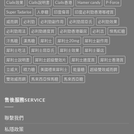
招〉
Cialis效果
Cialis說明書
Cialis香港
Hamer candy
P-Force
台〉
的
中
中
常
Super Tadarise
人參糖
印度偉哥
印度必利勁香港哪裡買
見
病
威而鋼
必利勁
必利勁副作用
必利勁屈臣氏
必利勁效果
因
及
必利勁用法
必利勁邊度買
必利勁香港藥房
必利吉
悍馬紅糖
應
汗馬糖
漢馬糖
犀利士
犀利士20mg
犀利士副作用
對
之
犀利士吃法
犀利士屈臣氏
犀利士效果
犀利士藥店
道〉
中
犀利士說明書
犀利士超級雙效片
犀利士邊度買
犀利士香港買
立威大
精力糖
美國禮來犀利士
能量糖
超級雙效威而鋼
雙效威而鋼
馬來西亞悍馬糖
馬來西亞糖
售後服務SERVICE
聯繫我們
私隱政策