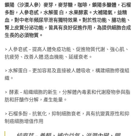
鎖陽（沙漠人參）麥芽，麥芽糖，咖啡，鎖陽多醣體，石榴
多酚，人參皂甙，水解蛋 白，水果酵素。大補陽氣，益精
血，對中老年頻尿早泄有獨特效果。對於性功能、腸功能、
腎上皮質分泌功能，皆具有良好促進作用，為提供細胞合成
生長的必須物質。
> 人參皂甙 – 提高人體免疫功能、促進物質代謝、強心肌、
抗疲勞、改善人體
.
造血機能、延緩衰老。
> 水解蛋白 – 更加容易及直接被人體吸收，構建細胞修復組
織。
> 酵素 – 組織細胞的新生，分解體內毒素和代謝廢物參與脂
肪和肝醣作分解，產生能量。
> 石榴多酚 – 抗氧化，抑制細胞衰老，具有抗變異原性和抑
制癌細胞增值作用
純麥芽 – 養顏、補中益氣、滋潤內臟、開