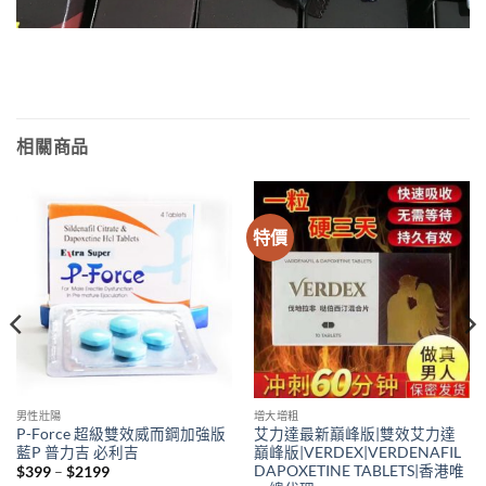
相關商品
特價
男性壯陽
增大增粗
P-Force 超級雙效威而鋼加強版
艾力達最新巔峰版|雙效艾力達
藍P 普力吉 必利吉
巔峰版|VERDEX|VERDENAFIL
DAPOXETINE TABLETS|香港唯
Price
$
399
–
$
2199
range: