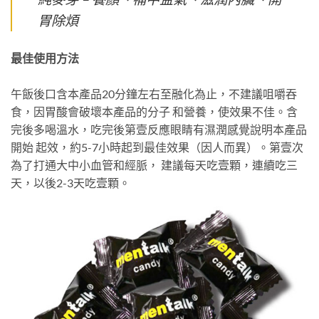
胃除煩
最佳使用方法
午飯後口含本產品20分鐘左右至融化為止，不建議咀嚼吞
食，因胃酸會破壞本產品的分子 和營養，使效果不佳。含
完後多喝溫水，吃完後第壹反應眼睛有濕潤感覺說明本產品
開始 起效，約5-7小時起到最佳效果（因人而異）。第壹次
為了打通大中小血管和經脈， 建議每天吃壹顆，連續吃三
天，以後2-3天吃壹顆。