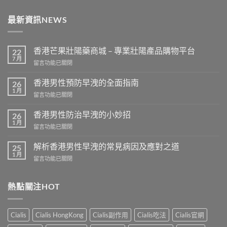
最新資訊NEWS
香港芒果壯陽藥商城 – 專業壯陽產品購物平台
22
7 月
在
留言功能已關閉
〈香
港
香港男性預防早洩的全面指南
26
芒
1 月
在
留言功能已關閉
果
〈香
壯
港
香港男性防治早洩的小妙招
陽
26
男
1 月
藥
在
留言功能已關閉
性
商
〈香
預
城
港
解析香港男性早洩的常見病因及應對之道
防
25
–
男
1 月
早
專
在
留言功能已關閉
性
洩
業
〈解
防
的
壯
析
治
全
陽
香
熱點關注HOT
早
面
產
港
洩
指
品
男
的
南〉
購
性
小
Cialis
Cialis HongKong
Cialis副作用
Cialis吃法
Cialis官網
中
物
早
妙
平
洩