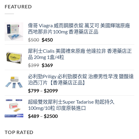
was:
is:
FEATURED
$399.
$369.
偉哥 Viagra 威而鋼膜衣錠 萬艾可 美國輝瑞原廠
西地那非片100mg 香港藥店正品
Original
Current
$
500
$
450
price
price
犀利士Cialis 美國禮來原廠 他達拉非 香港藥店正
was:
is:
品 20mg 1盒/4粒
$500.
$450.
Original
Current
$
399
$
369
price
price
必利勁Priligy 必利勁膜衣錠 治療男性早洩 鹽酸達
was:
is:
泊西汀片【香港藥店正品】
$399.
$369.
Price
$
799
–
$
2099
range:
超級雙效犀利士Super Tadarise 勃起持久
$799
100mg/10粒 印度原裝進口
through
Price
$
489
–
$
2500
$2099
range:
$489
TOP RATED
through