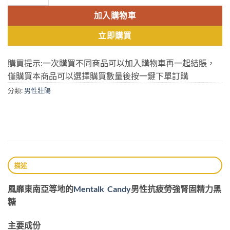
$1000.
$899.
加入購物車
立即購買
購買提示:一次購買不同商品可以加入購物車再一起結賬，
僅購買本商品可以選擇購買數量後按一鍵下單訂購
分類:
男性壯陽
描述
風靡東南亞等地的
Mentalk Candy
男性抗疲勞強腎固精力黑
糖
主要成份