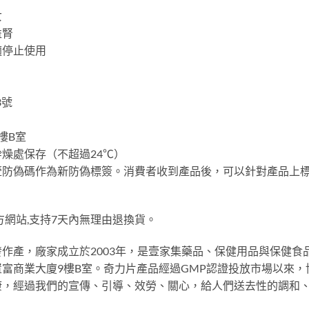
女
益腎
適停止使用
3號
樓B室
燥處保存（不超過24℃）
壹防偽碼作為新防偽標簽。消費者收到產品後，可以針對產品上
方網站,支持7天內無理由退換貨。
作產，廠家成立於2003年，是壹家集藥品、保健用品與保健食
富商業大廈9樓B室。奇力片產品經過GMP認證投放市場以來
康，經過我們的宣傳、引導、效勞、關心，給人們送去性的調和
。