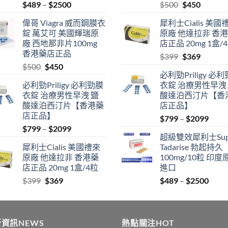
Price
Original
Current
$
489
–
$
2500
$
500
$
450
range:
price
price
偉哥 Viagra 威而鋼膜衣
犀利士Cialis 美國
$489
was:
is:
錠 萬艾可 美國輝瑞原
原廠 他達拉非 香
through
$500.
$450.
廠 西地那非片100mg
店正品 20mg 1盒/
$2500
香港藥店正品
Original
Current
$
399
$
369
Original
Current
$
500
$
450
price
price
必利勁Priligy 必
price
price
was:
is:
必利勁Priligy 必利勁膜
衣錠 治療男性早洩
was:
is:
$399.
$369.
衣錠 治療男性早洩 鹽
酸達泊西汀片【香
$500.
$450.
酸達泊西汀片【香港藥
店正品】
店正品】
Price
$
799
–
$
2099
Price
$
799
–
$
2099
range
超級雙效犀利士Sup
range:
$799
犀利士Cialis 美國禮來
Tadarise 勃起持久
$799
thro
原廠 他達拉非 香港藥
100mg/10粒 印度
through
$209
店正品 20mg 1盒/4粒
進口
$2099
Original
Current
Price
$
399
$
369
$
489
–
$
2500
price
price
range
was:
is:
$489
$399.
$369.
thro
資訊NEWS
熱點關注HOT
$250