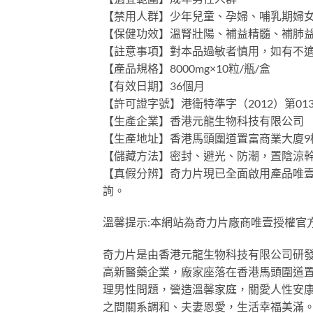
【禁用人群】少年兒童、孕婦、哺乳期婦
【保健功效】溫腎壯陽、補益精髓、補肺
【註意事項】對本品過敏者慎用，如有不
【產品規格】8000mg×10粒/瓶/盒
【有效日期】36個月
【許可證字號】港衛特準字（2012）第01
【生產企業】香港元龍生物科技有限公司
【生產地址】香港馬頭圍道置富商業大廈9
【儲藏方法】密封、避光、防潮，置陰涼幹
【真假分辨】奇力片現已全面啟用產品唯
詢。
溫馨提示:本網站為奇力片廠商唯壹授權官
奇力片是由香港元龍生物科技有限公司研發
高新醫藥企業，廠家座落在香港馬頭圍道置
理男性問題，營造溫馨家庭，關愛人性安
之間關系調和、夫妻恩愛，生活幸福美滿