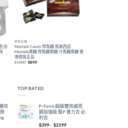
男性壯陽
壯 於治
Mentalk Candy 悍馬糖 馬來西亞
貨
Mentalk黑糖 悍馬糖黑糖 汗馬糖黑糖 香
港現貨正品
Original
Current
$
1000
$
899
price
price
was:
is:
$1000.
$899.
TOP RATED
鋼膜衣
P-Force 超級雙效威而
瑞原
鋼加強版 藍P 普力吉 必
mg
利吉
Price
$
399
–
$
2199