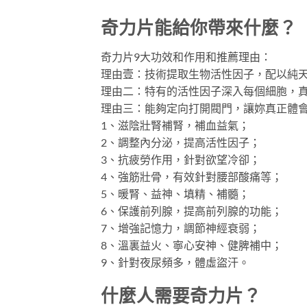
奇力片能給你帶來什麼？
奇力片9大功效和作用和推薦理由：
理由壹：技術提取生物活性因子，配以純天
理由二：特有的活性因子深入每個細胞，
理由三：能夠定向打開閥門，讓妳真正體
1、滋陰壯腎補腎，補血益氣；
2、調整內分泌，提高活性因子；
3、抗疲勞作用，針對欲望冷卻；
4、強筋壯骨，有效針對腰部酸痛等；
5、暖腎、益神、填精、補髓；
6、保護前列腺，提高前列腺的功能；
7、增強記憶力，調節神經衰弱；
8、溫裏益火、寧心安神、健脾補中；
9、針對夜尿頻多，體虛盜汗。
什麼人需要奇力片？