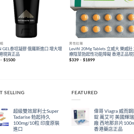
粗
男性壯陽
AN GEL泰坦凝膠 俄羅斯進口 增大增
Levifil 20Mg Tablets 立威大 樂威
香港現貨正品
療陰莖勃起性功能障礙 香港正品現
Price
Price
–
$
1500
$
339
–
$
1899
range:
range:
$399
$339
through
through
$1500
$1899
T SELLING
FEATURED
超級雙效犀利士Super
偉哥 Viagra 威而
Tadarise 勃起持久
錠 萬艾可 美國輝
100mg/10粒 印度原裝
廠 西地那非片100
進口
香港藥店正品