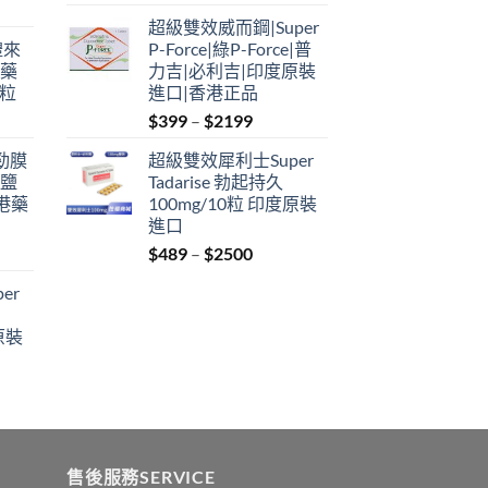
range:
超級雙效威而鋼|Super
$399
禮來
P-Force|綠P-Force|普
through
港藥
力吉|必利吉|印度原裝
$2199
4粒
進口|香港正品
Price
$
399
–
$
2199
range:
利勁膜
超級雙效犀利士Super
$399
 鹽
Tadarise 勃起持久
through
港藥
100mg/10粒 印度原裝
$2199
進口
Price
$
489
–
$
2500
:
range:
er
$489
ugh
through
原裝
9
$2500
:
ugh
0
售後服務SERVICE