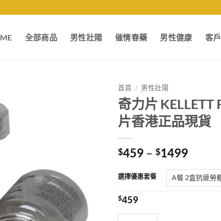
ME
全部商品
男性壯陽
催情春藥
男性健康
客
首頁
/
男性壯陽
奇力片 KELLETT
片香港正品現貨
Price
459
–
1499
$
$
range:
$459
選擇優惠套餐
throu
$149
$
459
奇力片 KELLETT FILMS 韓