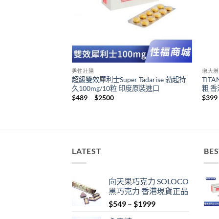
男性壯陽
增大增
R Levifil 雙效片 威
超級雙效犀利士Super Tadarise 勃起持
TIT
藥店正品
久100mg/10粒 印度原裝進口
粗 
t
Price
$
489
–
$
2500
$
399
range:
$489
through
$2500
LATEST
BES
向天果巧克力 SOLOCO
黑巧克力 香港現貨正品
Price
$
549
–
$
1999
range: