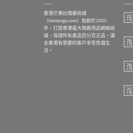
香港芒果壯陽藥商城
22
（hkmengo.com）始創於2005
7 月
年，打造香港最大情趣用品網絡商
城，保證所有產品百分百正品，讓
26
全香港有需要的客戶享受性福生
1 月
活。
26
1 月
25
1 月