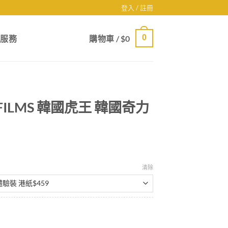
登入 / 註冊
0
戶服務
購物車 /
$
0
 FILMS 韓國虎王 韓國奇力
清除
gh
9
國虎王 韓國奇力片香港正品現貨 數量