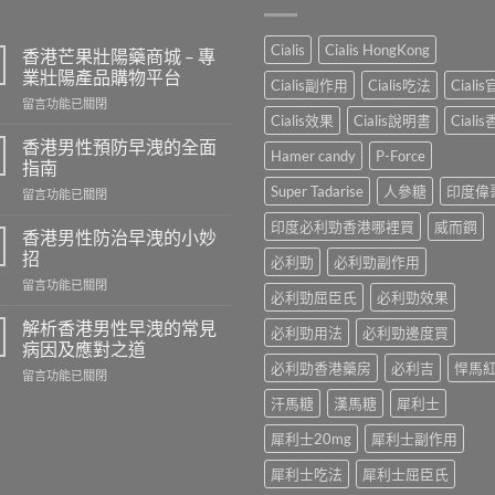
Cialis
Cialis HongKong
香港芒果壯陽藥商城 – 專
業壯陽產品購物平台
Cialis副作用
Cialis吃法
Ciali
在
留言功能已關閉
Cialis效果
Cialis說明書
Ciali
〈香
港
香港男性預防早洩的全面
Hamer candy
P-Force
芒
指南
果
Super Tadarise
人參糖
印度偉
在
留言功能已關閉
壯
〈香
陽
印度必利勁香港哪裡買
威而鋼
港
藥
香港男性防治早洩的小妙
男
商
招
必利勁
必利勁副作用
性
城
在
留言功能已關閉
預
–
必利勁屈臣氏
必利勁效果
〈香
防
專
港
早
解析香港男性早洩的常見
業
必利勁用法
必利勁邊度買
男
洩
病因及應對之道
壯
性
的
陽
必利勁香港藥房
必利吉
悍馬
在
留言功能已關閉
防
全
產
〈解
治
面
汗馬糖
漢馬糖
犀利士
品
析
早
指
購
香
洩
南〉
犀利士20mg
犀利士副作用
物
港
的
中
平
男
小
犀利士吃法
犀利士屈臣氏
台〉
性
妙